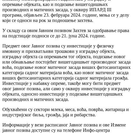
опремање објеката, као и подизање вишегодишњих
производних и матичних засада, у оквиру ИПАРД III
програма, објављен 23. фебруара 2024. године, мења се у делу
који се односи на рок за подношење захтева.
У складу са овим Јавним позивом Захтев за одобравање права
на подстицаје подноси се до 21. јуна 2024. године.
Предмет овог Јавног позива су инвестиције у физичку
имовину и прихватљиви трошкови у изградњу објекта,
изградњу објекта са опремањем тог објекта, подизање новог
или обнављање постојећег вишегодишњег производног засада
воћа, подизање новог матичног засада виших фитосанитарних
категорија садног материјала воћа, као новог матичног засада
виших фитосанитарних категорија садног материјала грожђа.
Инвестиције у набавку опреме, такође могу бити предмет
овог јавног позива, али само у оквиру инвестиције у изградњу
објеката, односно инвестиције у подизање вишегодишњих
производних и матичних засада.
Обухваћени су сектори млека, меса, воћа, поврћа, житарица и
индустријског биља, грожђа, јаја и рибарства.
Информације у вези расписаног Јавног позива и ове Измене
јавног позива доступне су на телефоне Инфо-центра