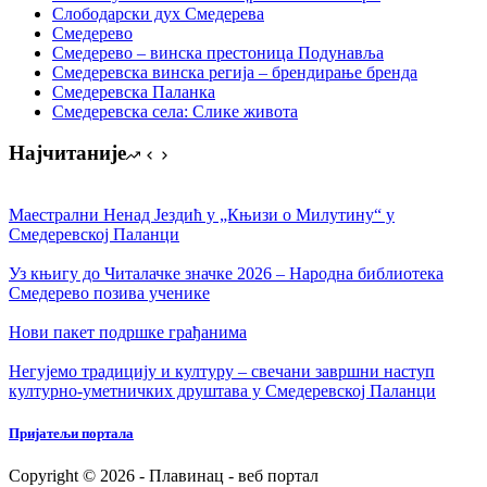
Слободарски дух Смедерева
Смедерево
Смедерево – винска престоница Подунавља
Смедеревска винска регија – брендирање бренда
Смедеревска Паланка
Смедеревска села: Слике живота
Најчитаније
Маестрални Ненад Јездић у „Књизи о Милутину“ у
Смедеревској Паланци
Уз књигу до Читалачке значке 2026 – Народна библиотека
Смедерево позива ученике
Нови пакет подршке грађанима
Негујемо традицију и културу – свечани завршни наступ
културно-уметничких друштава у Смедеревској Паланци
Пријатељи портала
Copyright © 2026 - Плавинац - веб портал