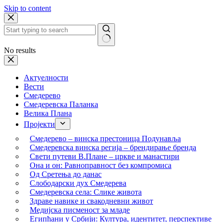
Skip to content
No results
Актуелности
Вести
Смедерево
Смедеревска Паланка
Велика Плана
Пројекти
Смедерево – винска престоница Подунавља
Смедеревска винска регија – брендирање бренда
Свети путеви В.Плане – цркве и манастири
Она и он: Равноправност без компромиса
Од Сретења до данас
Слободарски дух Смедерева
Смедеревска села: Слике живота
Здраве навике и свакодневни живот
Медијска писменост за младе
Египћани у Србији: Култура, идентитет, перспективе