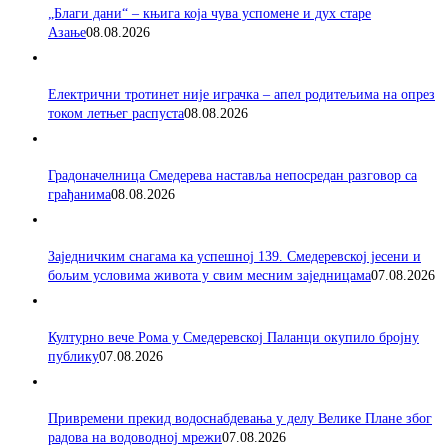
„Благи дани“ – књига која чува успомене и дух старе
Азање
08.08.2026
Електрични тротинет није играчка – апел родитељима на опрез
током летњег распуста
08.08.2026
Градоначелница Смедерева наставља непосредан разговор са
грађанима
08.08.2026
Заједничким снагама ка успешној 139. Смедеревској јесени и
бољим условима живота у свим месним заједницама
07.08.2026
Културно вече Рома у Смедеревској Паланци окупило бројну
публику
07.08.2026
Привремени прекид водоснабдевања у делу Велике Плане због
радова на водоводној мрежи
07.08.2026