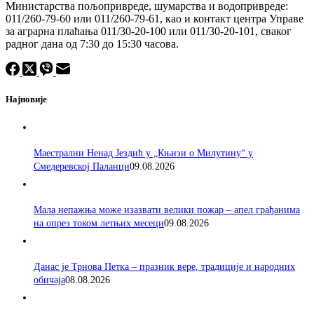
Министарства пољопривреде, шумарства и водопривреде:
011/260-79-60 или 011/260-79-61, као и контакт центра Управе
за аграрна плаћања 011/30-20-100 или 011/30-20-101, сваког
радног дана од 7:30 до 15:30 часова.
Најновије
Маестрални Ненад Јездић у „Књизи о Милутину“ у
Смедеревској Паланци
09.08.2026
Мала непажња може изазвати велики пожар – апел грађанима
на опрез током летњих месеци
09.08.2026
Данас је Трнова Петка – празник вере, традиције и народних
обичаја
08.08.2026