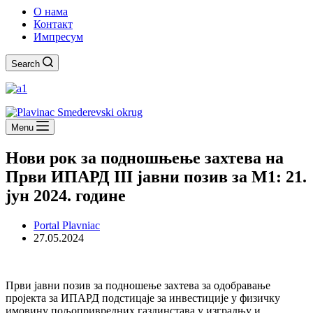
О нама
Контакт
Импресум
Search
Menu
Нови рок за подношњење захтева на
Први ИПАРД III јавни позив за М1: 21.
јун 2024. године
Portal Plavniac
27.05.2024
Први јавни позив за подношење захтева за одобравање
пројекта за ИПАРД подстицаје за инвестиције у физичку
имовину пољопривредних газдинстава у изградњу и