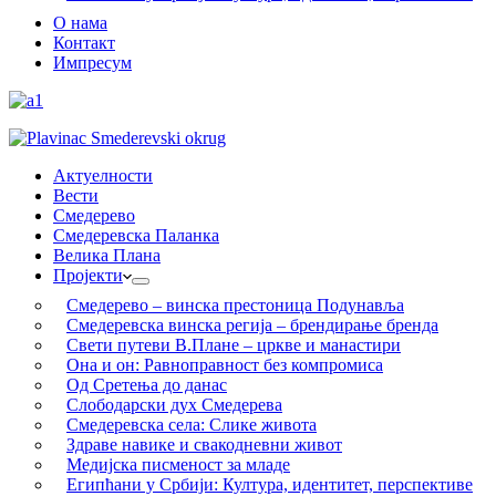
О нама
Контакт
Импресум
Актуелности
Вести
Смедерево
Смедеревска Паланка
Велика Плана
Пројекти
Смедерево – винска престоница Подунавља
Смедеревска винска регија – брендирање бренда
Свети путеви В.Плане – цркве и манастири
Она и он: Равноправност без компромиса
Од Сретења до данас
Слободарски дух Смедерева
Смедеревска села: Слике живота
Здраве навике и свакодневни живот
Медијска писменост за младе
Египћани у Србији: Култура, идентитет, перспективе