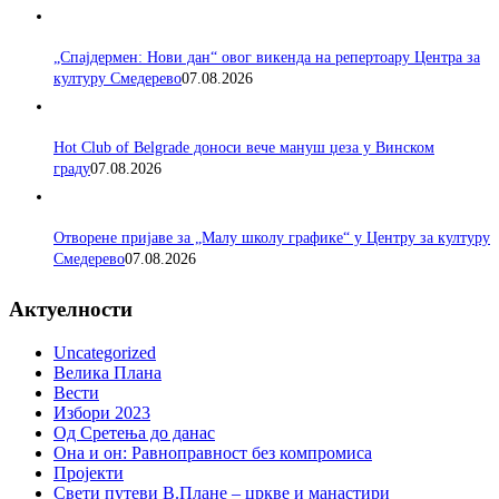
„Спајдермен: Нови дан“ овог викенда на репертоару Центра за
културу Смедерево
07.08.2026
Hot Club of Belgrade доноси вече мануш џеза у Винском
граду
07.08.2026
Отворене пријаве за „Малу школу графике“ у Центру за културу
Смедерево
07.08.2026
Актуелности
Uncategorized
Велика Плана
Вести
Избори 2023
Од Сретења до данас
Она и он: Равноправност без компромиса
Пројекти
Свети путеви В.Плане – цркве и манастири