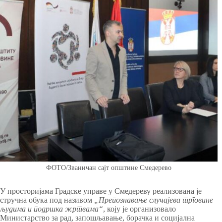
ФОТО/Званичан сајт општине Смедерево
У просторијама Градске управе у Смедереву реализована је
стручна обука под називом
„Препознавање случајева трговине
људима и подршка жртвама“
, коју је организовало
Министарство за рад, запошљавање, борачка и социјална