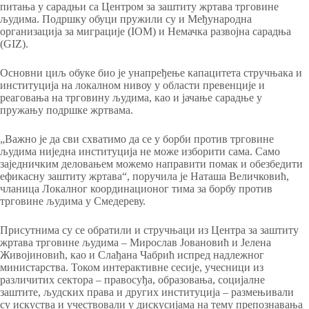
питања у сарадњи са Центром за заштиту жртава трговине
људима. Подршку обуци пружили су и Међународна
организација за миграције (IOM) и Немачка развојна сарадња
(GIZ).
Основни циљ обуке био је унапређење капацитета стручњака и
институција на локалном нивоу у области превенције и
реаговања на трговину људима, као и јачање сарадње у
пружању подршке жртвама.
„Важно је да сви схватимо да се у борби против трговине
људима ниједна институција не може изборити сама. Само
заједничким деловањем можемо направити помак и обезбедити
ефикасну заштиту жртава“, поручила је Наташа Величковић,
чланица Локалног координационог тима за борбу против
трговине људима у Смедереву.
Присутнима су се обратили и стручњаци из Центра за заштиту
жртава трговине људима – Мирослав Јовановић и Јелена
Живојиновић, као и Слађана Чабрић испред надлежног
министарства. Током интерактивне сесије, учесници из
различитих сектора – правосуђа, образовања, социјалне
заштите, људских права и других институција – размењивали
су искуства и учествовали у дискусијама на тему препознавања