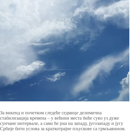
За викенд и почетком следеће седмице делимична
стабилизација времена – у већини места биће суво уз дуже
сунчане интервале, а само ће још на западу, југозападу и југу
Србије бити услова за краткотрајне пљускове са грмљавином.