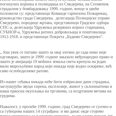
погинулих војника и полицајаца из Смедерева, на Споменик
страдалим у бомбардовању 1999. године, венце и цвеће
положили су: представници Команде гарнизона Пожаревац,
руководство града Смедерева, делегација Полицијске управе
Смедерево, породице жртава, представници Градског одбора
СПС-а, делегација Удружења резервних војних старешина,
СУБНОР-а, Удружења ратних добровољаца и поштовалаца
1912-1918. и представници Покрета „Будимо Смедерево“.
„ Још увек се питамо зашто за овај злочин до сада нико није
одговарао, зашто је 1999. године заказало међународно право и
зашто је авијација 19 моћних земаља света кренула на један
мали мирољубиви народ који никада није водио освајачке, већ
само ослободилачке ратове.
Из нашег сећања никада неће бити избрисани дани страдања,
заглушујући звуци сирена, експлозије, живот у склоништима и
наша пркосна окупљања на трговима, са исцртаним метама на
грудима.
Нажалост, у пролеће 1999. године, град Смедерево се суочио и
са губицима наших 14 суграђана и ми данас овде стојимо
поред споменика са њиховим именима, да им одамо почаст, јер