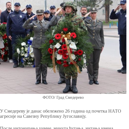
ФОТО/ Град Смедерево
У Смедереву је данас обележено 26 година од почетка НАТО
агресије на Савезну Републику Југославију.
После интонирања химне, минута ћутања, читања имена