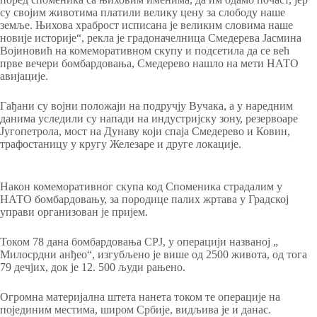
су својим животима платили велику цену за слободу наше
земље. Њихова храброст исписана је великим словима наше
новије историје“, рекла је градоначелница Смедерева Јасмина
Војиновић на комеморативном скупу и подсетила да се већ
прве вечери бомбардовања, Смедерево нашло на мети НАТО
авијације.
Гађани су војни положаји на подручју Вучака, а у наредним
данима уследили су напади на индустријску зону, резервоаре
Југопетрола, мост на Дунаву који спаја Смедерево и Ковин,
трафостаницу у кругу Железаре и друге локације.
Након комеморативног скупа код Споменика страдалим у
НАТО бомбардовању, за породице палих жртава у Градској
управи организован је пријем.
Током 78 дана бомбардовања СРЈ, у операцији названој „
Милосрдни анђео“, изгубљено је више од 2500 живота, од тога
79 дечјих, док је 12. 500 људи рањено.
Огромна материјална штета нанета током те операције на
појединим местима, широм Србије, видљива је и данас.