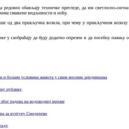
 редовно обављају техничке прегледе, да им светлосно-сигналн
овима смањене видљивости и ноћу.
више од два прикључна возила, при чему у прикључном возилу к
ке у саобраћају да буду додатно опрезни и да посебну пажњу об
ени и бољим условима живота у свим месним заједницама
јну публику
због радова на водоводној мрежи
ра за културу Смедерево
раду