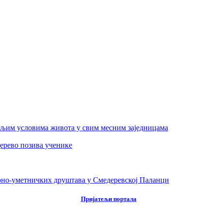
бољим условима живота у свим месним заједницама
ерево позива ученике
урно-уметничких друштава у Смедеревској Паланци
Пријатељи портала