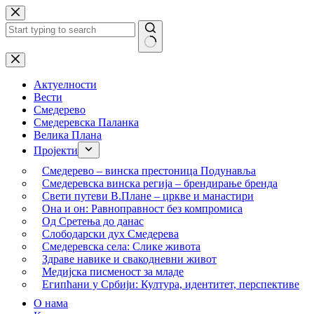
Skip
to
content
No
results
Актуелности
Вести
Смедерево
Смедеревска Паланка
Велика Плана
Пројекти
Смедерево – винска престоница Подунавља
Смедеревска винска регија – брендирање бренда
Свети путеви В.Плане – цркве и манастири
Она и он: Равноправност без компромиса
Од Сретења до данас
Слободарски дух Смедерева
Смедеревска села: Слике живота
Здраве навике и свакодневни живот
Медијска писменост за младе
Египћани у Србији: Култура, идентитет, перспективе
О нама