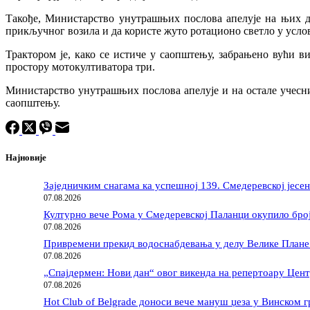
Такође, Министарство унутрашњих послова апелује на њих да
прикључног возила и да користе жуто ротационо светло у усл
Трактором је, како се истиче у саопштењу, забрањено вући 
простору мотокултиватора три.
Министарство унутрашњих послова апелује и на остале учесни
саопштењу.
Најновије
Заједничким снагама ка успешној 139. Смедеревској јес
07.08.2026
Културно вече Рома у Смедеревској Паланци окупило бро
07.08.2026
Привремени прекид водоснабдевања у делу Велике Плане 
07.08.2026
„Спајдермен: Нови дан“ овог викенда на репертоару Цент
07.08.2026
Hot Club of Belgrade доноси вече мануш џеза у Винском г