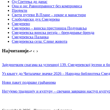
Од Сретења до данас
Она и он: Равноправност без компромиса
Пројекти
Свети путеви В.Плане – цркве и манастири
Слободарски дух Смедерева
Смедерево
Смедерево – винска престоница Подунавља
Смедеревска винска регија – брендирање бренда
Смедеревска Паланка
Смедеревска села: Слике живота
Најчитаније
Заједничким снагама ка успешној 139. Смедеревској јесени и 
Уз књигу до Читалачке значке 2026 – Народна библиотека Смед
Нови пакет подршке грађанима
Негујемо традицију и културу – свечани завршни наступ култ