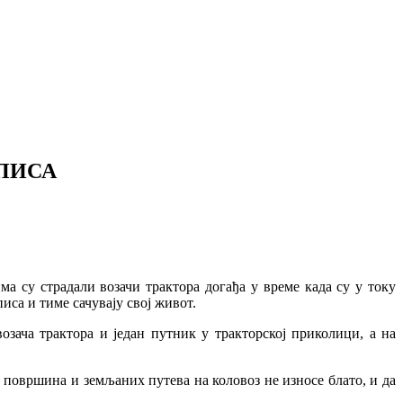
ОПИСА
а су страдали возачи трактора догађа у време када су у току
са и тиме сачувају свој живот.
озача трактора и један путник у тракторској приколици, а на
 површина и земљаних путева на коловоз не износе блато, и да