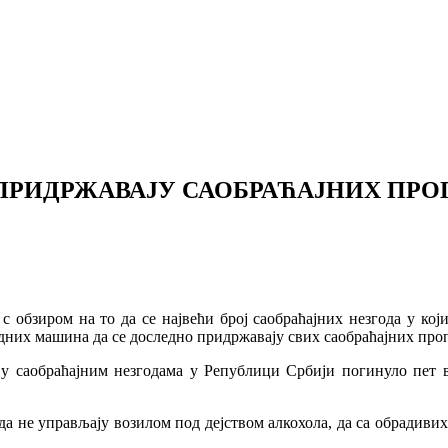
 ПРИДРЖАВАЈУ САОБРАЋАЈНИХ ПР
обзиром на то да се највећи број саобраћајних незгода у којим
дних машина да се доследно придржавају свих саобраћајних пропи
 у саобраћајним незгодама у Републици Србији погинуло пет в
да не управљају возилом под дејством алкохола, да са обрадивих