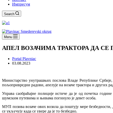
Импресум
Search
Menu
АПЕЛ ВОЗАЧИМА ТРАКТОРА ДА СЕ
Portal Plavniac
03.08.2023
Mинистарство унутрашњих послова Владе Републике Србије, с 
пољопривредни радови, апелује на возаче трактора и других ра
Управа саобраћајне полиције истиче да је од почетка године
шумским путевима и њивама погинуло је девет особа.
МУП позива возаче ових возила да поштују мере безбедности, 
се укључују када се увере да је то безбедно.