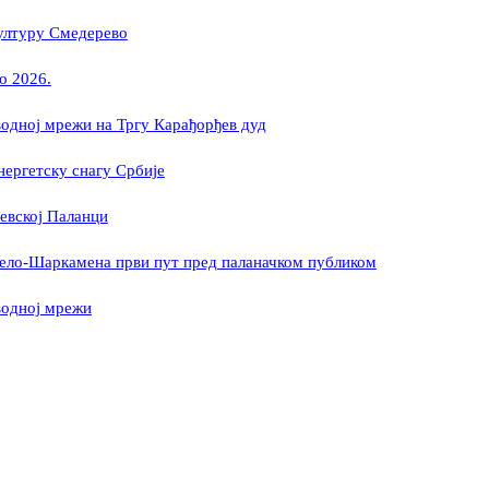
културу Смедерево
о 2026.
одној мрежи на Тргу Карађорђев дуд
нергетску снагу Србије
евској Паланци
рело-Шаркамена први пут пред паланачком публиком
водној мрежи