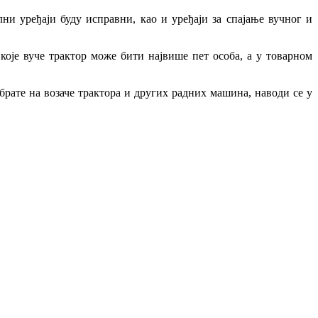
и уређаји буду исправни, као и уређаји за спајање вучног и
оје вуче трактор може бити највише пет особа, а у товарном
рате на возаче трактора и других радних машина, наводи се у