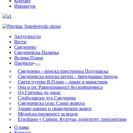
Контакт
Импресум
Актуелности
Вести
Смедерево
Смедеревска Паланка
Велика Плана
Пројекти
Смедерево – винска престоница Подунавља
Смедеревска винска регија – брендирање бренда
Свети путеви В.Плане – цркве и манастири
Она и он: Равноправност без компромиса
Од Сретења до данас
Слободарски дух Смедерева
Смедеревска села: Слике живота
Здраве навике и свакодневни живот
Медијска писменост за младе
Египћани у Србији: Култура, идентитет, перспективе
О нама
Контакт