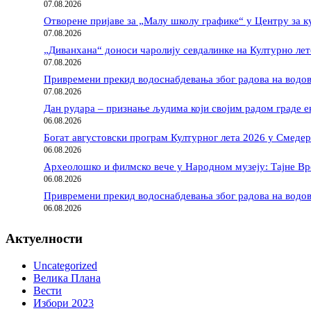
07.08.2026
Отворене пријаве за „Малу школу графике“ у Центру за 
07.08.2026
„Диванхана“ доноси чаролију севдалинке на Културно лет
07.08.2026
Привремени прекид водоснабдевања због радова на водов
07.08.2026
Дан рудара – признање људима који својим радом граде е
06.08.2026
Богат августовски програм Културног лета 2026 у Смедер
06.08.2026
Археолошко и филмско вече у Народном музеју: Тајне В
06.08.2026
Привремени прекид водоснабдевања због радова на водо
06.08.2026
Актуелности
Uncategorized
Велика Плана
Вести
Избори 2023