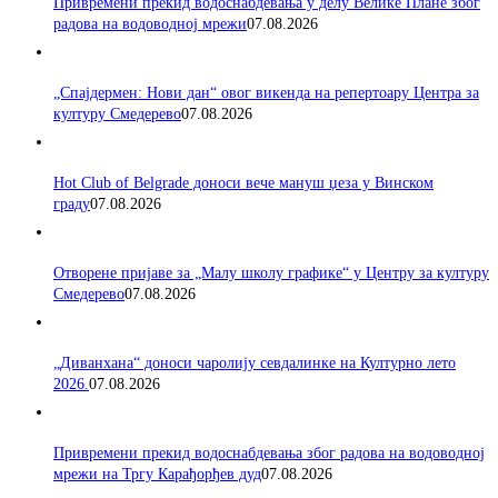
Привремени прекид водоснабдевања у делу Велике Плане због
радова на водоводној мрежи
07.08.2026
„Спајдермен: Нови дан“ овог викенда на репертоару Центра за
културу Смедерево
07.08.2026
Hot Club of Belgrade доноси вече мануш џеза у Винском
граду
07.08.2026
Отворене пријаве за „Малу школу графике“ у Центру за културу
Смедерево
07.08.2026
„Диванхана“ доноси чаролију севдалинке на Културно лето
2026.
07.08.2026
Привремени прекид водоснабдевања због радова на водоводној
мрежи на Тргу Карађорђев дуд
07.08.2026