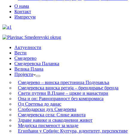
О нама
Контакт
Импресум
Актуелности
Вести
Смедерево
Смедеревска Паланка
Велика Плана
Пројекти
Смедерево – винска престоница Подунавља
Смедеревска винска регија – брендирање бренда
Свети путеви В.Плане – цркве и манастири
Она и он: Равноправност без компромиса
Од Сретења до данас
Слободарски дух Смедерева
Смедеревска села: Слике живота
Здраве навике и свакодневни живот
Медијска писменост за младе
Египћани у Србији: Култура, идентитет, перспективе