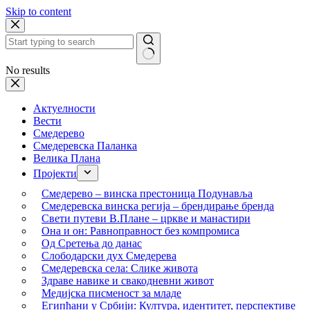
Skip to content
No results
Актуелности
Вести
Смедерево
Смедеревска Паланка
Велика Плана
Пројекти
Смедерево – винска престоница Подунавља
Смедеревска винска регија – брендирање бренда
Свети путеви В.Плане – цркве и манастири
Она и он: Равноправност без компромиса
Од Сретења до данас
Слободарски дух Смедерева
Смедеревска села: Слике живота
Здраве навике и свакодневни живот
Медијска писменост за младе
Египћани у Србији: Култура, идентитет, перспективе