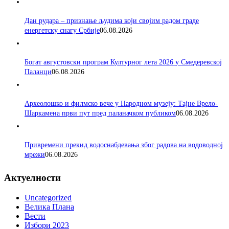
Дан рудара – признање људима који својим радом граде
енергетску снагу Србије
06.08.2026
Богат августовски програм Културног лета 2026 у Смедеревској
Паланци
06.08.2026
Археолошко и филмско вече у Народном музеју: Тајне Врело-
Шаркамена први пут пред паланачком публиком
06.08.2026
Привремени прекид водоснабдевања због радова на водоводној
мрежи
06.08.2026
Актуелности
Uncategorized
Велика Плана
Вести
Избори 2023