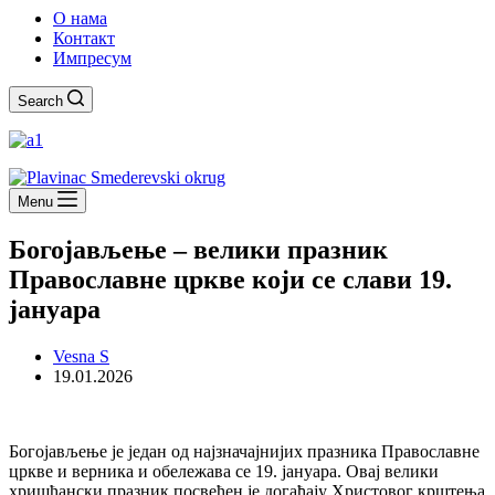
О нама
Контакт
Импресум
Search
Menu
Богојављење – велики празник
Православне цркве који се слави 19.
јануара
Vesna S
19.01.2026
Богојављење је један од најзначајнијих празника Православне
цркве и верника и обележава се 19. јануара. Овај велики
хришћански празник посвећен је догађају Христовог крштења