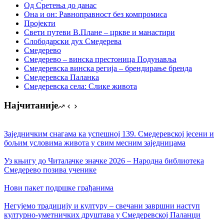
Од Сретења до данас
Она и он: Равноправност без компромиса
Пројекти
Свети путеви В.Плане – цркве и манастири
Слободарски дух Смедерева
Смедерево
Смедерево – винска престоница Подунавља
Смедеревска винска регија – брендирање бренда
Смедеревска Паланка
Смедеревска села: Слике живота
Најчитаније
Заједничким снагама ка успешној 139. Смедеревској јесени и
бољим условима живота у свим месним заједницама
Уз књигу до Читалачке значке 2026 – Народна библиотека
Смедерево позива ученике
Нови пакет подршке грађанима
Негујемо традицију и културу – свечани завршни наступ
културно-уметничких друштава у Смедеревској Паланци