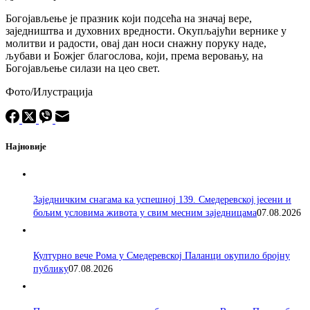
Богојављење је празник који подсећа на значај вере,
заједништва и духовних вредности. Окупљајући вернике у
молитви и радости, овај дан носи снажну поруку наде,
љубави и Божјег благослова, који, према веровању, на
Богојављење силази на цео свет.
Фото/Илустрација
Најновије
Заједничким снагама ка успешној 139. Смедеревској јесени и
бољим условима живота у свим месним заједницама
07.08.2026
Културно вече Рома у Смедеревској Паланци окупило бројну
публику
07.08.2026