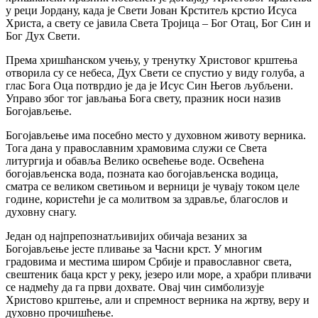
у реци Јордану, када је Свети Јован Крститељ крстио Исуса
Христа, а свету се јавила Света Тројица – Бог Отац, Бог Син и
Бог Дух Свети.
Према хришћанском учењу, у тренутку Христовог крштења
отворила су се небеса, Дух Свети се спустио у виду голуба, а
глас Бога Оца потврдио је да је Исус Син Његов љубљени.
Управо због тог јављања Бога свету, празник носи назив
Богојављење.
Богојављење има посебно место у духовном животу верника.
Тога дана у православним храмовима служи се Света
литургија и обавља Велико освећење воде. Освећена
богојављенска вода, позната као богојављенска водица,
сматра се великом светињом и верници је чувају током целе
године, користећи је са молитвом за здравље, благослов и
духовну снагу.
Један од најпрепознатљивијих обичаја везаних за
Богојављење јесте пливање за Часни крст. У многим
градовима и местима широм Србије и православног света,
свештеник баца крст у реку, језеро или море, а храбри пливачи
се надмећу да га први дохвате. Овај чин симболизује
Христово крштење, али и спремност верника на жртву, веру и
духовно прочишћење.