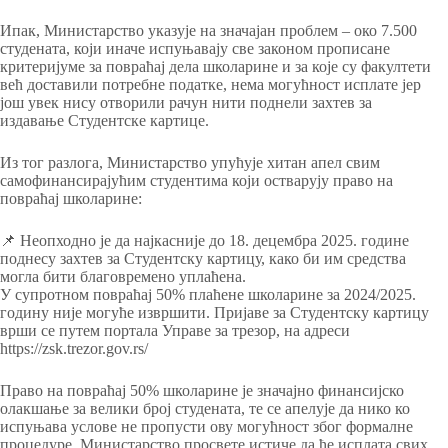
Ипак, Министарство указује на значајан проблем – око 7.500
студената, који иначе испуњавају све законом прописане
критеријуме за повраћај дела школарине и за које су факултети
већ доставили потребне податке, нема могућност исплате јер
још увек нису отворили рачун нити поднели захтев за
издавање Студентске картице.
Из тог разлога, Министарство упућује хитан апел свим
самофинансирајућим студентима који остварују право на
повраћај школарине:
📌 Неопходно је да најкасније до 18. децембра 2025. године
поднесу захтев за Студентску картицу, како би им средства
могла бити благовремено уплаћена.
У супротном повраћај 50% плаћене школарине за 2024/2025.
годину није могуће извршити. Пријаве за Студентску картицу
врши се путем портала Управе за трезор, на адреси
https://zsk.trezor.gov.rs/
Право на повраћај 50% школарине је значајно финансијско
олакшање за велики број студената, те се апелује да нико ко
испуњава услове не пропусти ову могућност због формалне
процедуре. Министарство просвете истиче да ће исплата свих