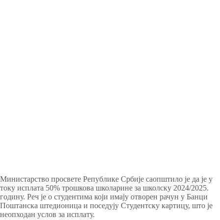
Министарство просвете Републике Србије саопштило је да је у
току исплата 50% трошкова школарине за школску 2024/2025.
годину. Реч је о студентима који имају отворен рачун у Банци
Поштанска штедионица и поседују Студентску картицу, што је
неопходан услов за исплату.