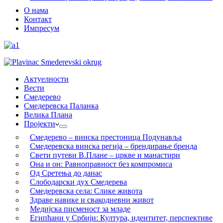
О нама
Контакт
Импресум
Актуелности
Вести
Смедерево
Смедеревска Паланка
Велика Плана
Пројекти
Смедерево – винска престоница Подунавља
Смедеревска винска регија – брендирање бренда
Свети путеви В.Плане – цркве и манастири
Она и он: Равноправност без компромиса
Од Сретења до данас
Слободарски дух Смедерева
Смедеревска села: Слике живота
Здраве навике и свакодневни живот
Медијска писменост за младе
Египћани у Србији: Култура, идентитет, перспективе