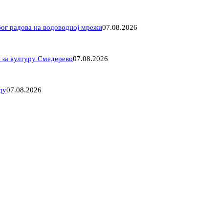
ог радова на водоводној мрежи
07.08.2026
 за културу Смедерево
07.08.2026
ду
07.08.2026