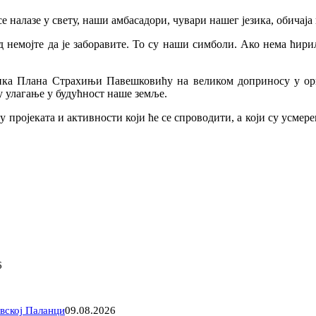
е налазе у свету, наши амбасадори, чувари нашег језика, обичаја
д немојте да је заборавите. То су наши симболи. Ако нема ћири
ика Плана Страхињи Павешковићу на великом доприносу у орг
у улагање у будућност наше земље.
 пројеката и активности који ће се спроводити, а који су усмере
6
вској Паланци
09.08.2026