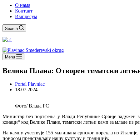
О нама
Контакт
Импресум
Search
Menu
Велика Плана: Отворен тематски летњи 
Portal Plavniac
18.07.2024
Фото/ Влада РС
Министар без портфеља у Влади Републике Србије задужен за
конаци“ код Велике Плане, тематски летњи камп за младе из ре
На кампу учествује 155 малишана српског порекла из Италије,
поносом представљају нашу културу и традицију.