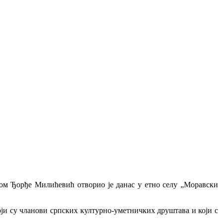
ром Ђорђе Милићевић отворио је данас у етно селу „Моравски
оји су чланови српских културно-уметничких друштава и који с