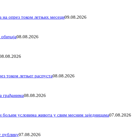
а на опрез током летњих месеци
09.08.2026
 обичаја
08.08.2026
08.08.2026
рез током летњег распуста
08.08.2026
а грађанима
08.08.2026
 и бољим условима живота у свим месним заједницама
07.08.2026
у публику
07.08.2026