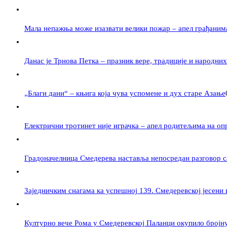
Мала непажња може изазвати велики пожар – апел грађаним
Данас је Трнова Петка – празник вере, традиције и народних
„Благи дани“ – књига која чува успомене и дух старе Азање
Електрични тротинет није играчка – апел родитељима на оп
Градоначелница Смедерева наставља непосредан разговор с
Заједничким снагама ка успешној 139. Смедеревској јесени
Културно вече Рома у Смедеревској Паланци окупило бројн