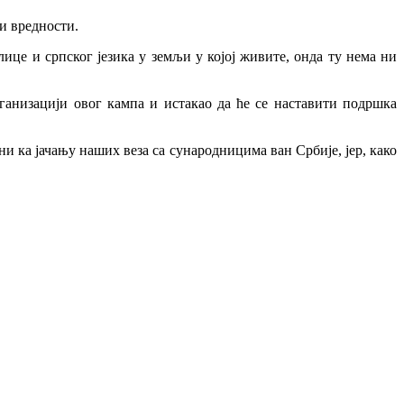
 и вредности.
лице и српског језика у земљи у којој живите, онда ту нема ни
анизацији овог кампа и истакао да ће се наставити подршка
ни ка јачању наших веза са сународницима ван Србије, јер, како