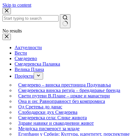
Skip to content
No results
Актуелности
Вести
Смедерево
Смедеревска Паланка
Велика Плана
Пројекти
Смедерево – винска престоница Подунавља
Смедеревска винска регија – брендирање бренда
Свети путеви В.Плане – цркве и манастири
Она и он: Равноправност без компромиса
Од Сретења до данас
Слободарски дух Смедерева
Смедеревска села: Слике живота
Здраве навике и свакодневни живот
Медијска писменост за младе
Египћани у Србији: Култура, идентитет, перспективе