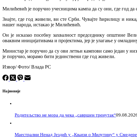
Милићевић је поручио учесницима кампа да су они, где год да с
Знајте, где год живели, ви сте Срби. Чувајте ћирилицу и ника
нашег народа, истакао је Милићевић.
Он је исказао посебну захвалност председнику општине Вел
оваквим иницијативама и пројектима, јер је улагање у омладин
Министар је поручио да су ови летњи кампови само један у низу
је поручио, морамо бити јединствени где год живели.
Извор/ Фото/ Влада РС
Најновије
Родитељство не мора да чека „савршен тренутак“
09.08.202
Маестрални Ненад Јездић у „Књизи о Милутину“ у Смедере