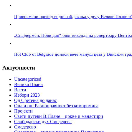
Привремени прекид водоснабдевања у делу Велике Плане зб
„Спајдермен: Нови дан“ овог викенда на репертоару Центра
Hot Club of Belgrade доноси вече мануш џеза у Винском гра
Актуелности
Uncategorized
Велика Плана
Вести
Избори 2023
Од Сретења до данас
Она и он: Равноправност без компромиса
Пројекти
Свети путеви В.Плане – цркве и манастири
Слободарски дух Смедерева
Смедерево