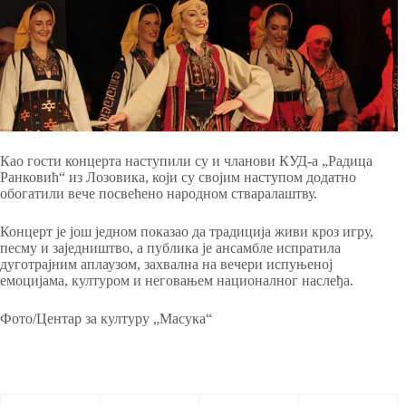
Као гости концерта наступили су и чланови КУД-а „Радица
Ранковић“ из Лозовика, који су својим наступом додатно
обогатили вече посвећено народном стваралаштву.
Концерт је још једном показао да традиција живи кроз игру,
песму и заједништво, а публика је ансамбле испратила
дуготрајним аплаузом, захвална на вечери испуњеној
емоцијама, културом и неговањем националног наслеђа.
Фото/Центар за културу „Масука“