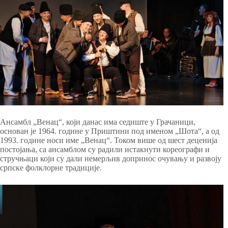
Ансамбл „Венац“, који данас има седиште у Грачаници,
основан је 1964. године у Приштини под именом „Шота“, а од
1993. године носи име „Венац“. Током више од шест деценија
постојања, са ансамблом су радили истакнути кореографи и
стручњаци који су дали немерљив допринос очувању и развоју
српске фолклорне традиције.