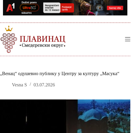
Skip
to
content
„Венац“ одушевио публику у Центру за културу „Масука“
Vesna S
03.07.2026