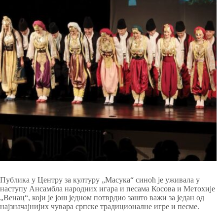
Публика у Центру за културу „Масука“ синоћ је уживала у
наступу Ансамбла народних игара и песама Косова и Метохије
„Венац“, који је још једном потврдио зашто важи за један од
најзначајнијих чувара српске традиционалне игре и песме.