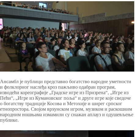
Ансамбл је публици представио богатство народне уметности
и фолклорног наслеђа кроз пажљиво одабран програм,
изводећи кореографије „Градске игре из Призрена“, „Игре из
Пећи“, „Игре из Кумановског поља“ и друге игре које сведоче
о богатству традиције Косова и Метохије и ширег српског
етнопростора. Својом врхунском игром, музиком и раскошним
народним ношњама измамили су снажан аплауз и одушевљење
публике.