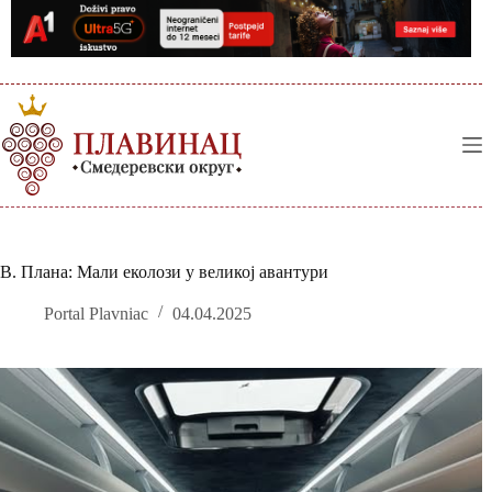
Skip
to
content
В. Плана: Мали еколози у великој авантури
Portal Plavniac
04.04.2025