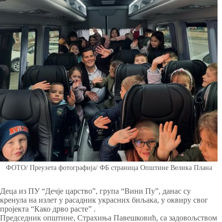
ФОТО/ Преузета фотографија/ ФБ страница Општине Велика Плана
Деца из ПУ “Дечје царство”, група “Вини Пу”, данас су
кренула на излет у расадник украсних биљака, у оквиру свог
пројекта “Како дрво расте” .
Председник општине, Страхиња Павешковић, са задовољством