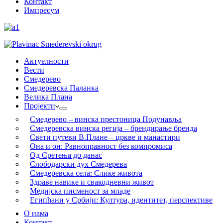
Контакт
Импресум
Актуелности
Вести
Смедерево
Смедеревска Паланка
Велика Плана
Пројекти
Смедерево – винска престоница Подунавља
Смедеревска винска регија – брендирање бренда
Свети путеви В.Плане – цркве и манастири
Она и он: Равноправност без компромиса
Од Сретења до данас
Слободарски дух Смедерева
Смедеревска села: Слике живота
Здраве навике и свакодневни живот
Медијска писменост за младе
Египћани у Србији: Култура, идентитет, перспективе
О нама
Контакт