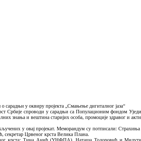
м о сарадњи у оквиру пројекта „Смањење дигиталног јаза“
крст Србије спроводи у сарадњи са Популационим фондом Уједи
их знања и вештина старијих особа, промоције здравог и акти
укључених у овај пројекат. Меморандум су потписали: Страхи
ћ, секретар Црвеног крста Велика Плана.
ог крста: Тина Анић (УНФПА), Наташа Тодоровић и Милутин