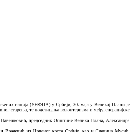
њених нација (УНФПА) у Србији, 30. маја у Великој Плани је
вног старења, те подстицања волонтеризма и међугенерацијске
ња Павешковић, председник Општине Велика Плана, Александра
 Врачевић из Црвеног крста Србије, као и Славица Мусић,