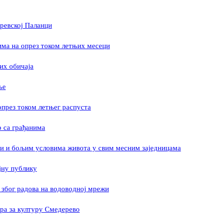
ревској Паланци
има на опрез током летњих месеци
них обичаја
ње
опрез током летњег распуста
 са грађанима
ени и бољим условима живота у свим месним заједницама
јну публику
због радова на водоводној мрежи
ра за културу Смедерево