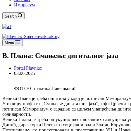
Импресум
Search
Menu
В. Плана: Смањење дигиталног јаза
Portal Plavniac
03.06.2025
ФОТО/ Страхиња Павешковић
Велика Плана је трећа општина у којој је потписан Меморанду
У оквиру пројекта „Смањење дигиталног јаза“, који Црвени 
потписан Меморандум о сарадњи са циљем унапређења дигиталн
солидарности.
Велика Плана је трећа од укупно шест локалних самоуправа 
Динић, директорка Центра за социјални рад и Златан Корунови
Потписивању су присуствовали и представници УН и Црвен