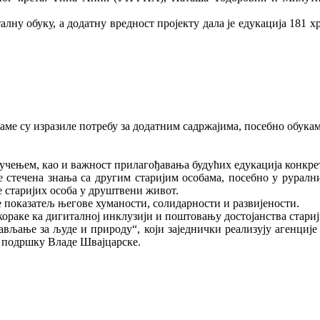
лну обуку, а додатну вредност пројекту дала је едукација 181 х
аме су изразиле потребу за додатним садржајима, посебно обукама
 учењем, као и важност прилагођавања будућих едукација конкр
е стечена знања са другим старијим особама, посебно у руралн
 старијих особа у друштвени живот.
је показатељ његове хуманости, солидарности и развијености.
кораке ка дигиталној инклузији и поштовању достојанства стариј
рављање за људе и природу“, који заједнички реализују аге
 подршку Владе Швајцарске.