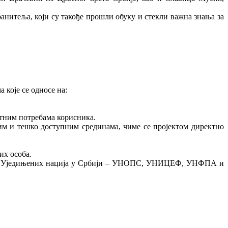
ранитеља, који су такође прошли обуку и стекли важна знања за
 које се односе на:
етним потребама корисника.
им и тешко доступним срединама, чиме се пројектом директно
их особа.
нције Уједињених нација у Србији – УНОПС, УНИЦЕФ, УНФПА и