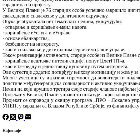
сарадница на пројекту.
У Великој Плани је 76 старијих особа успешно завршило дигита
свакодневно сналажење у дигиталном окружењу.
Обука је обухватала пет тематских целина, укључујући:
· отварање и коришћење е-маил налога,
· коришћење еУслуга и еУправе,
· основе еБанкарства,
· безбедност на интернету,
· као и сналажење у дигиталним сервисима јавне управе.
Током реализације активности, старије особе из Велике Плане с
· коришћење вештачке интелигенције, попут ЦхатГПТ-а,
· као и безбедну и једноставну куповину путем интернета.
Ове сугестије додатно потврђују њихову мотивацију и жељу за
Многе учеснице су изразиле спремност да волонтерски подел
подстиче међугенерацијска солидарност и активно укључивање
Начин на који друштво третира своје старије чланове најбољи 
Пројекат у Великој Плани управо то показује – кроз конкретне 
Пројекат се спроводи у оквиру програма „ПРО – Локално уп
УНЕП, у сарадњи са Владом Републике Србије, уз финансијску
Најновије