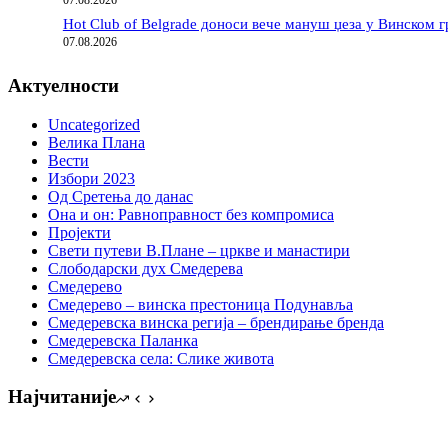
07.08.2026
Hot Club of Belgrade доноси вече мануш џеза у Винском г
07.08.2026
Актуелности
Uncategorized
Велика Плана
Вести
Избори 2023
Од Сретења до данас
Она и он: Равноправност без компромиса
Пројекти
Свети путеви В.Плане – цркве и манастири
Слободарски дух Смедерева
Смедерево
Смедерево – винска престоница Подунавља
Смедеревска винска регија – брендирање бренда
Смедеревска Паланка
Смедеревска села: Слике живота
Најчитаније