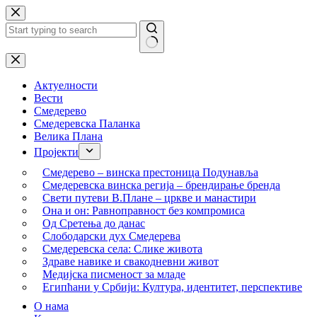
Skip
to
content
No
results
Актуелности
Вести
Смедерево
Смедеревска Паланка
Велика Плана
Пројекти
Смедерево – винска престоница Подунавља
Смедеревска винска регија – брендирање бренда
Свети путеви В.Плане – цркве и манастири
Она и он: Равноправност без компромиса
Од Сретења до данас
Слободарски дух Смедерева
Смедеревска села: Слике живота
Здраве навике и свакодневни живот
Медијска писменост за младе
Египћани у Србији: Култура, идентитет, перспективе
О нама