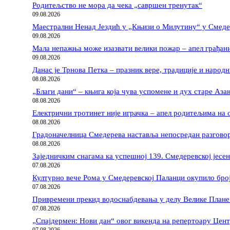
Родитељство не мора да чека „савршен тренутак“
09.08.2026
Маестрални Ненад Јездић у „Књизи о Милутину“ у Смеде
09.08.2026
Мала непажња може изазвати велики пожар – апел грађан
09.08.2026
Данас је Трнова Петка – празник вере, традиције и народ
08.08.2026
„Благи дани“ – књига која чува успомене и дух старе Аза
08.08.2026
Електрични тротинет није играчка – апел родитељима на 
08.08.2026
Градоначелница Смедерева наставља непосредан разговор
08.08.2026
Заједничким снагама ка успешној 139. Смедеревској јес
07.08.2026
Културно вече Рома у Смедеревској Паланци окупило бро
07.08.2026
Привремени прекид водоснабдевања у делу Велике Плане 
07.08.2026
„Спајдермен: Нови дан“ овог викенда на репертоару Цент