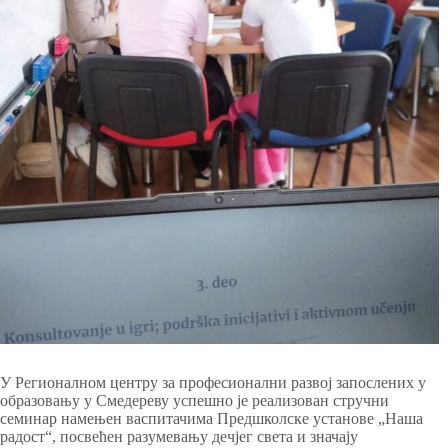
У Регионалном центру за професионални развој запослених у
образовању у Смедереву успешно је реализован стручни
семинар намењен васпитачима Предшколске установе „Наша
радост“, посвећен разумевању дечјег света и значају