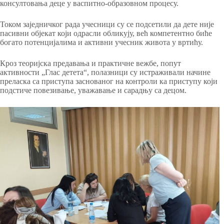
консултовања деце у васпитно-образовном процесу.
Током заједничког рада учесници су се подсетили да дете није
пасивни објекат који одрасли обликују, већ компетентно биће
богато потенцијалима и активни учесник живота у вртићу.
Кроз теоријска предавања и практичне вежбе, попут
активности „Глас детета“, полазници су истраживали начине
преласка са приступа заснованог на контроли ка приступу који
подстиче повезивање, уважавање и сарадњу са децом.