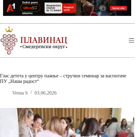
Skip
to
content
Глас детета у центру пажње – стручни семинар за васпитаче
ПУ „Наша радост“
Vesna S
03.06.2026