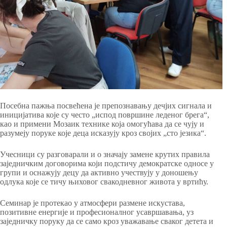
Посебна пажња посвећена је препознавању дечјих сигнала и
иницијатива које су често „испод површине леденог брега“,
као и примени Мозаик технике која омогућава да се чују и
разумеју поруке које деца исказују кроз својих „сто језика“.
Учесници су разговарали и о значају замене крутих правила
заједничким договорима који подстичу демократске односе у
групи и оснажују децу да активно учествују у доношењу
одлука које се тичу њиховог свакодневног живота у вртићу.
Семинар је протекао у атмосфери размене искустава,
позитивне енергије и професионалног усавршавања, уз
заједничку поруку да се само кроз уважавање сваког детета и