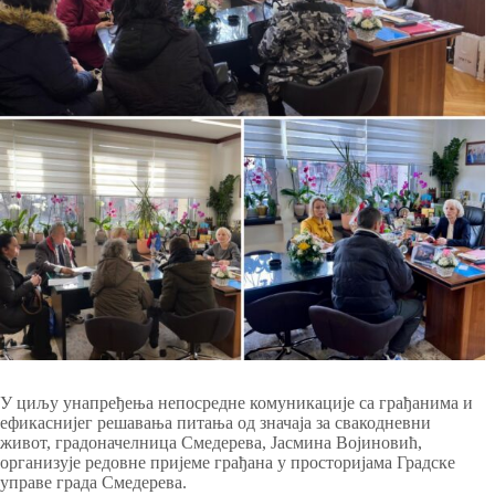
У циљу унапређења непосредне комуникације са грађанима и
ефикаснијег решавања питања од значаја за свакодневни
живот, градоначелница Смедерева, Јасмина Војиновић,
организује редовне пријеме грађана у просторијама Градске
управе града Смедерева.