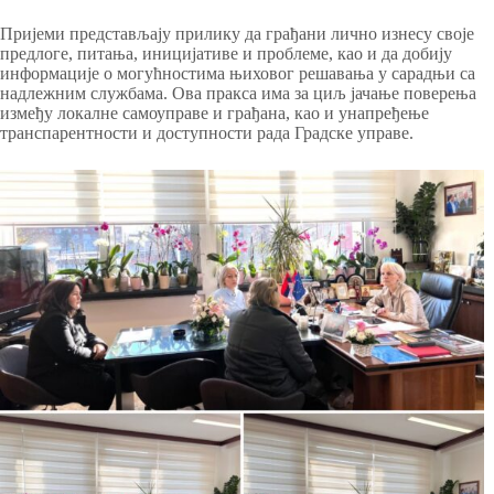
Пријеми представљају прилику да грађани лично изнесу своје
предлоге, питања, иницијативе и проблеме, као и да добију
информације о могућностима њиховог решавања у сарадњи са
надлежним службама. Ова пракса има за циљ јачање поверења
између локалне самоуправе и грађана, као и унапређење
транспарентности и доступности рада Градске управе.