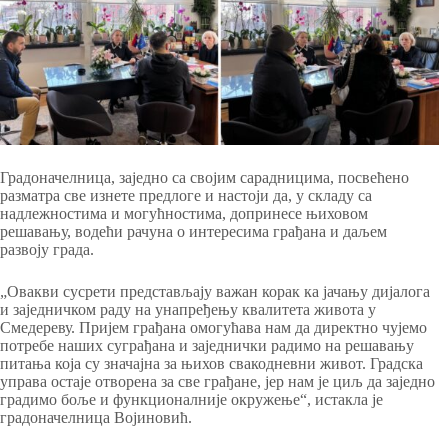
Градоначелница, заједно са својим сарадницима, посвећено
разматра све изнете предлоге и настоји да, у складу са
надлежностима и могућностима, допринесе њиховом
решавању, водећи рачуна о интересима грађана и даљем
развоју града.
„Овакви сусрети представљају важан корак ка јачању дијалога
и заједничком раду на унапређењу квалитета живота у
Смедереву. Пријем грађана омогућава нам да директно чујемо
потребе наших суграђана и заједнички радимо на решавању
питања која су значајна за њихов свакодневни живот. Градска
управа остаје отворена за све грађане, јер нам је циљ да заједно
градимо боље и функционалније окружење“, истакла је
градоначелница Војиновић.