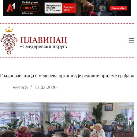
Skip
to
content
Градоначелница Смедерева организује редовне пријеме грађана
Vesna S
13.02.2026