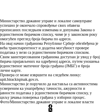
Министарство државне управе и локалне самоуправе
успешно је окончало спровођење свих обавеза
прописаних последњим изменама и допунама Закона о
јединственом бирачком списку, чиме је у законском року
омогућен преглед броја бирача по адреси.
На овај начин грађанима Републике Србије обезбеђена је
већа транспарентност и додатна могућност провере
података у вези са јединственим бирачким списком.
Свим заинтересованим грађанима доступан је увид у број
бирача пријављених на одређеној адреси, путем уношења
јединственог матичног броја грађана (ЈМБГ) и броја
личне карте.
Провера се може извршити на следећем линку:
upit.birackispisak.gov.rs⁠.
Министарство је поручило да наставља са активностима
усмереним ка унапређењу тачности, ажурности и
јавности података у јединственом бирачком списку, у
циљу јачања поверења грађана у изборни процес.
Фото/Министарство државне управе и локалне власти