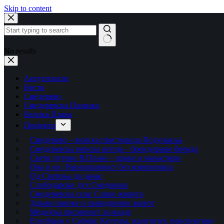
Skip to content
No results
Актуелности
Вести
Смедерево
Смедеревска Паланка
Велика Плана
Пројекти
Смедерево – винска престоница Подунавља
Смедеревска винска регија – брендирање бренда
Свети путеви В.Плане – цркве и манастири
Она и он: Равноправност без компромиса
Од Сретења до данас
Слободарски дух Смедерева
Смедеревска села: Слике живота
Здраве навике и свакодневни живот
Медијска писменост за младе
Египћани у Србији: Култура, идентитет, перспективе