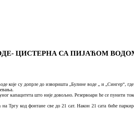
ОДЕ- ЦИСТЕРНА СА ПИЈАЋОМ ВОДО
де које су допрле до изворишта „Булине воде „ и „Сингер“, где с
девања.
уног капацитета што није довољно. Резервоари ће се пунити токо
а на Тргу код фонтане све до 21 сат. Након 21 сата биће парки