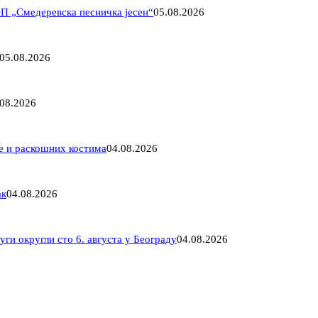
ФП „Смедеревска песничка јесен“
05.08.2026
05.08.2026
.08.2026
ме и раскошних костима
04.08.2026
ак
04.08.2026
ги округли сто 6. августа у Београду
04.08.2026