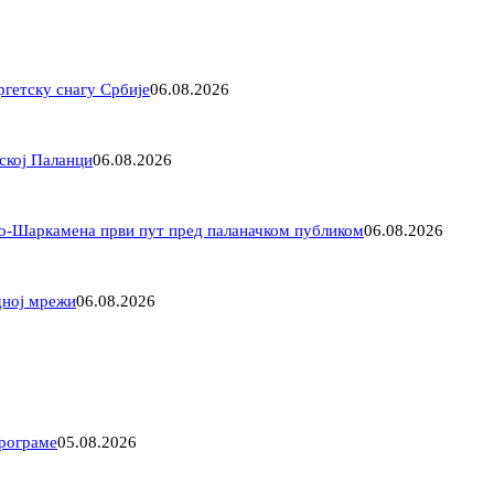
ргетску снагу Србије
06.08.2026
ској Паланци
06.08.2026
ло-Шаркамена први пут пред паланачком публиком
06.08.2026
дној мрежи
06.08.2026
програме
05.08.2026