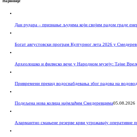
Најновије
Дан рудара – признање људима који својим радом граде ене
Богат августовски програм Културног лета 2026 у Смедерев
Археолошко и филмско вече у Народном музеју: Тајне Вре
Привремени прекид водоснабдевања због радова на водово
Подељена нова колица најмлађим Смедеревцима
05.08.2026
Алармантно смањене резерве крви угрожавају оперативне 