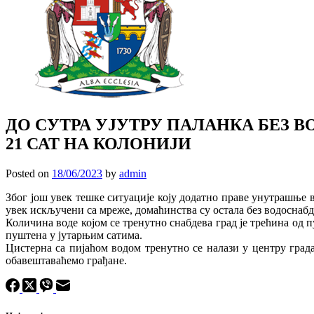
ДО СУТРА УЈУТРУ ПАЛАНКА БЕЗ В
21 САТ НА КОЛОНИЈИ
Posted on
18/06/2023
by
admin
Због још увек тешке ситуације коју додатно праве унутрашње во
увек искључени са мреже, домаћинства су остала без водоснаб
Количина воде којом се тренутно снабдева град је трећина од п
пуштена у јутарњим сатима.
Цистерна са пијаћом водом тренутно се налази у центру град
обавештаваћемо грађане.