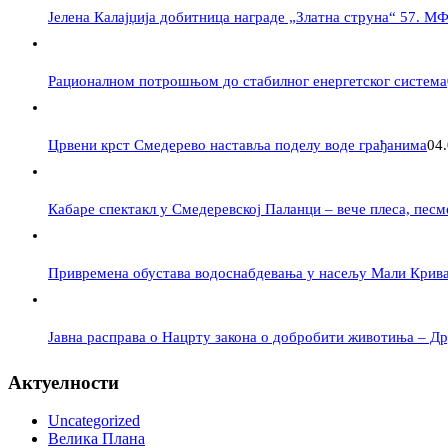
Јелена Калајџија добитница награде „Златна струна“ 57. М
Рационалном потрошњом до стабилног енергетског система
Црвени крст Смедерево наставља поделу воде грађанима
04
Кабаре спектакл у Смедеревској Паланци – вече плеса, пес
Привремена обустава водоснабдевања у насељу Мали Крив
Јавна расправа о Нацрту закона о добробити животиња – Дру
Актуелности
Uncategorized
Велика Плана