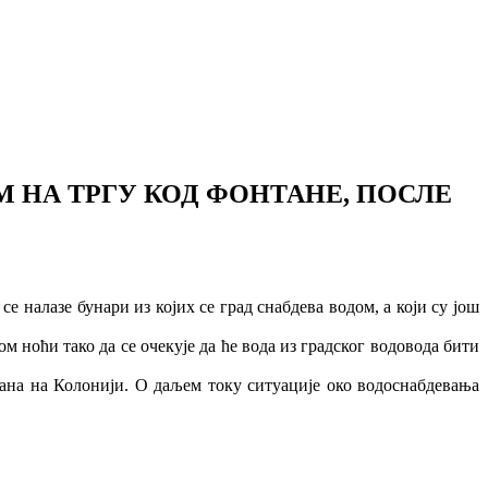
М НА ТРГУ КОД ФОНТАНЕ, ПОСЛЕ
е налазе бунари из којих се град снабдева водом, а који су још
м ноћи тако да се очекује да ће вода из градског водовода бити
рана на Колонији. О даљем току ситуације око водоснабдевања