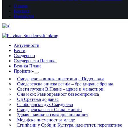
О нама
Контакт
Импресум
Актуелности
Вести
Смедерево
Смедеревска Паланка
Велика Плана
Пројекти
Смедерево – винска престоница Подунавља
Смедеревска винска регија – брендирање бренда
Свети путеви В.Плане – цркве и манастири
Она и он: Равноправност без компромиса
Од Сретења до данас
Слободарски дух Смедерева
Смедеревска села: Слике живота
Здраве навике и свакодневни живот
Медијска писменост за младе
Египћани у Србији: Култура, идентитет, перспективе