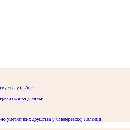
ску снагу Србије
ерево позива ученике
урно-уметничких друштава у Смедеревској Паланци