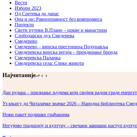
Вести
Избори 2023
Од Сретења до данас
Она и он: Равноправност без компромиса
Пројекти
Свети путеви В.Плане – цркве и манастири
Слободарски дух Смедерева
Смедерево
Смедерево – винска престоница Подунавља
Смедеревска винска регија – брендирање бренда
Смедеревска Паланка
Смедеревска села: Слике живота
Најчитаније
Дан рудара – признање људима који својим радом граде енергет
Уз књигу до Читалачке значке 2026 – Народна библиотека Смед
Нови пакет подршке грађанима
Негујемо традицију и културу – свечани завршни наступ култ