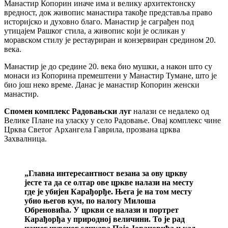
Манастир Копорин иначе има и велику архитектонску
вредност, док живопис манастира такође представља право
историјско и духовно благо. Манастир је саграђен под
утицајем Рашког стила, а живопис који је осликан у
моравском стилу је рестауриран и конзервиран средином 20.
века.
Манастир је до средине 20. века био мушки, а након што су
монаси из Копорина премештени у Манастир Тумане, што је
био још неко време. Данас је манастир Копорин женски
манастир.
Спомен комплекс Радовањски луг
налази се недалеко од
Велике Плане на уласку у село Радовање. Овај комплекс чине
Црква Светог Архангела Гаврила, прозвана црква
Захвалница.
„Главна интересантност везана за ову цркву
јесте та да се олтар ове цркве налази на месту
где је убијен Карађорђе. Њега је на том месту
убио његов кум, по налогу Милоша
Обреновића. У цркви се налази и портрет
Карађорђа у природној величини. То је рад