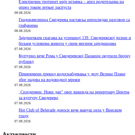
Електрични тротинет није играчка – апел родитељима на
опрез током летњег распуста
08.08.2026
Градоначелница Смедерева наставља непосредан разговор са
грађанима
08.08.2026
Заједничким снагама ка успешној 139. Смедеревској јесени и
бољим условима живота у свим месним заједницама
07.08.2026
Културно вече Рома у Смедеревској Паланци окупило бројну
публику
07.08.2026
Привремени прекид водоснабдевања у делу Велике Плане
због радова на водоводној мрежи
07.08.2026
„Спајдермен: Нови дан“ овог викенда на репертоару Центра
за културу Смедерево
07.08.2026
Hot Club of Belgrade доноси вече мануш џеза у Винском
граду
07.08.2026
Актуелности