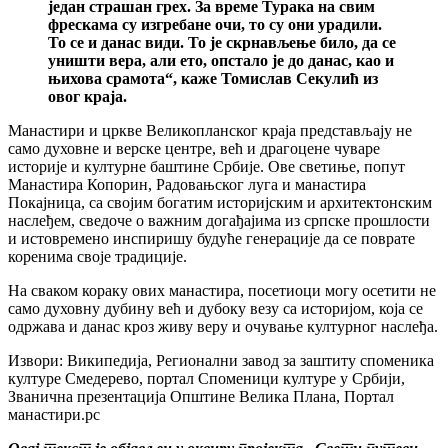
један страшан грех. За време Турака на свим
фрескама су изгребане очи, то су они урадили.
То се и данас види. То је скрнављење било, да се
уништи вера, али ето, опстало је до данас, као и
њихова срамота“, каже Томислав Секулић из
овог краја.
Манастири и цркве Великопланског краја представљају не
само духовне и верске центре, већ и драгоцене чуваре
историје и културне баштине Србије. Ове светиње, попут
Манастира Копорин, Радовањског луга и манастира
Покајница, са својим богатим историјским и архитектонским
наслеђем, сведоче о важним догађајима из српске прошлости
и истовремено инспиришу будуће генерације да се поврате
коренима своје традиције.
На сваком кораку ових манастира, посетиоци могу осетити не
само духовну дубину већ и дубоку везу са историјом, која се
одржава и данас кроз живу веру и очување културног наслеђа.
Извори: Википедија, Регионални завод за заштиту споменика
културе Смедерево, портал Споменици културе у Србији,
Званична презентација Општине Велика Плана, Портал
манастири.рс