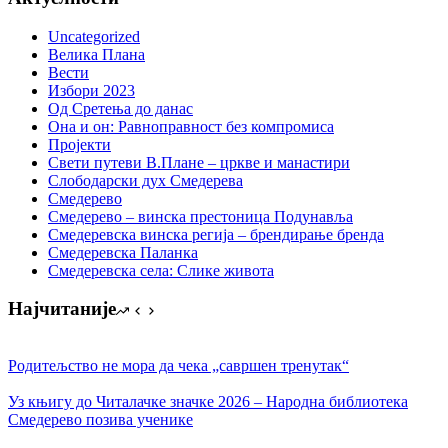
Uncategorized
Велика Плана
Вести
Избори 2023
Од Сретења до данас
Она и он: Равноправност без компромиса
Пројекти
Свети путеви В.Плане – цркве и манастири
Слободарски дух Смедерева
Смедерево
Смедерево – винска престоница Подунавља
Смедеревска винска регија – брендирање бренда
Смедеревска Паланка
Смедеревска села: Слике живота
Најчитаније
Родитељство не мора да чека „савршен тренутак“
Уз књигу до Читалачке значке 2026 – Народна библиотека
Смедерево позива ученике