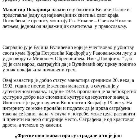
Манастир Покајница
налази се у близини Велике Плане и
представља једну од најзначајниих светиња овог краја.
Посвећена је преносу моштију Св. Николе – Светом Николи
летњем, једном од најважнијих светитеља у православљу.
Саградио ју је Вујица Вулићевић који је учествовао у убиству
свога кума Ђорђа Петровића Карађорђа у Радовањском лугу, а
у договору са Милошем Обреновићем. Име „Покајница“ дао
јој је сам народ, сматрајући да је Вулићевић ову цркву подигао
у знак покајања за почињени грех.
Овај манастир је добио статус манастира средином 20. века, а
1992. године постао је женски манастир, а сачуван је у
аутентичном издању. Године 1979. проглашен је за непокретно
културно добро као споменик културе од изузетног значаја.
Иконсотас је радио чувени Константин Зограф у 19. веку. На
интернету се може пронаћи и податак да је црква саграђена
тако да се једног дана, у случају потребе, може цела раставити
и пренети на неко сигурније место. Саграђена је од храстовог
дрвета, а темељи су камени.
„Фреске овог манастира су страдале и то је још