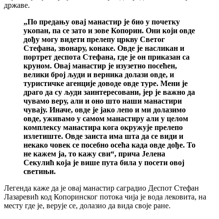
државе.
„По предању овај манастир је био у почетку
укопан, па се зато и зове Копорин. Они који овде
дођу могу видети прелепу цркву Светог
Стефана, звонару, конаке. Овде је насликан и
портрет деспота Стефана, где је он приказан са
круном. Овај манастир је изузетно посећен,
велики број људи и верника долази овде, и
туристичке агенције доводе овде туре. Мени је
драго да су људи заинтересовани, јер је важно да
чувамо веру, али и оно што наши манастири
чувају. Иначе, овде је јако лепо и ми долазимо
овде, уживамо у самом манастиру али у целом
комплексу манастира кога окружује прелепо
излетиште. Овде заиста има шта да се види и
некако човек се посебно осећа када овде дође. То
не кажем ја, то кажу сви“, прича Јелена
Секулић која је више пута била у посети овој
светињи.
Легенда каже да је овај манастир саградио Деспот Стефан
Лазаревић код Копоринског потока чија је вода лековита, на
месту где је, верује се, долазио да вида своје ране.