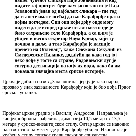
нашег чувеног сликара Паје Јовановића и кад
видите тај протрет буде вам јасно зашто је Паја
Јовановић један од најбољих сликара – где год
да станете имате осећај да вас Карађорђе прати
војим погледом. Сви они који дођу овде могу
видети да је испред цркве остало место где је
било сахрањено тело Карађорђа, а са њим је
убијен и његов секретар Наум Крнар, који ту
почива и даље, а тело Карађорђа је касније
пренето на Опленац“, каже Снежана Секулић из
Смедеревске Паланке, додајући да када год јој
неко дође у госте са стране, Радовањски луг је
сигурна дестинација на коју их води, како би им
показала значајна места српске историје.
Црква је добила назив „Захвалница“ јер ју је тако народ
прозвао у знак захвалности Карађорђу који је био вођа Првог
српског устанка.
Пројекат цркве урадио је Василиј Андросов. Направљена је
као једнобродна грађевина, димензија 10,5 метара x 13,5
метара у српско-византијском стилу. Олтар цркве се наводно
налази тачно на месту где је Карађорђе убијен. Иконостас је
урађен у стилу српског средњевеконог сликарства.