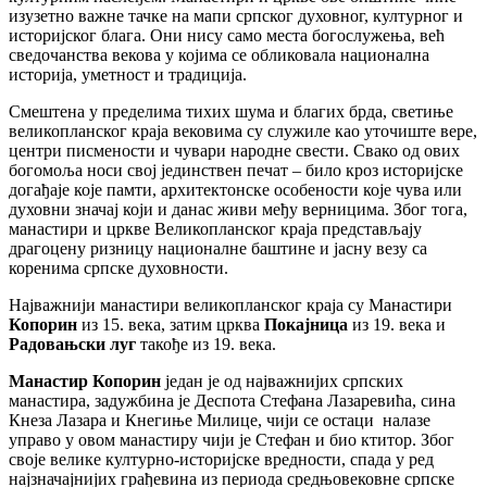
изузетно важне тачке на мапи српског духовног, културног и
историјског блага. Они нису само места богослужења, већ
сведочанства векова у којима се обликовала национална
историја, уметност и традиција.
Смештена у пределима тихих шума и благих брда, светиње
великопланског краја вековима су служиле као уточиште вере,
центри писмености и чувари народне свести. Свако од ових
богомоља носи свој јединствен печат – било кроз историјске
догађаје које памти, архитектонске особености које чува или
духовни значај који и данас живи међу верницима. Због тога,
манастири и цркве Великопланског краја представљају
драгоцену ризницу националне баштине и јасну везу са
коренима српске духовности.
Најважнији манастири великопланског краја су Манастири
Копорин
из 15. века, затим црква
Покајница
из 19. века и
Радовањски луг
такође из 19. века.
Манастир Копорин
један је од најважнијих српских
манастира, задужбина је Деспота Стефана Лазаревића, сина
Кнеза Лазара и Кнегиње Милице, чији се остаци налазе
управо у овом манастиру чији је Стефан и био ктитор. Због
своје велике културно-историјске вредности, спада у ред
најзначајнијих грађевина из периода средњовековне српске