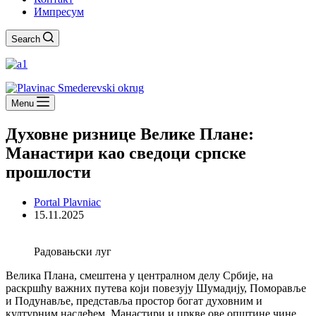
Импресум
Search
Menu
Духовне ризнице Велике Плане:
Манастири као сведоци српске
прошлости
Portal Plavniac
15.11.2025
Радовањски луг
Велика Плана, смештена у централном делу Србије, на
раскршћу важних путева који повезују Шумадију, Поморавље
и Подунавље, представља простор богат духовним и
културним наслеђем. Манастири и цркве ове општине чине