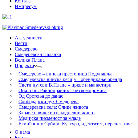
Контакт
Импресум
Актуелности
Вести
Смедерево
Смедеревска Паланка
Велика Плана
Пројекти
Смедерево – винска престоница Подунавља
Смедеревска винска регија – брендирање бренда
Свети путеви В.Плане – цркве и манастири
Она и он: Равноправност без компромиса
Од Сретења до данас
Слободарски дух Смедерева
Смедеревска села: Слике живота
Здраве навике и свакодневни живот
Медијска писменост за младе
Египћани у Србији: Култура, идентитет, перспективе
О нама
Контакт