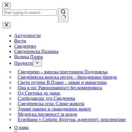
Skip
to
content
No
results
Актуелности
Вести
Смедерево
Смедеревска Паланка
Велика Плана
Пројекти
Смедерево – винска престоница Подунавља
Смедеревска винска регија – брендирање бренда
Свети путеви В.Плане – цркве и манастири
Она и он: Равноправност без компромиса
Од Сретења до данас
Слободарски дух Смедерева
Смедеревска села: Слике живота
Здраве навике и свакодневни живот
Медијска писменост за младе
Египћани у Србији: Култура, идентитет, перспективе
О нама