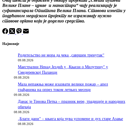
Овај текст је објављен у оквиру пројекта „Свети путеви
Велике Плане – цркве и манастири“ чију реализацију је
суфинансирала Општина Велика Плана. Ставови изнети у
подрћаном медијском пројекту не изражавају нужно
ставове органа који је доделио средства.
Најновије
Родитељство не мора да чека „савршен тренутак“
09.08.2026
Маестрални Ненад Јездић у „Књизи о Милутину“ у
Смедеревској Паланци
09.08.2026
Мала непажња може изазвати велики пожар – апел
грађанима на опрез током летњих месеци
09.08.2026
Данас је Трнова Петка – празник вере, традиције и народних
обичаја
08.08.2026
„Благи дани“ – књига која чува успомене и дух старе Азање
08.08.2026