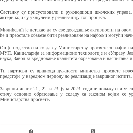
Састанку су присуствовали и руководиоци школских управа
актери који су укључени у реализацију тог процеса.
Милићевић је истакао да су све досадашње активности на овом
ће и преостале обавезе бити реализоване на најбољи могући нач
Он је подсетио на то да су Министарству просвете значајни п
МУП, Канцеларија за информационе технологије и еУправу, Ја
наука, Завод за вредновање квалитета образовања и васпитања 
Ти партнери су вршиоца дужности министра просвете изве
предстоји у наредном периоду до реализације завршног испита.
Завршни испит 21., 22. и 23. jуна 2023. године полажу сви уче
стичу основно образовање у складу са законом којим се у
Министарства просвете.