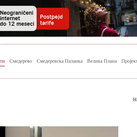
ти
Смедерево
Смедеревска Паланка
Велика Плана
Пројек
Н