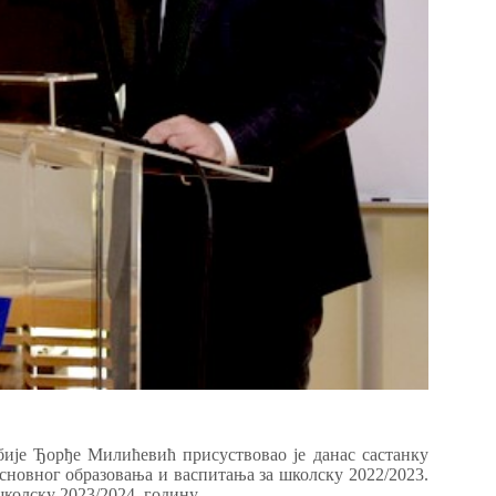
ије Ђорђе Милићевић присуствовао је данас састанку
сновног образовања и васпитања за школску 2022/2023.
колску 2023/2024. годину.