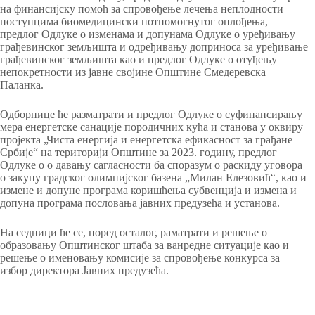
на финансијску помоћ за спровођење лечења неплодности
поступцима биомедицински потпомогнутог оплођења,
предлог Одлуке о изменама и допунама Одлуке о уређивању
грађевинског земљишта и одређивању доприноса за уређивање
грађевинског земљишта као и предлог Одлуке о отуђењу
непокретности из јавне својине Општине Смедеревска
Паланка.
Одборнице ће разматрати и предлог Одлуке о суфинансирању
мера енергетске санације породичних кућа и станова у оквиру
пројекта „Чиста енергија и енергетска ефикасност за грађане
Србије“ на територији Општине за 2023. годину, предлог
Одлуке о о давању сагласности ба споразум о раскиду уговора
о закупу градског олимпијског базена „Милан Елезовић“, као и
измене и допуне програма коришћења субвенција и измена и
допуна програма пословања јавних предузећа и установа.
На седници ће се, поред осталог, раматрати и решење о
образовању Општинског штаба за ванредне ситуације као и
решење о именовању комисије за спровођење конкурса за
избор директора Јавних предузећа.