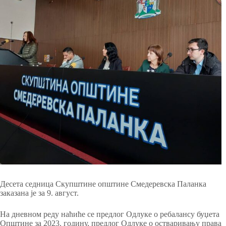
Десета седница Скупштине општине Смедеревска Паланка
заказана је за 9. август.
На дневном реду наћиће се предлог Одлуке о ребалансу буџета
Општине за 2023. годину, предлог Одлуке о остваривању права