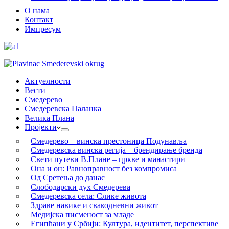
О нама
Контакт
Импресум
Актуелности
Вести
Смедерево
Смедеревска Паланка
Велика Плана
Пројекти
Смедерево – винска престоница Подунавља
Смедеревска винска регија – брендирање бренда
Свети путеви В.Плане – цркве и манастири
Она и он: Равноправност без компромиса
Од Сретења до данас
Слободарски дух Смедерева
Смедеревска села: Слике живота
Здраве навике и свакодневни живот
Медијска писменост за младе
Египћани у Србији: Култура, идентитет, перспективе