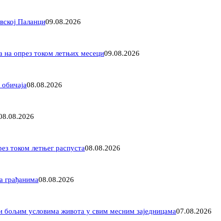
вској Паланци
09.08.2026
а на опрез током летњих месеци
09.08.2026
 обичаја
08.08.2026
08.08.2026
рез током летњег распуста
08.08.2026
а грађанима
08.08.2026
 и бољим условима живота у свим месним заједницама
07.08.2026