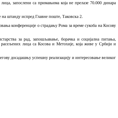
 лица, запослени са примањима која не прелазе 70.000 динара
 на штанду испред Главне поште, Таковска 2.
изовања конференције о страдању Рома за време сукоба на Косову
старства за рад, запошљавање, борачка и социјална питања,
 расељених лица са Косова и Метохије, која живе у Србији и
 његову досадашњу успешну реализацију и интересовање великог