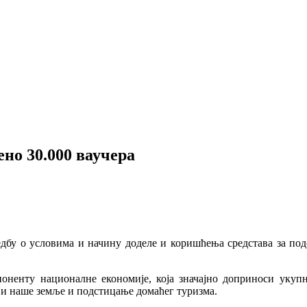
ено 30.000 ваучера
едбу о условима и начину доделе и коришћења средстава за по
оненту националне економије, која значајно доприноси укупн
ји наше земље и подстицање домаћег туризма.