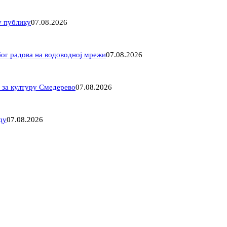
у публику
07.08.2026
ог радова на водоводној мрежи
07.08.2026
 за културу Смедерево
07.08.2026
ду
07.08.2026