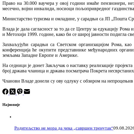
Право на 30.000 ваучера у овој години имаће пензионери, не
месечно, војни инвалиди, носиоци пољопривредног газдинства, 
Министарство туризма и омладине, у сарадњи са ЈП „Пошта Срби
Влада је дала сагласност за то да се Центру за едукацију Рома
и Метохији 1999. године, како би се широј јавности подигла све
Захваљујући сарадњи са Светском организацијом Рома, као 
конференција ће окупити представнике међународних организ
земљама Западне Европе и Америке.
На седници је донет Закључак o наставку реализације пројект
број држава чланица и држава посматрача Покрета несврстаних
Чланови Владе донели су ову одлуку с обзиром на непроцењив зн
Најновије
Родитељство не мора да чека „савршен тренутак“
09.08.202