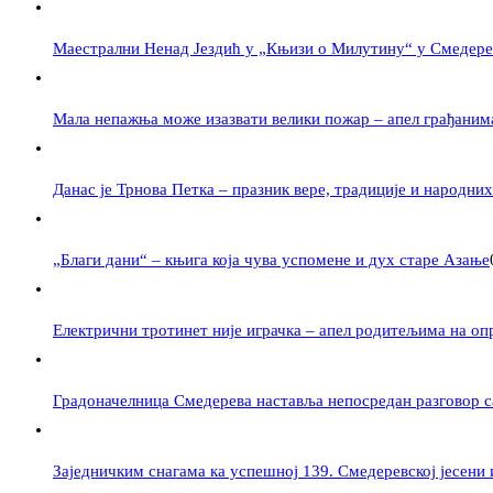
Маестрални Ненад Јездић у „Књизи о Милутину“ у Смедере
Мала непажња може изазвати велики пожар – апел грађаним
Данас је Трнова Петка – празник вере, традиције и народних
„Благи дани“ – књига која чува успомене и дух старе Азање
Електрични тротинет није играчка – апел родитељима на оп
Градоначелница Смедерева наставља непосредан разговор с
Заједничким снагама ка успешној 139. Смедеревској јесени