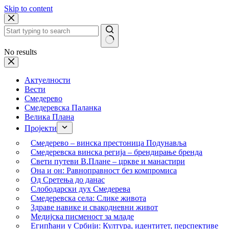
Skip to content
No results
Актуелности
Вести
Смедерево
Смедеревска Паланка
Велика Плана
Пројекти
Смедерево – винска престоница Подунавља
Смедеревска винска регија – брендирање бренда
Свети путеви В.Плане – цркве и манастири
Она и он: Равноправност без компромиса
Од Сретења до данас
Слободарски дух Смедерева
Смедеревска села: Слике живота
Здраве навике и свакодневни живот
Медијска писменост за младе
Египћани у Србији: Култура, идентитет, перспективе