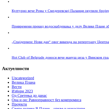
Културно вече Рома у Смедеревској Паланци окупило бројн
Привремени прекид водоснабдевања у делу Велике Плане зб
„Спајдермен: Нови дан“ овог викенда на репертоару Центра
Hot Club of Belgrade доноси вече мануш џеза у Винском гра
Актуелности
Uncategorized
Велика Плана
Вести
Избори 2023
Од Сретења до данас
Она и он: Равноправност без компромиса
Пројекти
Свети путеви В.Плане – цркве и манастири