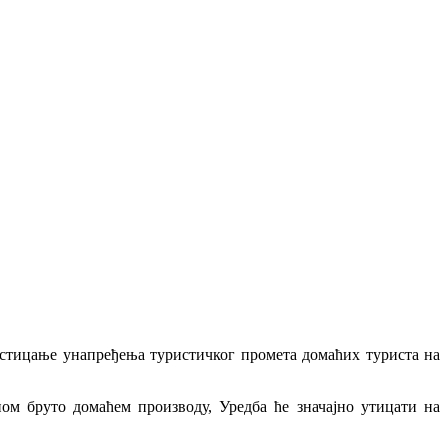
дстицање унапређења туристичког промета домаћих туриста на
ом бруто домаћем производу, Уредба ће значајно утицати на