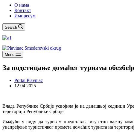
О нама
Контакт
Импресум
Search
Menu
За подстицање домаћег туризма обезбеђ
Portal Plavniac
12.04.2025
Влада Републике Србије усвојила је на данашњој седници Ур
територији Републике Србије.
Имајући у виду да туризам представља изузетно важну комп
унапређење туристичког промета домаћих туриста на територи