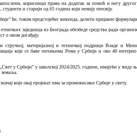
запослени, корисници права на додатак за помоћ и негу другог
студенти и старији од 65 година који немају пензију.
јеˮ ће, током предстојећег викенда, делити пријавне формуларе
 и етничких заједница из Београда обезбеде средства ради орган
ст о овом догађају.
и стручној, материјалној и техничкој подршци Владе и Мини
ација које се баве питањима Рома у Србији и око 40 интерно
а „Свет у Србији” у школској 2024/2025. години, имајући у виду
 земаља.
ачај који овај пројекат има за промовисање Србије у свету.
6