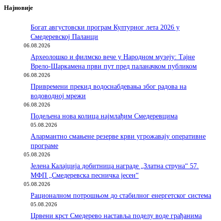
Најновије
Богат августовски програм Културног лета 2026 у
Смедеревској Паланци
06.08.2026
Археолошко и филмско вече у Народном музеју: Тајне
Врело-Шаркамена први пут пред паланачком публиком
06.08.2026
Привремени прекид водоснабдевања због радова на
водоводној мрежи
06.08.2026
Подељена нова колица најмлађим Смедеревцима
05.08.2026
Алармантно смањене резерве крви угрожавају оперативне
програме
05.08.2026
Јелена Калајџија добитница награде „Златна струна“ 57.
МФП „Смедеревска песничка јесен“
05.08.2026
Рационалном потрошњом до стабилног енергетског система
05.08.2026
Црвени крст Смедерево наставља поделу воде грађанима