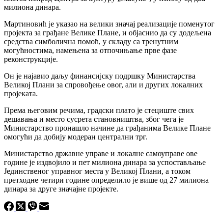
милиона динара.
Мартиновић је указао на велики значај реализације поменутог
пројекта за грађане Велике Плане, и објаснио да су додељена
средства симболична помоћ, у складу са тренутним
могућностима, намењена за отпочињање прве фазе
реконструкције.
Он је најавио даљу финансијску подршку Министарства
Великој Плани за спровођење овог, али и других локалних
пројеката.
Према његовим речима, градски плато је стециште свих
дешавања и место сусрета становништва, због чега је
Министарство пронашло начине да грађанима Велике Плане
омогући да добију модеран централни трг.
Министарство државне управе и локалне самоуправе ове
године је издвојило и пет милиона динара за успостављање
Јединственог управног места у Великој Плани, а током
претходне четири године определило је више од 27 милиона
динара за друге значајне пројекте.