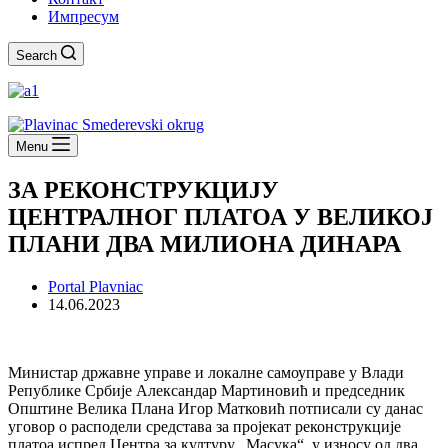
Импресум
Search
Menu
ЗА РЕКОНСТРУКЦИЈУ
ЦЕНТРАЛНОГ ПЛАТОА У ВЕЛИКОЈ
ПЛАНИ ДВА МИЛИОНА ДИНАРА
Portal Plavniac
14.06.2023
Mинистар државне управе и локалне самоуправе у Влади
Републике Србије Александар Мартиновић и председник
Општине Велика Плана Игор Матковић потписали су данас
уговор о расподели средстава за пројекат реконструкције
платоа испред Центра за културу „Масука“, у износу од два