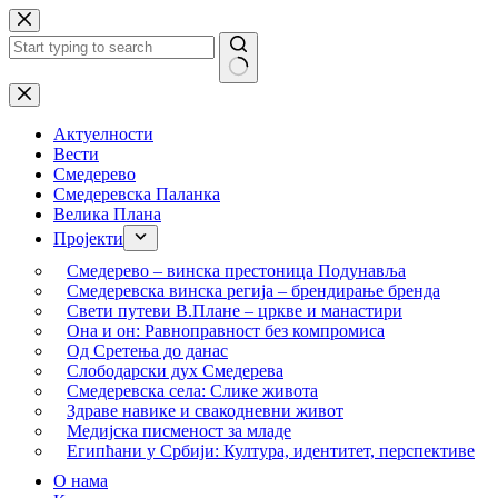
Skip
to
content
No
results
Актуелности
Вести
Смедерево
Смедеревска Паланка
Велика Плана
Пројекти
Смедерево – винска престоница Подунавља
Смедеревска винска регија – брендирање бренда
Свети путеви В.Плане – цркве и манастири
Она и он: Равноправност без компромиса
Од Сретења до данас
Слободарски дух Смедерева
Смедеревска села: Слике живота
Здраве навике и свакодневни живот
Медијска писменост за младе
Египћани у Србији: Култура, идентитет, перспективе
О нама