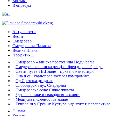
Контакт
Импресум
Актуелности
Вести
Смедерево
Смедеревска Паланка
Велика Плана
Пројекти
Смедерево – винска престоница Подунавља
Смедеревска винска регија – брендирање бренда
Свети путеви В.Плане – цркве и манастири
Она и он: Равноправност без компромиса
Од Сретења до данас
Слободарски дух Смедерева
Смедеревска села: Слике живота
Здраве навике и свакодневни живот
Медијска писменост за младе
Египћани у Србији: Култура, идентитет, перспективе
О нама
Контакт