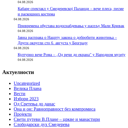
04.08.2026
Кабаре спектакл у Смедеревској Паланци – вече плеса, песме
и раскошних костима
04.08.2026
Привремена обустава водоснабдевања у насељу Мали Кривак
04.08.2026
Јавна расправа о Нацрту закона о добробити животиња –
Други округли сто 6. августа у Београду
04.08.2026
Културно вече Рома – „Од речи до екрана“ у Народном музеју
04.08.2026
Актуелности
Uncategorized
Велика Плана
Вести
Избори 2023
Од Сретења до данас
Она и он: Равноправност без компромиса
Пројекти
Свети путеви В.Плане – цркве и манастири
Слободарски дух Смедерева