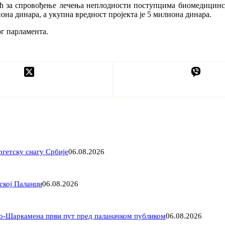
оћ за спровођење лечења неплодности поступцима биомедицинск
на динара, а укупна вредност пројекта је 5 милиона динара.
ог парламента.
ргетску снагу Србије
06.08.2026
ској Паланци
06.08.2026
ло-Шаркамена први пут пред паланачком публиком
06.08.2026