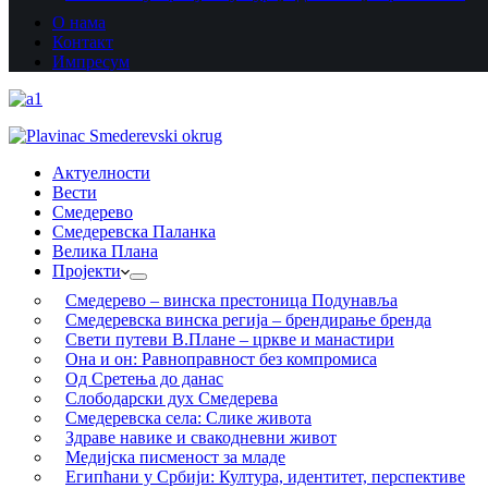
О нама
Контакт
Импресум
Актуелности
Вести
Смедерево
Смедеревска Паланка
Велика Плана
Пројекти
Смедерево – винска престоница Подунавља
Смедеревска винска регија – брендирање бренда
Свети путеви В.Плане – цркве и манастири
Она и он: Равноправност без компромиса
Од Сретења до данас
Слободарски дух Смедерева
Смедеревска села: Слике живота
Здраве навике и свакодневни живот
Медијска писменост за младе
Египћани у Србији: Култура, идентитет, перспективе