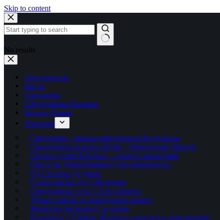
Skip to content
No results
Актуелности
Вести
Смедерево
Смедеревска Паланка
Велика Плана
Пројекти
Смедерево – винска престоница Подунавља
Смедеревска винска регија – брендирање бренда
Свети путеви В.Плане – цркве и манастири
Она и он: Равноправност без компромиса
Од Сретења до данас
Слободарски дух Смедерева
Смедеревска села: Слике живота
Здраве навике и свакодневни живот
Медијска писменост за младе
Египћани у Србији: Култура, идентитет, перспективе