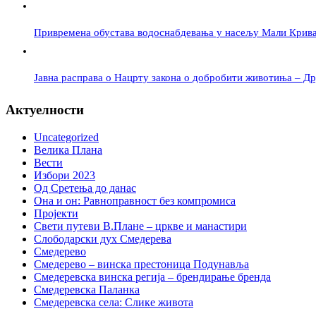
Привремена обустава водоснабдевања у насељу Мали Крив
Јавна расправа о Нацрту закона о добробити животиња – Дру
Актуелности
Uncategorized
Велика Плана
Вести
Избори 2023
Од Сретења до данас
Она и он: Равноправност без компромиса
Пројекти
Свети путеви В.Плане – цркве и манастири
Слободарски дух Смедерева
Смедерево
Смедерево – винска престоница Подунавља
Смедеревска винска регија – брендирање бренда
Смедеревска Паланка
Смедеревска села: Слике живота