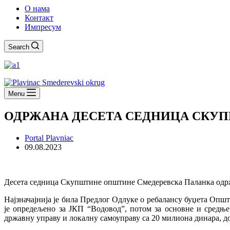
О нама
Контакт
Импресум
Search
Menu
ОДРЖАНА ДЕСЕТА СЕДНИЦА СКУП
Portal Plavniac
09.08.2023
Десета седница Скупштине општине Смедеревска Паланка одржана
Најзначајнија је била Предлог Одлуке о ребалансу буџета Општ
је опредељено за ЈКП “Водовод”, потом за основне и средње 
државну управу и локалну самоуправу са 20 милиона динара, до