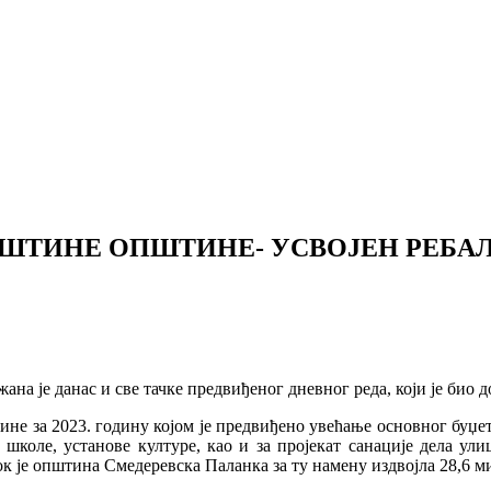
ШТИНЕ ОПШТИНЕ- УСВОЈЕН РЕБА
 је данас и све тачке предвиђеног дневног реда, који је био д
ине за 2023. годину којом је предвиђено увећање основног буџета
школе, установе културе, као и за пројекат санације дела ул
к је општина Смедеревска Паланка за ту намену издвојла 28,6 м