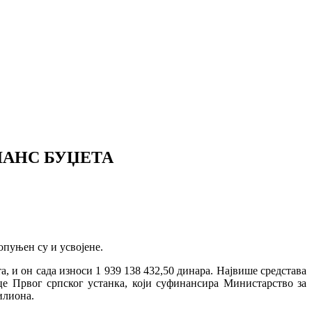
ЛАНС БУЏЕТА
опуњен су и усвојене.
, и он сада износи 1 939 138 432,50 динара. Највише средстава
ице Првог српског устанка, који суфинансира Министарство за
илиона.