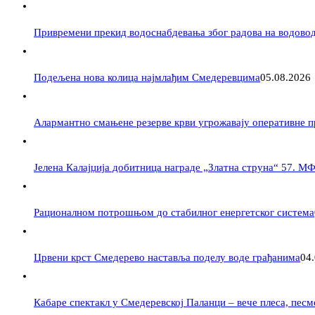
Привремени прекид водоснабдевања због радова на водово
Подељена нова колица најмлађим Смедеревцима
05.08.2026
Алармантно смањене резерве крви угрожавају оперативне 
Јелена Калајџија добитница награде „Златна струна“ 57. М
Рационалном потрошњом до стабилног енергетског система
Црвени крст Смедерево наставља поделу воде грађанима
04
Кабаре спектакл у Смедеревској Паланци – вече плеса, пес