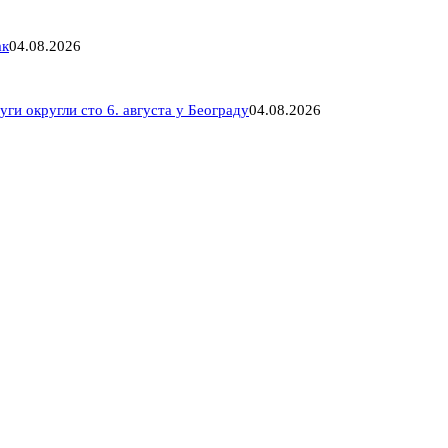
ак
04.08.2026
ги округли сто 6. августа у Београду
04.08.2026