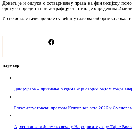
Донета је и одлука о остваривању права на финансијску пом
бригу о породици и демографију општина је определила 2 милио
И све остале тачке добиле су већину гласова одборника локалн
Најновије
Дан рудара – признање људима који својим радом граде ене
Богат августовски програм Културног лета 2026 у Смедерев
Археолошко и филмско вече у Народном музеју: Тајне Вре