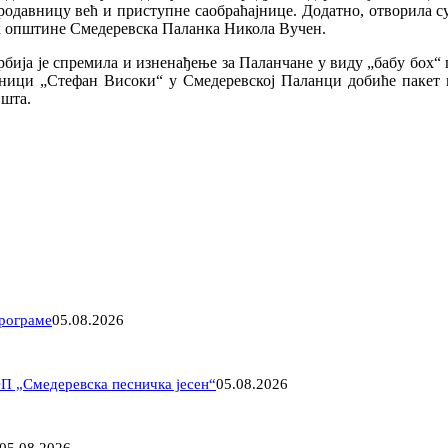
одавницу већ и приступне саобраћајнице. Додатно, отворила су 
ик општине Смедеревска Паланка Никола Вучен.
ија је спремила и изненађење за Паланчане у виду „бабy боx“ па
лници „Стефан Високи“ у Смедеревској Паланци добиће пакет 
ишта.
програме
05.08.2026
ФП „Смедеревска песничка јесен“
05.08.2026