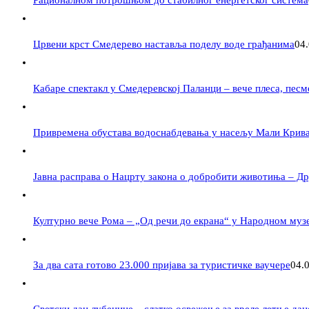
Рационалном потрошњом до стабилног енергетског система
Црвени крст Смедерево наставља поделу воде грађанима
04
Кабаре спектакл у Смедеревској Паланци – вече плеса, пес
Привремена обустава водоснабдевања у насељу Мали Крив
Јавна расправа о Нацрту закона о добробити животиња – Дру
Културно вече Рома – „Од речи до екрана“ у Народном муз
За два сата готово 23.000 пријава за туристичке ваучере
04.