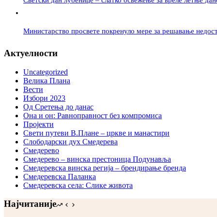
Светски дан лубенице – слатко освежење за вреле летње дан
Министарство просвете покренуло мере за решавање недост
Актуелности
Uncategorized
Велика Плана
Вести
Избори 2023
Од Сретења до данас
Она и он: Равноправност без компромиса
Пројекти
Свети путеви В.Плане – цркве и манастири
Слободарски дух Смедерева
Смедерево
Смедерево – винска престоница Подунавља
Смедеревска винска регија – брендирање бренда
Смедеревска Паланка
Смедеревска села: Слике живота
Најчитаније