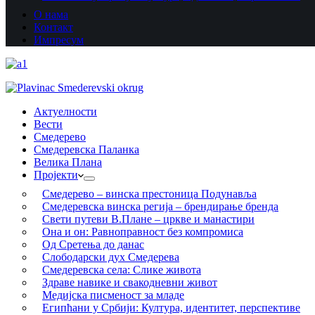
О нама
Контакт
Импресум
Актуелности
Вести
Смедерево
Смедеревска Паланка
Велика Плана
Пројекти
Смедерево – винска престоница Подунавља
Смедеревска винска регија – брендирање бренда
Свети путеви В.Плане – цркве и манастири
Она и он: Равноправност без компромиса
Од Сретења до данас
Слободарски дух Смедерева
Смедеревска села: Слике живота
Здраве навике и свакодневни живот
Медијска писменост за младе
Египћани у Србији: Култура, идентитет, перспективе