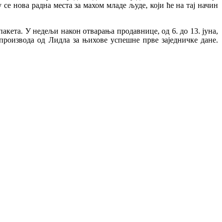
се нова радна места за махом младе људе, који ће на тај начин
кета. У недељи након отварања продавнице, од 6. до 13. јуна,
производа од Лидла за њихове успешне прве заједничке дане.