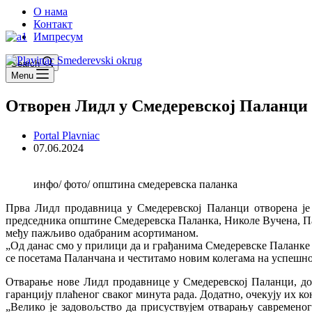
О нама
Контакт
Импресум
Search
Menu
Отворен Лидл у Смедеревској Паланци
Portal Plavniac
07.06.2024
инфо/ фото/ општина смедеревска паланка
Прва Лидл продавница у Смедеревској Паланци отворена је 
председника општине Смедеревска Паланка, Николе Вучена, Па
међу пажљиво одабраним асортиманом.
„Од данас смо у прилици да и грађанима Смедеревске Паланке
се посетама Паланчана и честитамо новим колегама на успешно
Отварање нове Лидл продавнице у Смедеревској Паланци, доне
гаранцију плаћеног сваког минута рада. Додатно, очекују их к
„Велико је задовољство да присуствујем отварању савремено