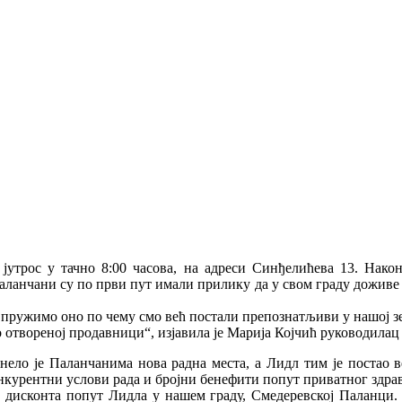
јутрос у тачно 8:00 часова, на адреси Синђелићева 13. Нако
ланчани су по први пут имали прилику да у свом граду доживе 
 пружимо оно по чему смо већ постали препознатљиви у нашој зе
 отвореној продавници“, изјавила је Марија Којчић руководила
ло је Паланчанима нова радна места, а Лидл тим је постао већ
онкурентни услови рада и бројни бенефити попут приватног здра
г дисконта попут Лидла у нашем граду, Смедеревској Паланци