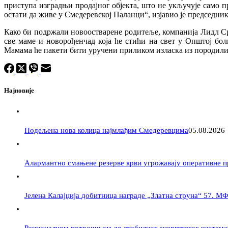
приступа изградњи продајног објекта, што не укључује само пр
остати да живе у Смедеревској Паланци“, изјавио је председн
Како би подржали новоостварене родитеље, компанија Лидл Срб
све маме и новорођенчад која ће стићи на свет у Општој бо
Мамама ће пакети бити уручени приликом изласка из породил
Најновије
Подељена нова колица најмлађим Смедеревцима
05.08.2026
Алармантно смањене резерве крви угрожавају оперативне 
Јелена Калајџија добитница награде „Златна струна“ 57. М