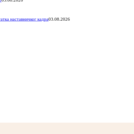
е
03.08.2026
атка наставничког кадра
03.08.2026