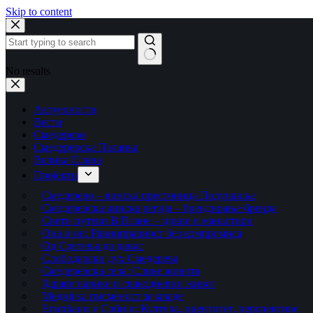
Skip to content
No results
Актуелности
Вести
Смедерево
Смедеревска Паланка
Велика Плана
Пројекти
Смедерево – винска престоница Подунавља
Смедеревска винска регија – брендирање бренда
Свети путеви В.Плане – цркве и манастири
Она и он: Равноправност без компромиса
Од Сретења до данас
Слободарски дух Смедерева
Смедеревска села: Слике живота
Здраве навике и свакодневни живот
Медијска писменост за младе
Египћани у Србији: Култура, идентитет, перспективе