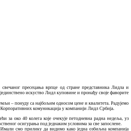
н свечаног пресецања врпце од стране представника Лидла и
јединствено искуство Лидл куповине и пронађу своје фаворите
мљи – понуду са најбољим односом цене и квалитета. Радујемо
ц Корпоративних комуникација у компанији Лидл Србија.
и за око 40 колега које очекује петодневна радна недеља, уз
вственог осигурања под једнаким условима за све запослене.
. Имали смо прилику да видимо како једна озбиљна компанија