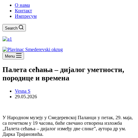
О нама
Контакт
Импресум
Search
Menu
Палета сећања – дијалог уметности,
породице и времена
Vesna S
29.05.2026
У Народном музеју у Смедеревској Паланци у петак, 29. маја,
са почетком у 19 часова, биће свечано отворена изложба
„Палета сећања – дијалог између две слике”, аутора др ум.
Дарка Трајановића.