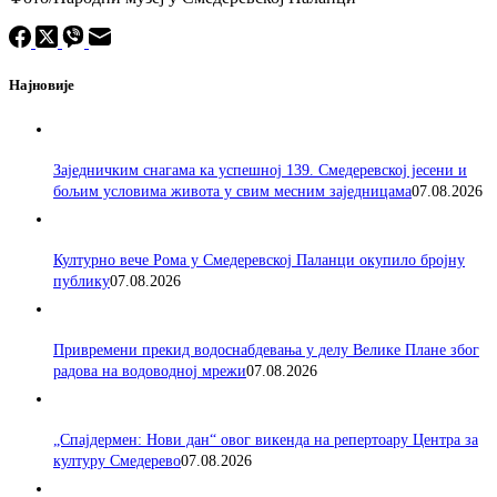
Најновије
Заједничким снагама ка успешној 139. Смедеревској јесени и
бољим условима живота у свим месним заједницама
07.08.2026
Културно вече Рома у Смедеревској Паланци окупило бројну
публику
07.08.2026
Привремени прекид водоснабдевања у делу Велике Плане због
радова на водоводној мрежи
07.08.2026
„Спајдермен: Нови дан“ овог викенда на репертоару Центра за
културу Смедерево
07.08.2026