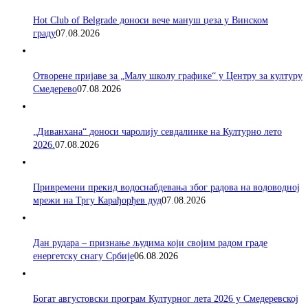
Hot Club of Belgrade доноси вече мануш џеза у Винском
граду
07.08.2026
Отворене пријаве за „Малу школу графике“ у Центру за културу
Смедерево
07.08.2026
„Диванхана“ доноси чаролију севдалинке на Културно лето
2026.
07.08.2026
Привремени прекид водоснабдевања због радова на водоводној
мрежи на Тргу Карађорђев дуд
07.08.2026
Дан рудара – признање људима који својим радом граде
енергетску снагу Србије
06.08.2026
Богат августовски програм Културног лета 2026 у Смедеревској