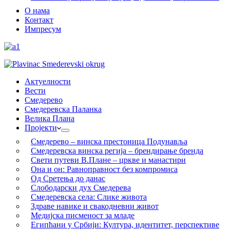
О нама
Контакт
Импресум
Актуелности
Вести
Смедерево
Смедеревска Паланка
Велика Плана
Пројекти
Смедерево – винска престоница Подунавља
Смедеревска винска регија – брендирање бренда
Свети путеви В.Плане – цркве и манастири
Она и он: Равноправност без компромиса
Од Сретења до данас
Слободарски дух Смедерева
Смедеревска села: Слике живота
Здраве навике и свакодневни живот
Медијска писменост за младе
Египћани у Србији: Култура, идентитет, перспективе