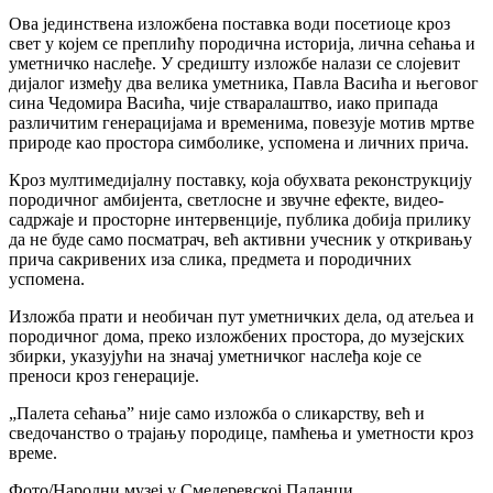
Ова јединствена изложбена поставка води посетиоце кроз
свет у којем се преплићу породична историја, лична сећања и
уметничко наслеђе. У средишту изложбе налази се слојевит
дијалог између два велика уметника, Павла Васића и његовог
сина Чедомира Васића, чије стваралаштво, иако припада
различитим генерацијама и временима, повезује мотив мртве
природе као простора симболике, успомена и личних прича.
Кроз мултимедијалну поставку, која обухвата реконструкцију
породичног амбијента, светлосне и звучне ефекте, видео-
садржаје и просторне интервенције, публика добија прилику
да не буде само посматрач, већ активни учесник у откривању
прича сакривених иза слика, предмета и породичних
успомена.
Изложба прати и необичан пут уметничких дела, од атељеа и
породичног дома, преко изложбених простора, до музејских
збирки, указујући на значај уметничког наслеђа које се
преноси кроз генерације.
„Палета сећања” није само изложба о сликарству, већ и
сведочанство о трајању породице, памћења и уметности кроз
време.
Фото/Народни музеј у Смедеревској Паланци