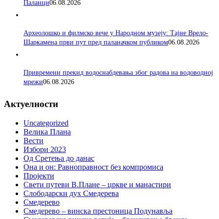
Паланци
06.08.2026
Археолошко и филмско вече у Народном музеју: Тајне Врело-
Шаркамена први пут пред паланачком публиком
06.08.2026
Привремени прекид водоснабдевања због радова на водоводној
мрежи
06.08.2026
Актуелности
Uncategorized
Велика Плана
Вести
Избори 2023
Од Сретења до данас
Она и он: Равноправност без компромиса
Пројекти
Свети путеви В.Плане – цркве и манастири
Слободарски дух Смедерева
Смедерево
Смедерево – винска престоница Подунавља