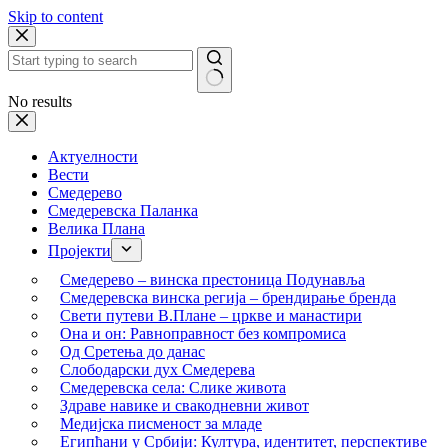
Skip to content
No results
Актуелности
Вести
Смедерево
Смедеревска Паланка
Велика Плана
Пројекти
Смедерево – винска престоница Подунавља
Смедеревска винска регија – брендирање бренда
Свети путеви В.Плане – цркве и манастири
Она и он: Равноправност без компромиса
Од Сретења до данас
Слободарски дух Смедерева
Смедеревска села: Слике живота
Здраве навике и свакодневни живот
Медијска писменост за младе
Египћани у Србији: Култура, идентитет, перспективе