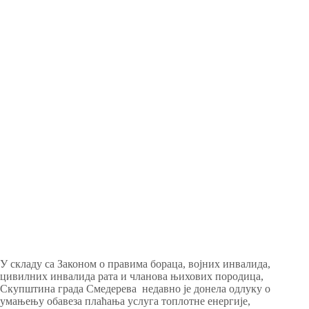
У складу са Законом о правима бораца, војних инвалида,
цивилних инвалида рата и чланова њихових породица,
Скупштина града Смедерева недавно је донела одлуку о
умањењу обавеза плаћања услуга топлотне енергије,