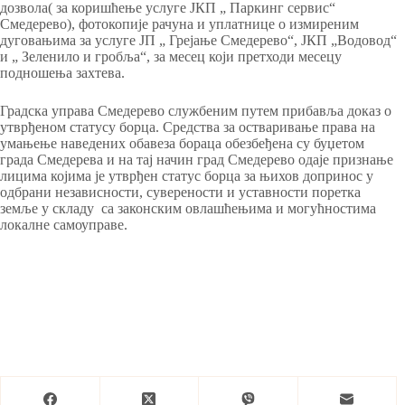
дозвола( за коришћење услуге ЈКП „ Паркинг сервис“
Смедерево), фотокопије рачуна и уплатнице о измиреним
дуговањима за услуге ЈП „ Грејање Смедерево“, ЈКП „Водовод“
и „ Зеленило и гробља“, за месец који претходи месецу
подношења захтева.
Градска управа Смедерево службеним путем прибавља доказ о
утврђеном статусу борца. Средства за остваривање права на
умањење наведених обавеза бораца обезбеђена су буџетом
града Смедерева и на тај начин град Смедерево одаје признање
лицима којима је утврђен статус борца за њихов допринос у
одбрани независности, суверености и уставности поретка
земље у складу са законским овлашћењима и могућностима
локалне самоуправе.