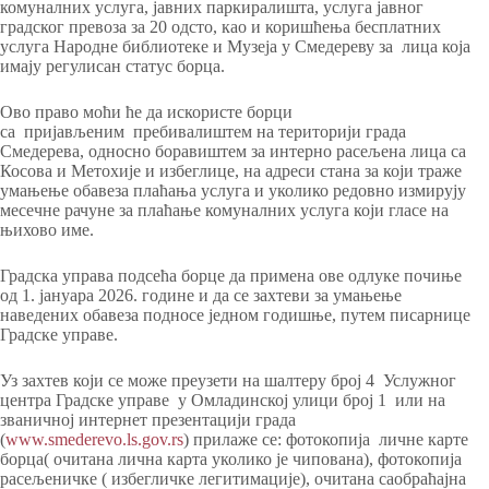
комуналних услуга, јавних паркиралишта, услуга јавног
градског превоза за 20 одсто, као и коришћења бесплатних
услуга Народне библиотеке и Музеја у Смедереву за лица која
имају регулисан статус борца.
Ово право моћи ће да искористе борци
са пријављеним пребивалиштем на територији града
Смедерева, односно боравиштем за интерно расељена лица са
Косова и Метохије и избеглице, на адреси стана за који траже
умањење обавеза плаћања услуга и уколико редовно измирују
месечне рачуне за плаћање комуналних услуга који гласе на
њихово име.
Градска управа подсећа борце да примена ове одлуке почиње
од 1. јануара 2026. године и да се захтеви за умањење
наведених обавеза подносе једном годишње, путем писарнице
Градске управе.
Уз захтев који се може преузети на шалтеру број 4 Услужног
центра Градске управе у Омладинској улици број 1 или на
званичној интернет презентацији града
(
www.smederevo.ls.gov.rs
) прилаже се: фотокопија личне карте
борца( очитана лична карта уколико је чипована), фотокопија
расељеничке ( избегличке легитимације), очитана саобраћајна