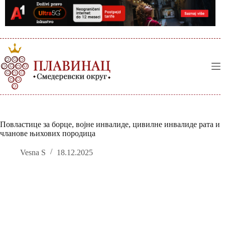
Skip
to
content
Повластице за борце, војне инвалиде, цивилне инвалиде рата и
чланове њихових породица
Vesna S
18.12.2025