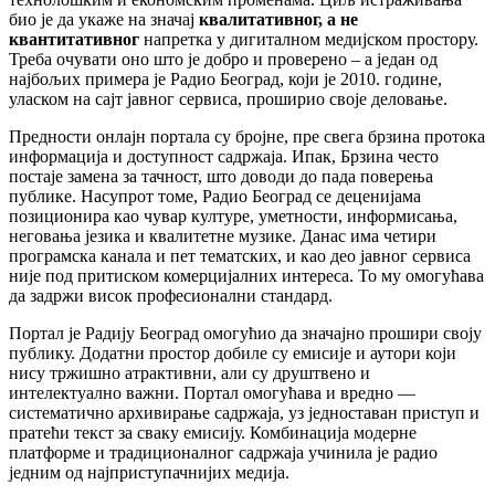
био је да укаже на значај
квалитативног, а не
квантитативног
напретка у дигиталном медијском простору.
Треба очувати оно што је добро и проверено – а један од
најбољих примера је Радио Београд, који је 2010. године,
уласком на сајт јавног сервиса, проширио своје деловање.
Предности онлајн портала су бројне, пре свега брзина протока
информација и доступност садржаја. Ипак, Брзина често
постаје замена за тачност, што доводи до пада поверења
публике. Насупрот томе, Радио Београд се деценијама
позиционира као чувар културе, уметности, информисања,
неговања језика и квалитетне музике. Данас има четири
програмска канала и пет тематских, и као део јавног сервиса
није под притиском комерцијалних интереса. То му омогућава
да задржи висок професионални стандард.
Портал је Радију Београд омогућио да значајно прошири своју
публику. Додатни простор добиле су емисије и аутори који
нису тржишно атрактивни, али су друштвено и
интелектуално важни. Портал омогућава и вредно —
систематично архивирање садржаја, уз једноставан приступ и
пратећи текст за сваку емисију. Комбинација модерне
платформе и традиционалног садржаја учинила је радио
једним од најприступачнијих медија.