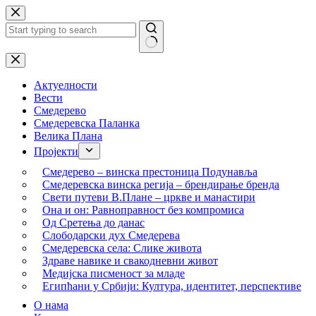
Skip
to
content
No
results
Актуелности
Вести
Смедерево
Смедеревска Паланка
Велика Плана
Пројекти
Смедерево – винска престоница Подунавља
Смедеревска винска регија – брендирање бренда
Свети путеви В.Плане – цркве и манастири
Она и он: Равноправност без компромиса
Од Сретења до данас
Слободарски дух Смедерева
Смедеревска села: Слике живота
Здраве навике и свакодневни живот
Медијска писменост за младе
Египћани у Србији: Култура, идентитет, перспективе
О нама