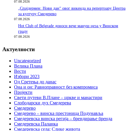
07.08.2026
„Спајдермен: Нови дан“ овог викенда на репертоару Центра
за културу Смедерево
07.08.2026
Hot Club of Belgrade доноси вече мануш џеза у Винском
граду
07.08.2026
Актуелности
Uncategorized
Велика Плана
Вести
Избори 2023
Од Сретења до данас
Она и он: Равноправност без компромиса
Пројекти
Свети путеви В.Плане – цркве и манастири
Слободарски дух Смедерева
Смедерево
Смедерево – винска престоница Подунавља
Смедеревска винска регија – брендирање бренда
Смедеревска Паланка
Смедеревска села: Слике живота