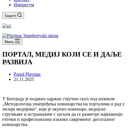
Импресум
Search
Menu
ПОРТАЛ, МЕДИЈ КОЈИ СЕ И ДАЉЕ
РАЗВИЈА
Portal Plavniac
21.11.2025
У Београду је недавно одржан стручни скуп под називом
„Методологија унапређења новинарства на порталима и рад у
онлајн медијима“, који је окупио новинаре, медијске
стручњаке и истраживаче с циљем да се размотре најважнији
етички и професионални изазови савременог дигиталног
новинарства.