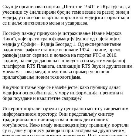
Скуп је организовао портал „Пето три 1941“ из Крагујевца, а
учесници су анализирали бројне теме везане за развој онлајн
медија, уз посебан осврт на портал као медијски формат који
се и даље интензивно мења и усавршава.
Посебну пажњу привукло је истраживање Иване Марков
Чикић, које прати трансформацију једног од најстаријих
медија у Србији – Радија Београд 1. Од експерименталне
радиотелеграфске станице основане 1924. године, преко
развоја јавног сервиса и доласка на портал РТС-а 2010.
године, па све до данашњег присуства на мултимедијалној
платформи RTS Планета, апликацији RTS Звук и друштвеним
мрежама – овај медиј представља пример успешног
прилагођавања новим технологијама.
Кључно питање које се намеће јесте: како публику данас
медијски оспособити да, у мору информација, препозна и
бира поуздане и квалитетне садржаје?
Интернет портали заузели су централно место у савременом
информативном простору. Они представљају синтезу
традиционалног новинарства и нових дигиталних
могућности. Иако имају вишедеценијску традицију, портали
су и даље у процесу развоја и прилагођавања друштвеним,
технолошким и економским променама. Циљ истраживања