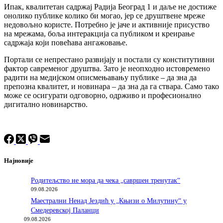
Ипак, квалитетан садржај Радија Београд 1 и даље не достиже
онолико публике колико би могао, јер се друштвене мреже
недовољно користе. Потребно је јаче и активније присуство
на мрежама, боља интеракција са публиком и креирање
садржаја који повећава ангажовање.
Портали се непрестано развијају и постали су конститутивни
фактор савременог друштва. Зато је неопходно истовремено
радити на медијском описмењавању публике – да зна да
препозна квалитет, и новинара – да зна да га ствара. Само тако
може се осигурати одговорно, одрживо и професионално
дигитално новинарство.
Најновије
Родитељство не мора да чека „савршен тренутак“
09.08.2026
Маестрални Ненад Јездић у „Књизи о Милутину“ у
Смедеревској Паланци
09.08.2026