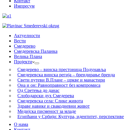
Контакт
Импресум
Актуелности
Вести
Смедерево
Смедеревска Паланка
Велика Плана
Пројекти
Смедерево – винска престоница Подунавља
Смедеревска винска регија – брендирање бренда
Свети путеви В.Плане – цркве и манастири
Она и он: Равноправност без компромиса
Од Сретења до данас
Слободарски дух Смедерева
Смедеревска села: Слике живота
Здраве навике и свакодневни живот
Медијска писменост за младе
Египћани у Србији: Култура, идентитет, перспективе
О нама
Контакт