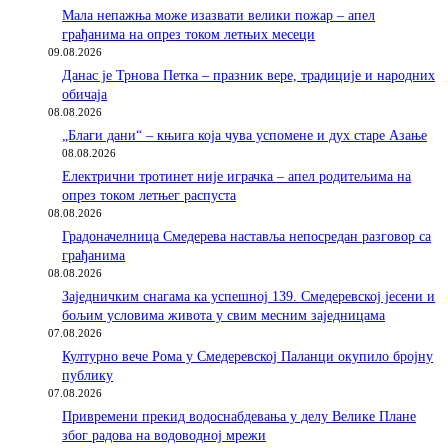
Мала непажња може изазвати велики пожар – апел
грађанима на опрез током летњих месеци
09.08.2026
Данас је Трнова Петка – празник вере, традиције и народних
обичаја
08.08.2026
„Благи дани“ – књига која чува успомене и дух старе Азање
08.08.2026
Електрични тротинет није играчка – апел родитељима на
опрез током летњег распуста
08.08.2026
Градоначелница Смедерева наставља непосредан разговор са
грађанима
08.08.2026
Заједничким снагама ка успешној 139. Смедеревској јесени и
бољим условима живота у свим месним заједницама
07.08.2026
Културно вече Рома у Смедеревској Паланци окупило бројну
публику
07.08.2026
Привремени прекид водоснабдевања у делу Велике Плане
због радова на водоводној мрежи