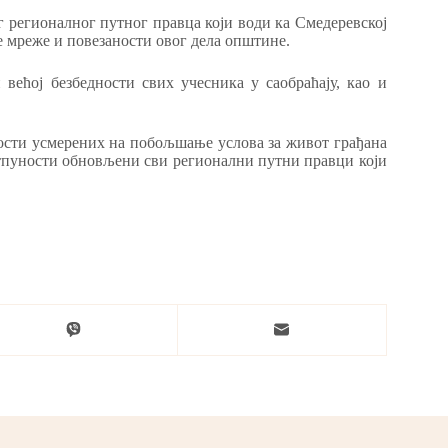
 регионалног путног правца који води ка Смедеревској
 мреже и повезаности овог дела општине.
већој безбедности свих учесника у саобраћају, као и
ости усмерених на побољшање услова за живот грађана
потпуности обновљени сви регионални путни правци који