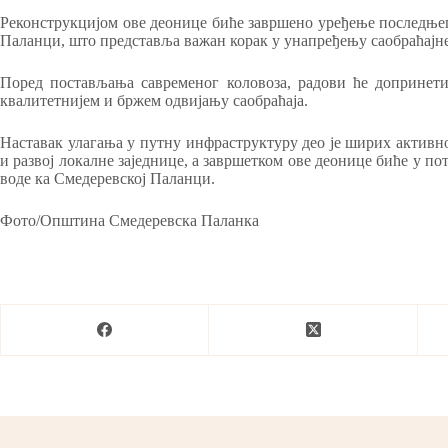
Реконструкцијом ове деонице биће завршено уређење последњег
Паланци, што представља важан корак у унапређењу саобраћајне
Поред постављања савременог коловоза, радови ће допринети 
квалитетнијем и бржем одвијању саобраћаја.
Наставак улагања у путну инфраструктуру део је ширих активн
и развој локалне заједнице, а завршетком ове деонице биће у 
воде ка Смедеревској Паланци.
Фото/Општина Смедеревска Паланка