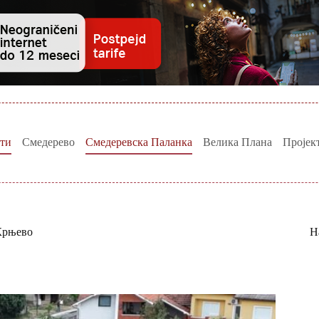
ти
Смедерево
Смедеревска Паланка
Велика Плана
Пројек
Крњево
Н