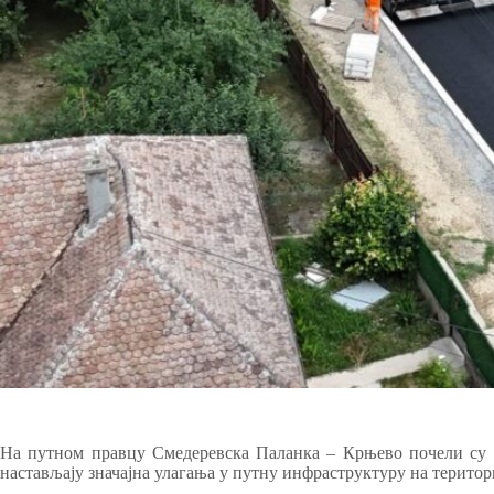
На путном правцу Смедеревска Паланка – Крњево почели су 
настављају значајна улагања у путну инфраструктуру на терито