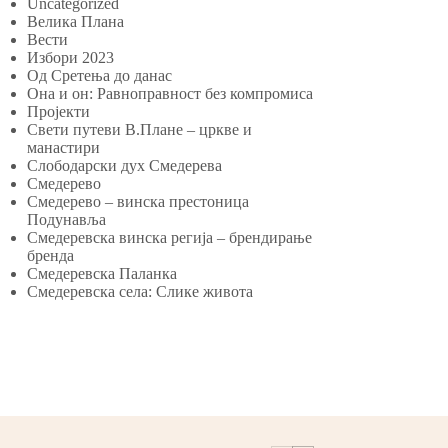
Uncategorized
Велика Плана
Вести
Избори 2023
Од Сретења до данас
Она и он: Равноправност без компромиса
Пројекти
Свети путеви В.Плане – цркве и
манастири
Слободарски дух Смедерева
Смедерево
Смедерево – винска престоница
Подунавља
Смедеревска винска регија – брендирање
бренда
Смедеревска Паланка
Смедеревска села: Слике живота