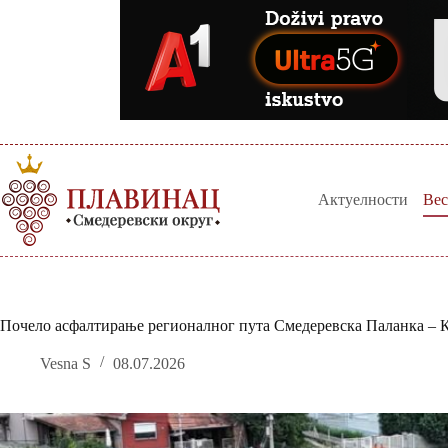
Skip
to
content
Актуелности
Вес
Почело асфалтирање регионалног пута Смедеревска Паланка – 
Vesna S
08.07.2026