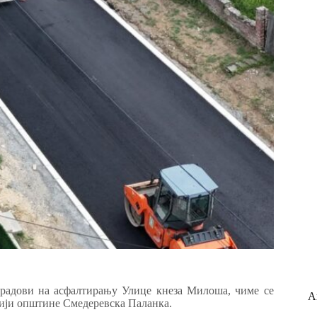
радови на асфалтирању Улице кнеза Милоша, чиме се
А
рији општине Смедеревска Паланка.