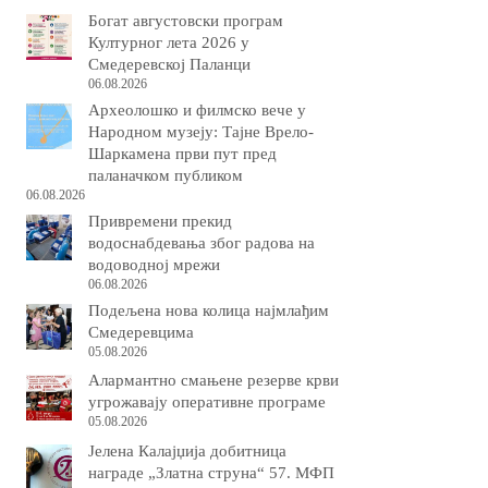
Богат августовски програм
Културног лета 2026 у
Смедеревској Паланци
06.08.2026
Археолошко и филмско вече у
Народном музеју: Тајне Врело-
Шаркамена први пут пред
паланачком публиком
06.08.2026
Привремени прекид
водоснабдевања због радова на
водоводној мрежи
06.08.2026
Подељена нова колица најмлађим
Смедеревцима
05.08.2026
Алармантно смањене резерве крви
угрожавају оперативне програме
05.08.2026
Јелена Калајџија добитница
награде „Златна струна“ 57. МФП