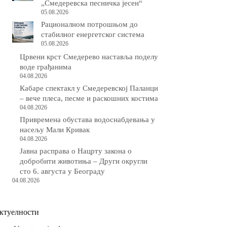
„Смедеревска песничка јесен“
05.08.2026
Рационалном потрошњом до
стабилног енергетског система
05.08.2026
Црвени крст Смедерево наставља поделу
воде грађанима
04.08.2026
Кабаре спектакл у Смедеревској Паланци
– вече плеса, песме и раскошних костима
04.08.2026
Привремена обустава водоснабдевања у
насељу Мали Кривак
04.08.2026
Јавна расправа о Нацрту закона о
добробити животиња – Други округли
сто 6. августа у Београду
04.08.2026
ктуелности