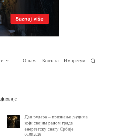
ти
О нама
Контакт
Импресум
ајновије
Дан рудара – признање људима
који својим радом граде
енергетску снагу Србије
06.08.2026