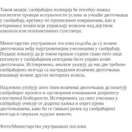
Током акције, саобраћајна полиција ће посебну пажњу
посветити провери испуњености услова за учешће двоточкаша
у саобраћају, кретању по прописаним површинама, као и
откривању возача који управљају возилом под дејством
алкохола или психоактивних супстанци.
Министарство унутрашњих послова подсећа да су возачи
двоточкаша међу најугроженијим учесницима у саобраћају.
Подаци показују да је током прошле године свако пето лице
погинуло у саобраћајним незгодама било управо возач
двоточкаша. Истовремено, анализе указују да чак две трећине
саобраћајних незгода са настрадалим возачима двоточкаша
изазивају возачи других моторних возила.
Надлежни упућују апел свим возачима двоточкаша да поштују
саобраћајне прописе и одговорним понашањем допринесу
сопственој безбедности. Истовремено, од свих учесника у
саобраћају очекује се додатна пажња и опрез према
двоточкашима, како би се смањио ризик од саобраћајних
незгода и сачували људски животи.
Фото/Министарство унутрашњих послова