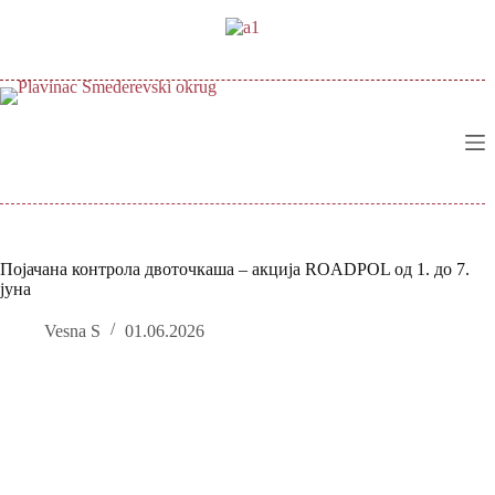
Skip
to
content
Појачана контрола двоточкаша – акција ROADPOL од 1. до 7.
јуна
Vesna S
01.06.2026