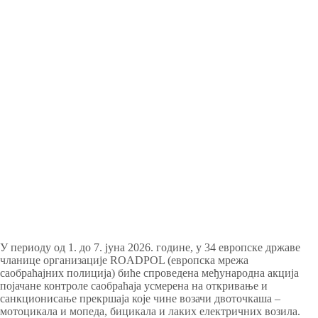
У периоду од 1. до 7. јуна 2026. године, у 34 европске државе
чланице организације ROADPOL (европска мрежа
саобраћајних полиција) биће спроведена међународна акција
појачане контроле саобраћаја усмерена на откривање и
санкционисање прекршаја које чине возачи двоточкаша –
мотоцикала и мопеда, бицикала и лаких електричних возила.