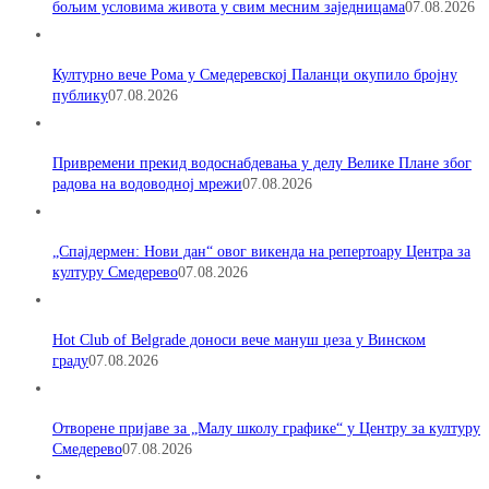
бољим условима живота у свим месним заједницама
07.08.2026
Културно вече Рома у Смедеревској Паланци окупило бројну
публику
07.08.2026
Привремени прекид водоснабдевања у делу Велике Плане због
радова на водоводној мрежи
07.08.2026
„Спајдермен: Нови дан“ овог викенда на репертоару Центра за
културу Смедерево
07.08.2026
Hot Club of Belgrade доноси вече мануш џеза у Винском
граду
07.08.2026
Отворене пријаве за „Малу школу графике“ у Центру за културу
Смедерево
07.08.2026