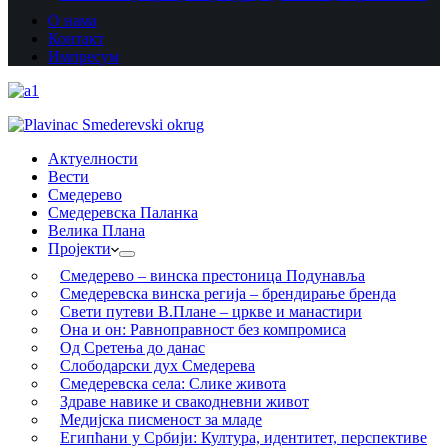
О нама
Контакт
Импресум
Актуелности
Вести
Смедерево
Смедеревска Паланка
Велика Плана
Пројекти
Смедерево – винска престоница Подунавља
Смедеревска винска регија – брендирање бренда
Свети путеви В.Плане – цркве и манастири
Она и он: Равноправност без компромиса
Од Сретења до данас
Слободарски дух Смедерева
Смедеревска села: Слике живота
Здраве навике и свакодневни живот
Медијска писменост за младе
Египћани у Србији: Култура, идентитет, перспективе