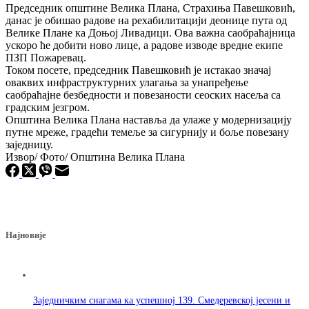
Председник општине Велика Плана, Страхиња Павешковић,
данас је обишао радове на рехабилитацији деонице пута од
Велике Плане ка Доњој Ливадици. Ова важна саобраћајница
ускоро ће добити ново лице, а радове изводе вредне екипе
ПЗП Пожаревац.
Током посете, председник Павешковић је истакао значај
оваквих инфраструктурних улагања за унапређење
саобраћајне безбедности и повезаности сеоских насеља са
градским језгром.
Општина Велика Плана наставља да улаже у модернизацију
путне мреже, градећи темеље за сигурнију и боље повезану
заједницу.
Извор/ Фото/ Општина Велика Плана
Најновије
Заједничким снагама ка успешној 139. Смедеревској јесени и