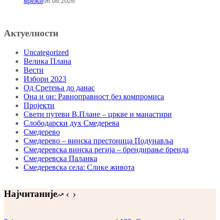
мрежи
06.08.2026
Актуелности
Uncategorized
Велика Плана
Вести
Избори 2023
Од Сретења до данас
Она и он: Равноправност без компромиса
Пројекти
Свети путеви В.Плане – цркве и манастири
Слободарски дух Смедерева
Смедерево
Смедерево – винска престоница Подунавља
Смедеревска винска регија – брендирање бренда
Смедеревска Паланка
Смедеревска села: Слике живота
Најчитаније