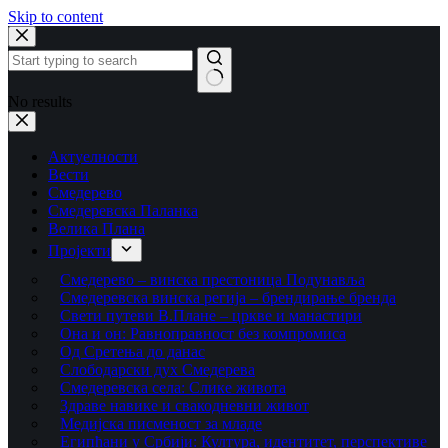
Skip to content
No results
Актуелности
Вести
Смедерево
Смедеревска Паланка
Велика Плана
Пројекти
Смедерево – винска престоница Подунавља
Смедеревска винска регија – брендирање бренда
Свети путеви В.Плане – цркве и манастири
Она и он: Равноправност без компромиса
Од Сретења до данас
Слободарски дух Смедерева
Смедеревска села: Слике живота
Здраве навике и свакодневни живот
Медијска писменост за младе
Египћани у Србији: Култура, идентитет, перспективе