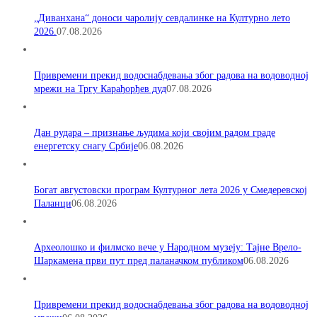
„Диванхана“ доноси чаролију севдалинке на Културно лето
2026.
07.08.2026
Привремени прекид водоснабдевања због радова на водоводној
мрежи на Тргу Карађорђев дуд
07.08.2026
Дан рудара – признање људима који својим радом граде
енергетску снагу Србије
06.08.2026
Богат августовски програм Културног лета 2026 у Смедеревској
Паланци
06.08.2026
Археолошко и филмско вече у Народном музеју: Тајне Врело-
Шаркамена први пут пред паланачком публиком
06.08.2026
Привремени прекид водоснабдевања због радова на водоводној