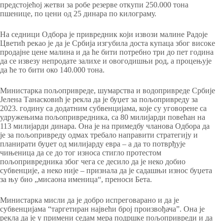
предстојећој жетви за робе резерве откупи 250.000 тона
пшенице, по цени од 25 динара по килограму.
На седници Одбора је привредник који извози малине Радоје
Цветић рекао је да је Србија изгубила доста купаца због високе
продајне цене малина и да ће бити потребно три до пет година
да се извезу непродате залихе и овогодишњи род, а процењује
да ће то бити око 140.000 тона.
Министарка пољопривреде, шумарства и водопривреде Србије
Јелена Танасковић је рекла да је буџет за пољопривреду за
2023. годину са додатним субвенцијама, које су уговорене са
удружењима пољопривредника, са 80 милијарди повећан на
113 милијарди динара. Она је на примедбу чланова Одбора да
је за пољопривреду одмах требало направити стратегију и
планирати буџет од милијарду евра – а да то потврђује
чињеница да се до тог износа стигло протестом
пољопривредника због чега се десило да је неко добио
субвенције, а неко није – признала да је садашњи износ буџета
за њу био „мисаона именица“, преноси Бета.
Министарка мисли да је добро испреговарано и да је
субвенцијама “таргетиран највећи број произвођача”. Она је
рекла да је у примени седам мера подршке пољопривреди и да