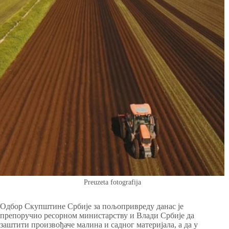
Preuzeta fotografija
Одбор Скупштине Србије за пољопривреду данас је
препоручио ресорном министарству и Влади Србије да
заштити произвођаче малина и садног материјала, а да у