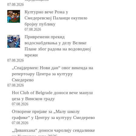
07.08.2026
Културно вече Рома у
Смедеревској Паланци окупило
бројну публику
07.08.2026
Привремени прекид
водоснабдевања у делу Велике
Плане због радова на водоводној
мрежи
07.08.2026
„Спајдермен: Нови дан“ овог викенда на
репертоару Центра за културу
Смедерево
07.08.2026
Hot Club of Belgrade доноси вече мануш
џеза у Винском граду
07.08.2026
Отворене пријаве за „Малу школу
графике“ у Центру за културу Смедерево
07.08.2026
„Диванхана“ доноси чаролију севдалинке