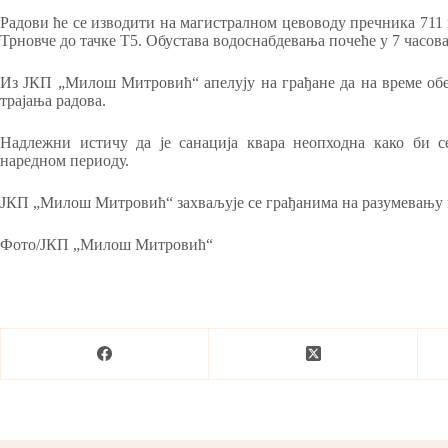
Радови ће се изводити на магистралном цевоводу пречника 711 
Трновче до тачке Т5. Обустава водоснабдевања почеће у 7 часова
Из ЈКП „Милош Митровић“ апелују на грађане да на време обез
трајања радова.
Надлежни истичу да је санација квара неопходна како би с
наредном периоду.
ЈКП „Милош Митровић“ захваљује се грађанима на разумевању 
Фото/ЈКП „Милош Митровић“