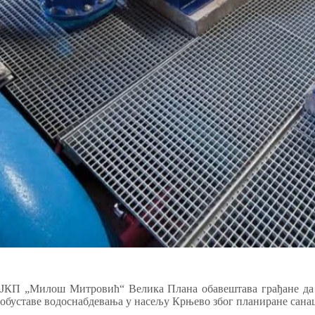
ЈКП „Милош Митровић“ Велика Плана обавештава грађане да ће
обуставе водоснабдевања у насељу Крњево због планиране санац