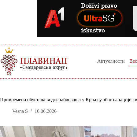
Skip
to
content
Актуелности
Вес
Привремена обустава водоснабдевања у Крњеву због санације к
Vesna S
16.06.2026