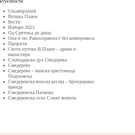
ктуелности
Uncategorized
Велика Плана
Вести
Избори 2023
Од Сретења до данас
Она и он: Равноправност без компромиса
Пројекти
Свети путеви В.Плане – цркве и
манастири
Слободарски дух Смедерева
Смедерево
Смедерево – винска престоница
Подунавља
Смедеревска винска регија – брендирање
бренда
Смедеревска Паланка
Смедеревска села: Слике живота