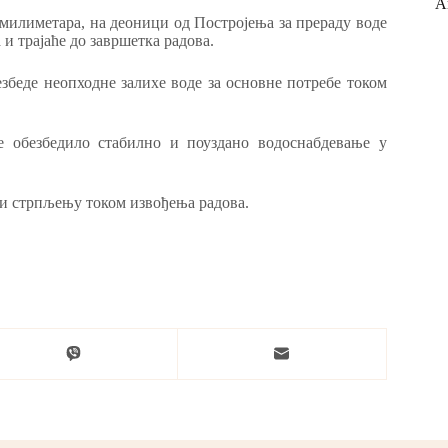
А
милиметара, на деоници од Постројења за прераду воде
 и трајаће до завршетка радова.
беде неопходне залихе воде за основне потребе током
е обезбедило стабилно и поуздано водоснабдевање у
и стрпљењу током извођења радова.