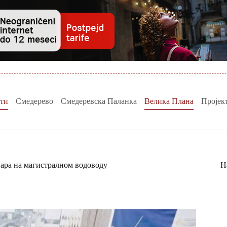
ти
Смедерево
Смедеревска Паланка
Велика Плана
Пројек
вара на магистралном водоводу
Н