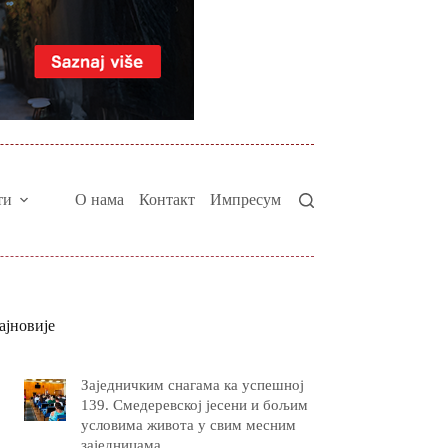
ти
О нама
Контакт
Импресум
ајновије
Заједничким снагама ка успешној
139. Смедеревској јесени и бољим
условима живота у свим месним
заједницама