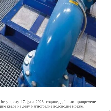
 у среду, 17. јуна 2026. године, доћи до привремене
ије квара на делу магистралне водоводне мреже.