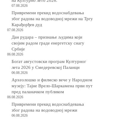
на Културно лето 2026.
07.08.2026
Привремени прекид водоснабдевања
због радова на водоводној мрежи на Тргу
Карађорђев дуд
07.08.2026
Дан рудара – признање људима који
својим радом граде енергетску снагу
Србије
06.08.2026
Богат августовски програм Културног
лета 2026 у Смедеревској Паланци
06.08.2026
Археолошко и филмско вече у Народном
музеју: Тајне Врело-Шаркамена први пут
пред паланачком публиком
06.08.2026
Привремени прекид водоснабдевања
због радова на водоводној мрежи
06.08.2026