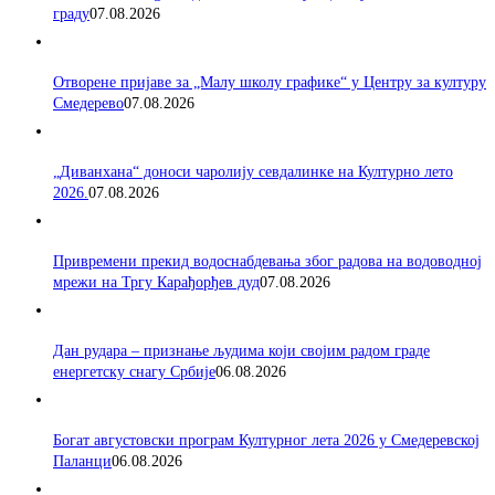
граду
07.08.2026
Отворене пријаве за „Малу школу графике“ у Центру за културу
Смедерево
07.08.2026
„Диванхана“ доноси чаролију севдалинке на Културно лето
2026.
07.08.2026
Привремени прекид водоснабдевања због радова на водоводној
мрежи на Тргу Карађорђев дуд
07.08.2026
Дан рудара – признање људима који својим радом граде
енергетску снагу Србије
06.08.2026
Богат августовски програм Културног лета 2026 у Смедеревској
Паланци
06.08.2026