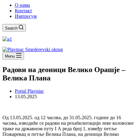
О нама
Контакт
Импресум
Search
Menu
Радови на деоници Велико Орашје –
Велика Плана
Portal Plavniac
13.05.2025
Од 13.05.2025. од 12 часова, до 31.05.2025. године до 16
часова, изводиће се радови на рехабилитацији леве коловозне
траке на државном путу I А реда број 1, између петље
Пожаревац и петље Велика Плана, на деоници Велико