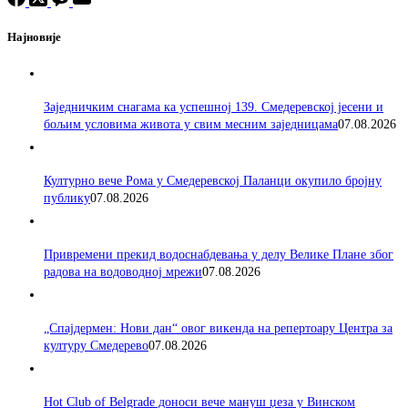
Најновије
Заједничким снагама ка успешној 139. Смедеревској јесени и
бољим условима живота у свим месним заједницама
07.08.2026
Културно вече Рома у Смедеревској Паланци окупило бројну
публику
07.08.2026
Привремени прекид водоснабдевања у делу Велике Плане због
радова на водоводној мрежи
07.08.2026
„Спајдермен: Нови дан“ овог викенда на репертоару Центра за
културу Смедерево
07.08.2026
Hot Club of Belgrade доноси вече мануш џеза у Винском