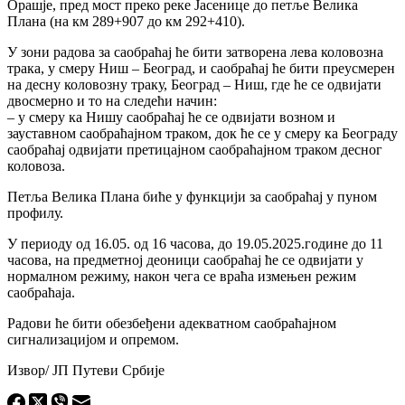
Орашје, пред мост преко реке Јасенице до петље Велика
Плана (на км 289+907 до км 292+410).
У зони радова за саобраћај ће бити затворена лева коловозна
трака, у смеру Ниш – Београд, и саобраћај ће бити преусмерен
на десну коловозну траку, Београд – Ниш, где ће се одвијати
двосмерно и то на следећи начин:
– у смеру ка Нишу саобраћај ће се одвијати возном и
зауставном саобраћајном траком, док ће се у смеру ка Београду
саобраћај одвијати претицајном саобраћајном траком десног
коловоза.
Петља Велика Плана биће у функцији за саобраћај у пуном
профилу.
У периоду од 16.05. од 16 часова, до 19.05.2025.године до 11
часова, на предметној деоници саобраћај ће се одвијати у
нормалном режиму, након чега се враћа измењен режим
саобраћаја.
Радови ће бити обезбеђени адекватном саобраћајном
сигнализацијом и опремом.
Извор/ ЈП Путеви Србије