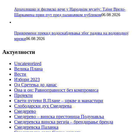
Археолошко и филмско вече у Народном музеју: Тајне Врело-
Шаркамена први пут пред паланачком публиком
06.08.2026
Привремени прекид водоснабдевања због радова на водоводној
мрежи
06.08.2026
Актуелности
Uncategorized
Велика Плана
Вести
Избори 2023
Од Сретења до данас
Она и он: Равноправност без компромиса
Пројекти
Свети путеви В.Плане – цркве и манастири
Слободарски дух Смедерева
Смедерево
Смедерево – винска престоница Подунавља
Смедеревска винска регија – брендирање бренда
Смедеревска Паланка