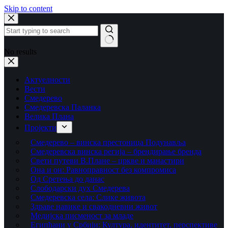
Skip to content
No results
Актуелности
Вести
Смедерево
Смедеревска Паланка
Велика Плана
Пројекти
Смедерево – винска престоница Подунавља
Смедеревска винска регија – брендирање бренда
Свети путеви В.Плане – цркве и манастири
Она и он: Равноправност без компромиса
Од Сретења до данас
Слободарски дух Смедерева
Смедеревска села: Слике живота
Здраве навике и свакодневни живот
Медијска писменост за младе
Египћани у Србији: Култура, идентитет, перспективе