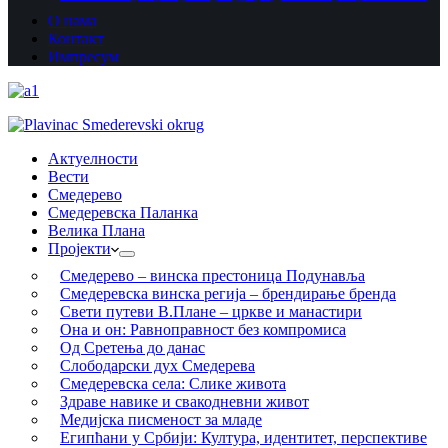
О нама
Контакт
Импресум
Актуелности
Вести
Смедерево
Смедеревска Паланка
Велика Плана
Пројекти
Смедерево – винска престоница Подунавља
Смедеревска винска регија – брендирање бренда
Свети путеви В.Плане – цркве и манастири
Она и он: Равноправност без компромиса
Од Сретења до данас
Слободарски дух Смедерева
Смедеревска села: Слике живота
Здраве навике и свакодневни живот
Медијска писменост за младе
Египћани у Србији: Култура, идентитет, перспективе