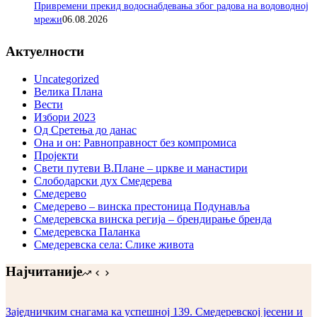
Привремени прекид водоснабдевања због радова на водоводној
мрежи
06.08.2026
Актуелности
Uncategorized
Велика Плана
Вести
Избори 2023
Од Сретења до данас
Она и он: Равноправност без компромиса
Пројекти
Свети путеви В.Плане – цркве и манастири
Слободарски дух Смедерева
Смедерево
Смедерево – винска престоница Подунавља
Смедеревска винска регија – брендирање бренда
Смедеревска Паланка
Смедеревска села: Слике живота
Најчитаније
Заједничким снагама ка успешној 139. Смедеревској јесени и