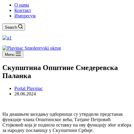
О нама
Контакт
Импресум
Search
Menu
Скупштина Општине Смедеревска
Паланка
Portal Plavniac
28.06.2024
На днашњем заседању одборници су утврдили предстанак
функције члана Општинског већа, Татјане Петровић
Стојковић која је поднела оставку на ову функцију због избора
за народну посланицу у Скупштини Србије.