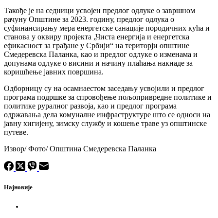
Такође је на седници усвојен предлог одлуке о завршном
рачуну Општине за 2023. годину, предлог одлука о
суфинансирању мера енергетске санације породичних кућа и
станова у оквиру пројекта „Чиста енергија и енергетска
ефикасност за грађане у Србији“ на територји општине
Смедеревска Паланка, као и предлог одлуке о изменама и
допунама одлуке о висини и начину плаћања накнаде за
коришћење јавних површина.
Одборницу су на осамнаестом заседању усвојили и предлог
програма подршке за спровођење пољопривредне политике и
политике руралног развоја, као и предлог програма
одржавања дела комуналне инфраструктуре што се односи на
јавну хигијену, зимску службу и кошење траве уз општинске
путеве.
Извор/ Фото/ Општина Смедеревска Паланка
Најновије