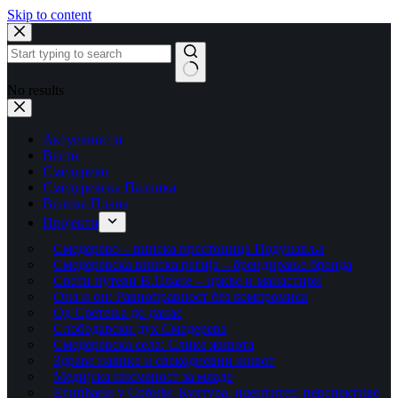
Skip to content
No results
Актуелности
Вести
Смедерево
Смедеревска Паланка
Велика Плана
Пројекти
Смедерево – винска престоница Подунавља
Смедеревска винска регија – брендирање бренда
Свети путеви В.Плане – цркве и манастири
Она и он: Равноправност без компромиса
Од Сретења до данас
Слободарски дух Смедерева
Смедеревска села: Слике живота
Здраве навике и свакодневни живот
Медијска писменост за младе
Египћани у Србији: Култура, идентитет, перспективе