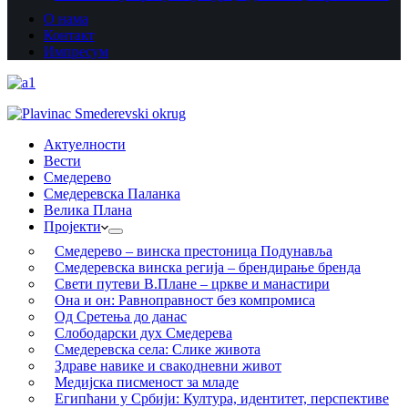
О нама
Контакт
Импресум
Актуелности
Вести
Смедерево
Смедеревска Паланка
Велика Плана
Пројекти
Смедерево – винска престоница Подунавља
Смедеревска винска регија – брендирање бренда
Свети путеви В.Плане – цркве и манастири
Она и он: Равноправност без компромиса
Од Сретења до данас
Слободарски дух Смедерева
Смедеревска села: Слике живота
Здраве навике и свакодневни живот
Медијска писменост за младе
Египћани у Србији: Култура, идентитет, перспективе