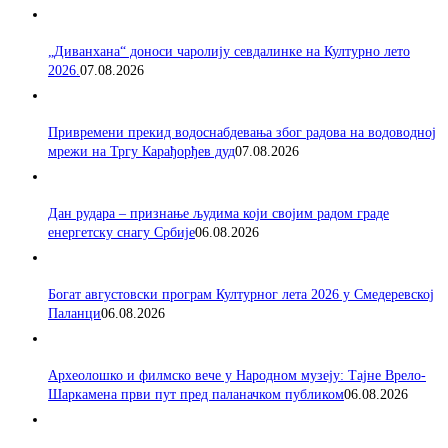
„Диванхана“ доноси чаролију севдалинке на Културно лето
2026.
07.08.2026
Привремени прекид водоснабдевања због радова на водоводној
мрежи на Тргу Карађорђев дуд
07.08.2026
Дан рудара – признање људима који својим радом граде
енергетску снагу Србије
06.08.2026
Богат августовски програм Културног лета 2026 у Смедеревској
Паланци
06.08.2026
Археолошко и филмско вече у Народном музеју: Тајне Врело-
Шаркамена први пут пред паланачком публиком
06.08.2026