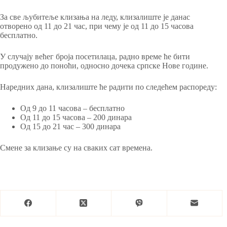
За све љубитеље клизања на леду, клизалиште је данас
отворено од 11 до 21 час, при чему је од 11 до 15 часова
бесплатно.
У случају већег броја посетилаца, радно време ће бити
продужено до поноћи, односно дочека српске Нове године.
Наредних дана, клизалиште ће радити по следећем распореду:
Од 9 до 11 часова – бесплатно
Од 11 до 15 часова – 200 динара
Од 15 до 21 час – 300 динара
Смене за клизање су на сваких сат времена.