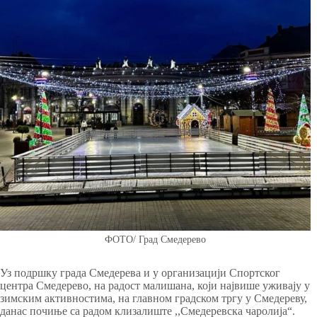
ФОТО/ Град Смедерево
Уз подршку града Смедерева и у организацији Спортског
центра Смедерево, на радост малишана, који највише уживају у
зимским активностима, на главном градском тргу у Смедереву,
данас почиње са радом клизалиште ,,Смедеревска чаролија“.