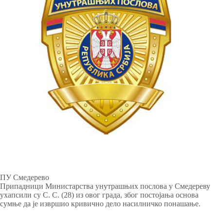
ПУ Смедерево
Припадници Министарства унутрашњих послова у Смедереву
ухапсили су С. С. (28) из овог града, због постојања основа
сумње да је извршио кривично дело насилничко понашање.