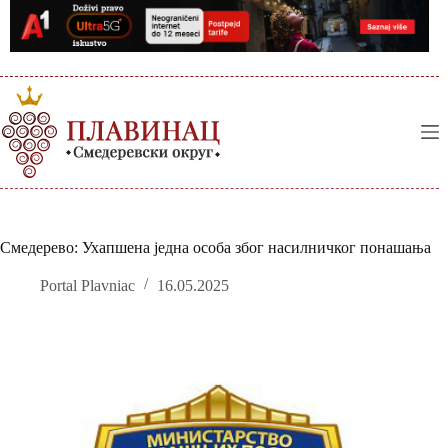
Skip
to
content
Смедерево: Ухапшена једна особа због насилничког понашања
Portal Plavniac
16.05.2025