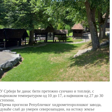
У Србији ће данас бити претежно сунчано и топлије, с
најнижом температуром од 10 до 17, а највишом од 27 до 30
степени.
Према прогнози Републичког хидрометеоролошког завода,
дуваће слаб до умерен северозападни, на истоку земље