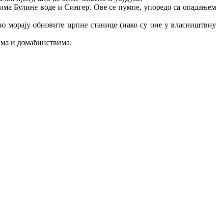
има Булине воде и Сингер. Ове се пумпе, упоредо са опадањем
но морају обновите црпне станице (иако су оне у власништвну
има и домаћинствима.