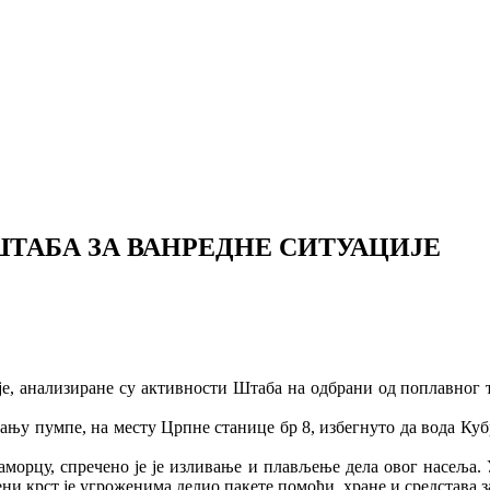
ТАБА ЗА ВАНРЕДНЕ СИТУАЦИЈЕ
 анализиране су активности Штаба на одбрани од поплавног тала
ању пумпе, на месту Црпне станице бр 8, избегнуто да вода Куб
раморцу, спречено је је изливање и плављење дела овог насеља.
и крст је угроженима делио пакете помоћи, хране и средстава за