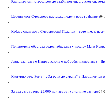
Рационалном потрошњом до стабилног енергетског система
Црвени крст Смедерево наставља поделу воде грађанима
04
Кабаре спектакл у Смедеревској Паланци – вече плеса, пес
Привремена обустава водоснабдевања у насељу Мали Крив
Јавна расправа о Нацрту закона о добробити животиња – Дру
Културно вече Рома – „Од речи до екрана“ у Народном муз
За два сата готово 23.000 пријава за туристичке ваучере
04.