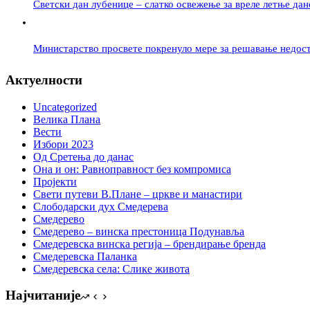
Светски дан лубенице – слатко освежење за вреле летње дан
Министарство просвете покренуло мере за решавање недост
Актуелности
Uncategorized
Велика Плана
Вести
Избори 2023
Од Сретења до данас
Она и он: Равноправност без компромиса
Пројекти
Свети путеви В.Плане – цркве и манастири
Слободарски дух Смедерева
Смедерево
Смедерево – винска престоница Подунавља
Смедеревска винска регија – брендирање бренда
Смедеревска Паланка
Смедеревска села: Слике живота
Најчитаније