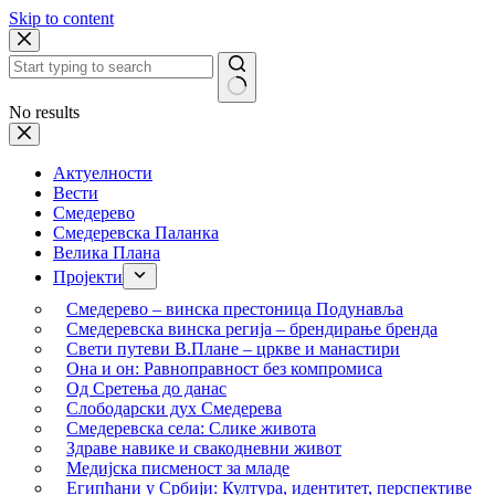
Skip to content
No results
Актуелности
Вести
Смедерево
Смедеревска Паланка
Велика Плана
Пројекти
Смедерево – винска престоница Подунавља
Смедеревска винска регија – брендирање бренда
Свети путеви В.Плане – цркве и манастири
Она и он: Равноправност без компромиса
Од Сретења до данас
Слободарски дух Смедерева
Смедеревска села: Слике живота
Здраве навике и свакодневни живот
Медијска писменост за младе
Египћани у Србији: Култура, идентитет, перспективе