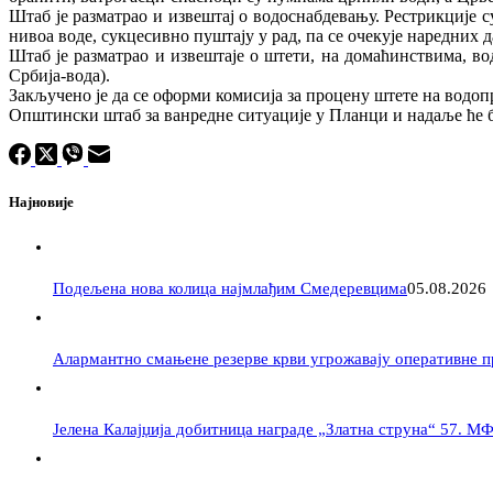
Штаб је разматрао и извештај о водоснабдевању. Рестрикције
нивоа воде, сукцесивно пуштају у рад, па се очекује наредних
Штаб је разматрао и извештаје о штети, на домаћинствима, в
Србија-вода).
Закључено је да се оформи комисија за процену штете на вод
Општински штаб за ванредне ситуације у Планци и надаље ће б
Најновије
Подељена нова колица најмлађим Смедеревцима
05.08.2026
Алармантно смањене резерве крви угрожавају оперативне 
Јелена Калајџија добитница награде „Златна струна“ 57. М