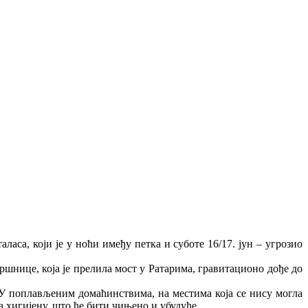
са, који је у ноћи имеђу петка и суботе 16/17. јун – угрозио
ршнице, која је прелила мост у Ратарима, гравитационо дође до
 У поплављеним домаћинствима, на местима која се нису могла
 хигијену, што ће бити чињено и убудуће.