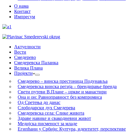
О нама
Контакт
Импресум
Актуелности
Вести
Смедерево
Смедеревска Паланка
Велика Плана
Пројекти
Смедерево – винска престоница Подунавља
Смедеревска винска регија – брендирање бренда
Свети путеви В.Плане – цркве и манастири
Она и он: Равноправност без компромиса
Од Сретења до данас
Слободарски дух Смедерева
Смедеревска села: Слике живота
Здраве навике и свакодневни живот
Медијска писменост за младе
Египћани у Србији: Култура, идентитет, перспективе