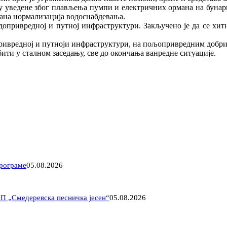
 су уведене због плављења пумпи и електричних ормана на бунар
 дана нормализација водоснабдевања.
одопривредној и путној инфраструктури. Закључено је да се хит
опривредној и путноји инфраструктури, на пољопривредним добр
ити у сталном заседању, све до окончања ванредне ситуације.
програме
05.08.2026
ФП „Смедеревска песничка јесен“
05.08.2026