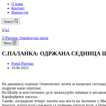
О нама
Контакт
Импресум
Search
Menu
С.ПАЛАНКА: ОДРЖАНА СЕДНИЦА Ш
Portal Plavniac
19.06.2023
На данашњој седници Општинског штаба за ванредне ситуације,
подручје наше општине.
На Штабу је констатовано да је захваљујући набавци и ангажов
Карађорђевог насеља.
Такође, изградњом зечијег насипа код моста на Јасеници у М
бранити, ватрогасци-спасиоци су пумпама црпили води, а Црвен