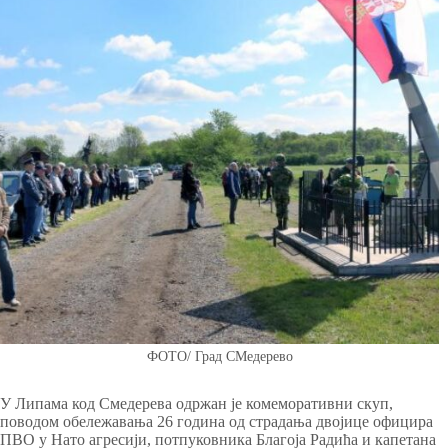
ФОТО/ Град СМедерево
У Липама код Смедерева одржан је комеморативни скуп,
поводом обележавања 26 година од страдања двојице официра
ПВО у Нато агресији, потпуковника Благоја Радића и капетана