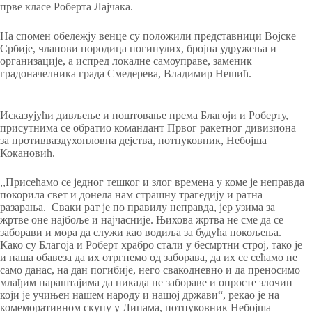
прве класе Роберта Лајчака.
На спомен обележју венце су положили представници Војске
Србије, чланови породица погинулих, бројна удружења и
организације, а испред локалне самоуправе, заменик
градоначелника града Смедерева, Владимир Нешић.
Исказујући дивљење и поштовање према Благоји и Роберту,
присутнима се обратио командант Првог ракетног дивизиона
за противваздухопловна дејства, потпуковник, Небојша
Кокановић.
,,Присећамо се једног тешког и злог времена у коме је неправда
покорила свет и донела нам страшну трагедију и ратна
разарања. Сваки рат је по правилу неправда, јер узима за
жртве оне најбоље и најчасније. Њихова жртва не сме да се
заборави и мора да служи као водиља за будућа покољења.
Како су Благоја и Роберт храбро стали у бесмртни строј, тако је
и наша обавеза да их отргнемо од заборава, да их се сећамо не
само данас, на дан погибије, него свакодневно и да преносимо
млађим нараштајима да никада не забораве и опросте злочин
који је учињен нашем народу и нашој држави“, рекао је на
комеморативном скупу у Липама, потпуковник Небојша