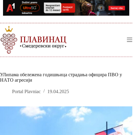
Skip
to
content
УЛипама обележена годишњица страдања официра ПВО у
НАТО агресији
Portal Plavniac
19.04.2025