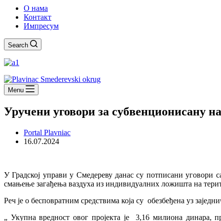
О нама
Контакт
Импресум
Search
Menu
Уручени уговори за субвенционисану н
Portal Plavniac
16.07.2024
У Градској управи у Смедереву данас су потписани уговори с
смањење загађења ваздуха из индивидуалних ложишта на терит
Реч је о бесповратним средствима која су обезбеђена уз заје
„ Укупна вредност овог пројекта је 3,16 милиона динара, п