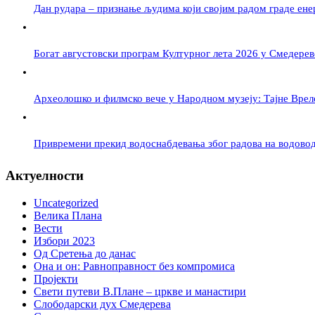
Дан рудара – признање људима који својим радом граде ене
Богат августовски програм Културног лета 2026 у Смедерев
Археолошко и филмско вече у Народном музеју: Тајне Вре
Привремени прекид водоснабдевања због радова на водово
Актуелности
Uncategorized
Велика Плана
Вести
Избори 2023
Од Сретења до данас
Она и он: Равноправност без компромиса
Пројекти
Свети путеви В.Плане – цркве и манастири
Слободарски дух Смедерева