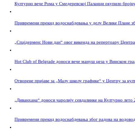
Културно вече Рома у Смедеревској Паланци окупило бројн
Привремени прекид водоснабдевања у делу Велике Плане зб
„Спајдермен: Нови дан“ овог викенда на репертоару Центра
Hot Club of Belgrade доноси вече мануш џеза у Винском гра
Отворене пријаве за „Малу школу графике“ у Центру за ку
„Диванхана“ доноси чаролију севдалинке на Културно лето 
Привремени прекид водоснабдевања због радова на водовод