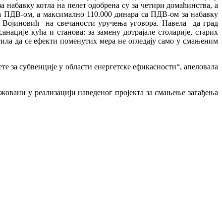
а набавку котла на пелет одобрена су за четири домаћинства, а
са ПДВ-ом, а максимално 110.000 динара са ПДВ-ом за набавку
на Војиновић на свечаности уручења уговора. Навела да град
анације кућа и станова: за замену дотрајале столарије, старих
ила да се ефекти поменутих мера не огледају само у смањеним
ете за субвенције у области енергетске ефикасности“, апеловала
гажовани у реализацији наведеног пројекта за смањење загађења