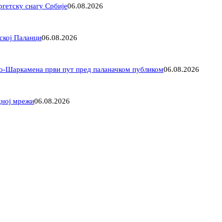
ргетску снагу Србије
06.08.2026
ској Паланци
06.08.2026
ло-Шаркамена први пут пред паланачком публиком
06.08.2026
дној мрежи
06.08.2026