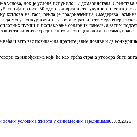
ења услова, док је услове испунило 17 домаћинстава. Средстава з
. Субвенција износи 50 одсто од вредности укупне инвестиције 
вку котлова на гас“, рекла је градоначеница Смедерева Јасми
е да могу конкурисати и за остале различите мере енергетске с
 топлотних пумпи и постављање соларних панела, а затим подсет
 заштити животне средине што и јесте циљ локалне самоуправе.
ве већа и зато вас позивам да пратите јавне позиве и да конкуриш
говори са извођачима који ће као трећа страна уговора бити ан
 и бољим условима живота у свим месним заједницама
07.08.2026