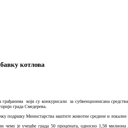
абавку котлова
а грађанима који су конкурисали за субвенционисана средства з
орији града Смедерева.
дничку подршку Министарства заштите животне средине и локалне
ри чему је учешће града 50 процената, односно 1,58 милиона д