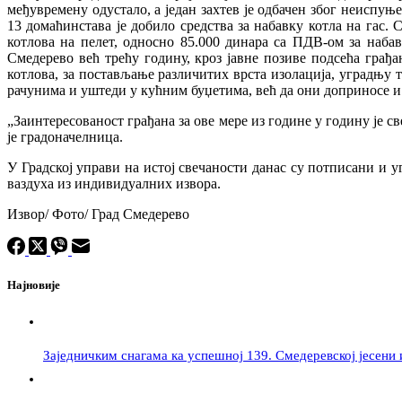
међувремену одустало, а један захтев је одбачен због неиспуњ
13 домаћинстава је добило средства за набавку котла на гас
котлова на пелет, односно 85.000 динара са ПДВ-ом за наба
Смедерево већ трећу годину, кроз јавне позиве подсећа грађан
котлова, за постављање различитих врста изолација, уградњу
рачунима и уштеди у кућним буџетима, већ да они доприносе и
„Заинтересованост грађана за ове мере из године у годину је с
је градоначелница.
У Градској управи на истој свечаности данас су потписани и у
ваздуха из индивидуалних извора.
Извор/ Фото/ Град Смедерево
Најновије
Заједничким снагама ка успешној 139. Смедеревској јесени