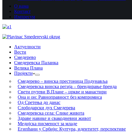
О нама
Контакт
Импресум
Актуелности
Вести
Смедерево
Смедеревска Паланка
Велика Плана
Пројекти
Смедерево – винска престоница Подунавља
Смедеревска винска регија – брендирање бренда
Свети путеви В.Плане – цркве и манастири
Она и он: Равноправност без компромиса
Од Сретења до данас
Слободарски дух Смедерева
Смедеревска села: Слике живота
Здраве навике и свакодневни живот
Медијска писменост за младе
Египћани у Србији: Култура, идентитет, перспективе