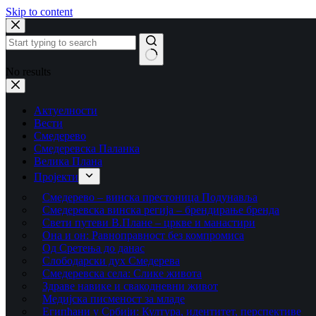
Skip to content
No results
Актуелности
Вести
Смедерево
Смедеревска Паланка
Велика Плана
Пројекти
Смедерево – винска престоница Подунавља
Смедеревска винска регија – брендирање бренда
Свети путеви В.Плане – цркве и манастири
Она и он: Равноправност без компромиса
Од Сретења до данас
Слободарски дух Смедерева
Смедеревска села: Слике живота
Здраве навике и свакодневни живот
Медијска писменост за младе
Египћани у Србији: Култура, идентитет, перспективе