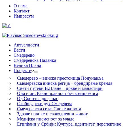
О нама
Контакт
Импресум
Актуелности
Вести
Смедерево
Смедеревска Паланка
Велика Плана
Пројекти
Смедерево – винска престоница Подунавља
Смедеревска винска регија – брендирање бренда
Свети путеви В.Плане – цркве и манастири
Она и он: Равноправност без компромиса
Од Сретења до данас
Слободарски дух Смедерева
Смедеревска села: Слике живота
Здраве навике и свакодневни живот
Медијска писменост за младе
Египћани у Србији: Култура, идентитет, перспективе