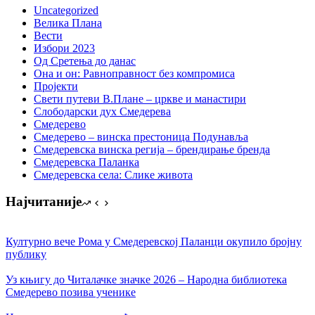
Uncategorized
Велика Плана
Вести
Избори 2023
Од Сретења до данас
Она и он: Равноправност без компромиса
Пројекти
Свети путеви В.Плане – цркве и манастири
Слободарски дух Смедерева
Смедерево
Смедерево – винска престоница Подунавља
Смедеревска винска регија – брендирање бренда
Смедеревска Паланка
Смедеревска села: Слике живота
Најчитаније
Културно вече Рома у Смедеревској Паланци окупило бројну
публику
Уз књигу до Читалачке значке 2026 – Народна библиотека
Смедерево позива ученике