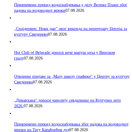
Привремени прекид водоснабдевања у делу Велике Плане због
радова на водоводној мрежи
07.08.2026
„Спајдермен: Нови дан“ овог викенда на репертоару Центра за
културу Смедерево
07.08.2026
Hot Club of Belgrade доноси вече мануш џеза у Винском
граду
07.08.2026
Отворене пријаве за „Малу школу графике“ у Центру за културу
Смедерево
07.08.2026
„Диванхана“ доноси чаролију севдалинке на Културно лето
2026.
07.08.2026
Привремени прекид водоснабдевања због радова на водоводној
мрежи на Тргу Карађорђев дуд
07.08.2026