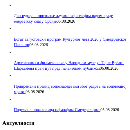
Дан рудара – признање људима који својим радом граде
енергетску снагу Србије
06.08.2026
Богат августовски програм Културног лета 2026 у Смедеревској
Паланци
06.08.2026
Археолошко и филмско вече у Народном музеју: Тајне Врело-
Шаркамена први пут пред паланачком публиком
06.08.2026
Привремени прекид водоснабдевања због радова на водоводној
мрежи
06.08.2026
Подељена нова колица најмлађим Смедеревцима
05.08.2026
Актуелности