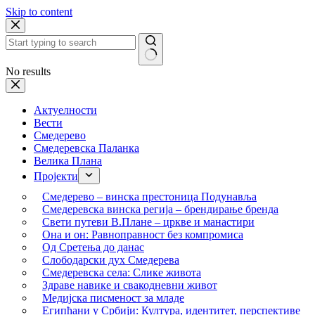
Skip to content
No results
Актуелности
Вести
Смедерево
Смедеревска Паланка
Велика Плана
Пројекти
Смедерево – винска престоница Подунавља
Смедеревска винска регија – брендирање бренда
Свети путеви В.Плане – цркве и манастири
Она и он: Равноправност без компромиса
Од Сретења до данас
Слободарски дух Смедерева
Смедеревска села: Слике живота
Здраве навике и свакодневни живот
Медијска писменост за младе
Египћани у Србији: Култура, идентитет, перспективе