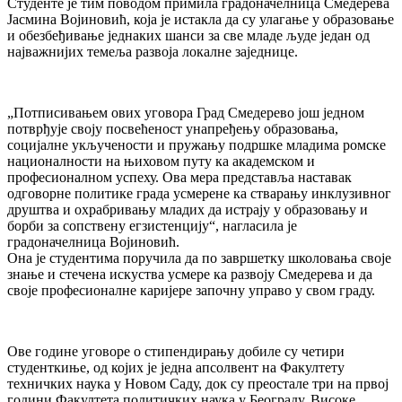
Студенте је тим поводом примила градоначелница Смедерева
Јасмина Војиновић, која је истакла да су улагање у образовање
и обезбеђивање једнаких шанси за све младе људе један од
најважнијих темеља развоја локалне заједнице.
„Потписивањем ових уговора Град Смедерево још једном
потврђује своју посвећеност унапређењу образовања,
социјалне укључености и пружању подршке младима ромске
националности на њиховом путу ка академском и
професионалном успеху. Ова мера представља наставак
одговорне политике града усмерене ка стварању инклузивног
друштва и охрабривању младих да истрају у образовању и
борби за сопствену егзистенцију“, нагласила је
градоначелница Војиновић.
Она је студентима поручила да по завршетку школовања своје
знање и стечена искуства усмере ка развоју Смедерева и да
своје професионалне каријере започну управо у свом граду.
Ове године уговоре о стипендирању добиле су четири
студенткиње, од којих је једна апсолвент на Факултету
техничких наука у Новом Саду, док су преостале три на првој
години Факултета политичких наука у Београду, Високе