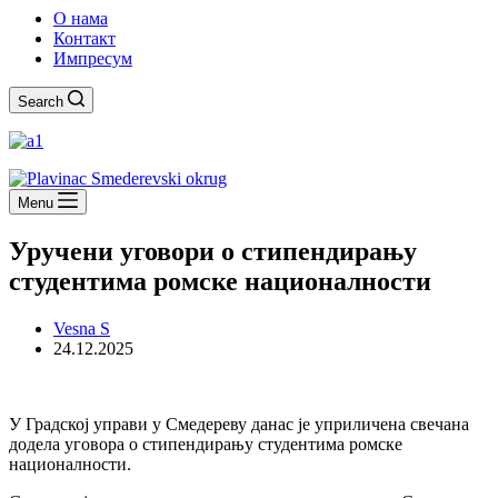
О нама
Контакт
Импресум
Search
Menu
Уручени уговори о стипендирању
студентима ромске националности
Vesna S
24.12.2025
У Градској управи у Смедереву данас је уприличена свечана
додела уговора о стипендирању студентима ромске
националности.