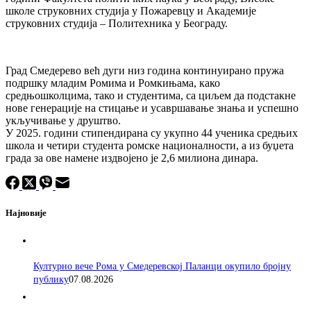
школе струковних студија у Пожаревцу и Академије
струковних студија – Политехника у Београду.
Град Смедерево већ дуги низ година континуирано пружа
подршку младим Ромима и Ромкињама, како
средњошколцима, тако и студентима, са циљем да подстакне
нове генерације на стицање и усавршавање знања и успешно
укључивање у друштво.
У 2025. години стипендирана су укупно 44 ученика средњих
школа и четири студента ромске националности, а из буџета
града за ове намене издвојено је 2,6 милиона динара.
Најновије
Културно вече Рома у Смедеревској Паланци окупило бројну
публику
07.08.2026