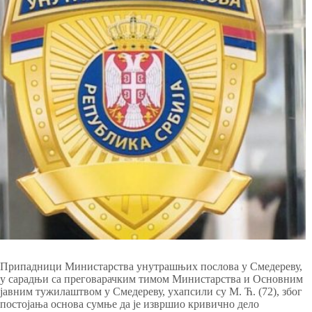
Припадници Министарства унутрашњих послова у Смедереву,
у сарадњи са преговарачким тимом Министарства и Основним
јавним тужилаштвом у Смедереву, ухапсили су М. Ћ. (72), због
постојања основа сумње да је извршио кривично дело