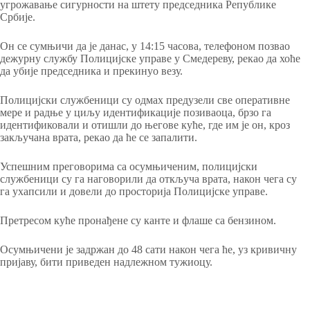
угрожавање сигурности на штету председника Републике
Србије.
Он се сумњичи да је данас, у 14:15 часова, телефоном позвао
дежурну службу Полицијске управе у Смедереву, рекао да хоће
да убије председника и прекинуо везу.
Полицијски службеници су одмах предузели све оперативне
мере и радње у циљу идентификације позиваоца, брзо га
идентификовали и отишли до његове куће, где им је он, кроз
закључана врата, рекао да ће се запалити.
Успешним преговорима са осумњиченим, полицијски
службеници су га наговорили да откључа врата, након чега су
га ухапсили и довели до просторија Полицијске управе.
Претресом куће пронађене су канте и флаше са бензином.
Осумњичени је задржан до 48 сати након чега ће, уз кривичну
пријаву, бити приведен надлежном тужиоцу.