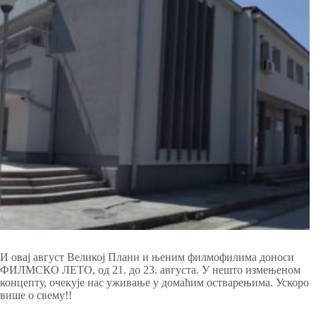
И овај август Великој Плани и њеним филмофилима доноси
ФИЛМСКО ЛЕТО, од 21. до 23. августа. У нешто измењеном
концепту, очекује нас уживање у домаћим остварењима. Ускоро
више о свему!!