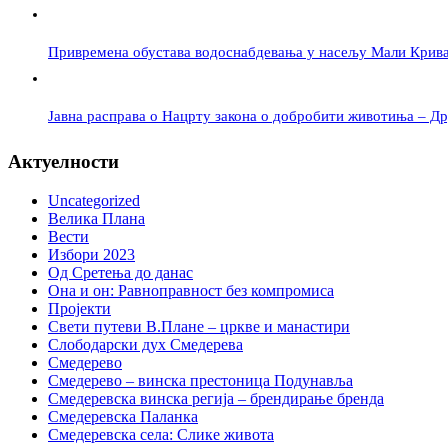
Привремена обустава водоснабдевања у насељу Мали Крив
Јавна расправа о Нацрту закона о добробити животиња – Дру
Актуелности
Uncategorized
Велика Плана
Вести
Избори 2023
Од Сретења до данас
Она и он: Равноправност без компромиса
Пројекти
Свети путеви В.Плане – цркве и манастири
Слободарски дух Смедерева
Смедерево
Смедерево – винска престоница Подунавља
Смедеревска винска регија – брендирање бренда
Смедеревска Паланка
Смедеревска села: Слике живота