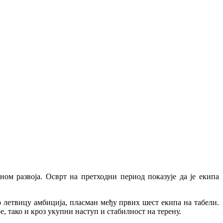
ом развоја. Осврт на претходни период показује да је екипа
о летвицу амбиција, пласман међу првих шест екипа на табели.
е, тако и кроз укупни наступ и стабилност на терену.