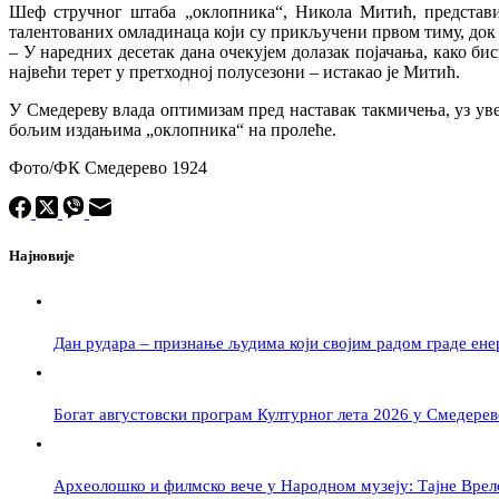
Шеф стручног штаба „оклопника“, Никола Митић, представи
талентованих омладинаца који су прикључени првом тиму, док се
– У наредних десетак дана очекујем долазак појачања, како би
највећи терет у претходној полусезони – истакао је Митић.
У Смедереву влада оптимизам пред наставак такмичења, уз ув
бољим издањима „оклопника“ на пролеће.
Фото/ФК Смедерево 1924
Најновије
Дан рудара – признање људима који својим радом граде ене
Богат августовски програм Културног лета 2026 у Смедерев
Археолошко и филмско вече у Народном музеју: Тајне Вре