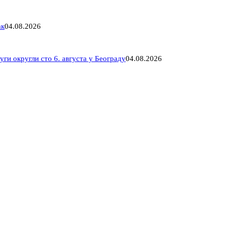
ак
04.08.2026
ги округли сто 6. августа у Београду
04.08.2026