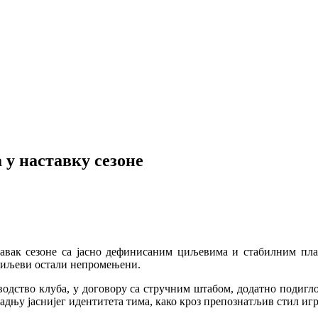
у наставку сезоне
авак сезоне са јасно дефинисаним циљевима и стабилним план
 циљеви остали непромењени.
оводство клуба, у договору са стручним штабом, додатно подигл
радњу јаснијег идентитета тима, како кроз препознатљив стил игр