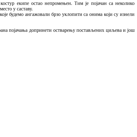
остур екипе остао непромењен. Тим је појачан са неколико
есто у саставу.
 које будемо ангажовали брзо уклопити са онима који су изнели
ирана појачања допринети остварењу постављених циљева и још