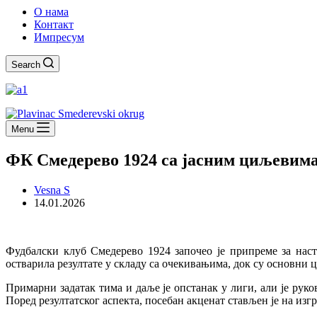
О нама
Контакт
Импресум
Search
Menu
ФК Смедерево 1924 са јасним циљевима 
Vesna S
14.01.2026
Фудбалски клуб Смедерево 1924 започео је припреме за наст
остварила резултате у складу са очекивањима, док су основни
Примарни задатак тима и даље је опстанак у лиги, али је рук
Поред резултатског аспекта, посебан акценат стављен је на изг