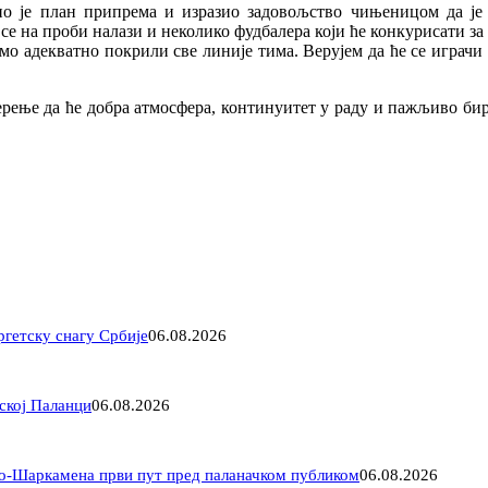
о је план припрема и изразио задовољство чињеницом да је к
 на проби налази и неколико фудбалера који ће конкурисати за м
смо адекватно покрили све линије тима. Верујем да ће се играчи
ерење да ће добра атмосфера, континуитет у раду и пажљиво б
ргетску снагу Србије
06.08.2026
ској Паланци
06.08.2026
ло-Шаркамена први пут пред паланачком публиком
06.08.2026