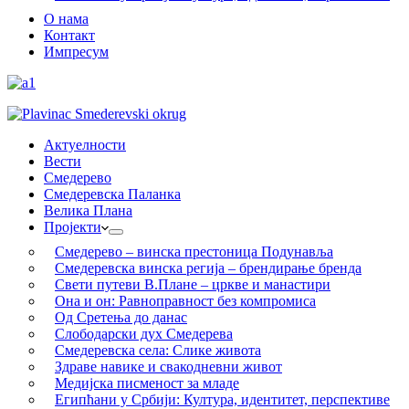
О нама
Контакт
Импресум
Актуелности
Вести
Смедерево
Смедеревска Паланка
Велика Плана
Пројекти
Смедерево – винска престоница Подунавља
Смедеревска винска регија – брендирање бренда
Свети путеви В.Плане – цркве и манастири
Она и он: Равноправност без компромиса
Од Сретења до данас
Слободарски дух Смедерева
Смедеревска села: Слике живота
Здраве навике и свакодневни живот
Медијска писменост за младе
Египћани у Србији: Култура, идентитет, перспективе