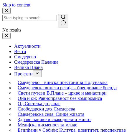
Skip to content
No results
Актуелности
Вести
Смедерево
Смедеревска Паланка
Велика Плана
Пројекти
Смедерево – винска престоница Подунавља
Смедеревска винска регија – брендирање бренда
Свети путеви В.Плане – цркве и манастири
Она и он: Равноправност без компромиса
Од Сретења до данас
Слободарски дух Смедерева
Смедеревска села: Слике живота
Здраве навике и свакодневни живот
Медијска писменост за младе
Египћани у Србији: Култура, идентитет, перспективе