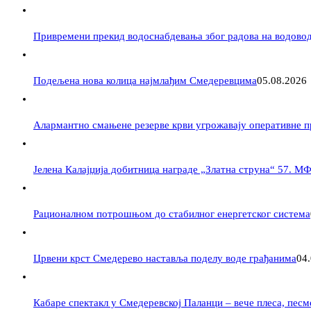
Привремени прекид водоснабдевања због радова на водово
Подељена нова колица најмлађим Смедеревцима
05.08.2026
Алармантно смањене резерве крви угрожавају оперативне 
Јелена Калајџија добитница награде „Златна струна“ 57. М
Рационалном потрошњом до стабилног енергетског система
Црвени крст Смедерево наставља поделу воде грађанима
04
Кабаре спектакл у Смедеревској Паланци – вече плеса, пес