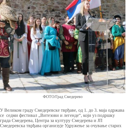
ФОТО/Град Смедерево
У Великом граду Смедеревске тврђаве, од 1. до 3. маја одржава
се седми фестивал „Витезови и легенде“, који уз подршку
града Смедерева, Центра за културу Смедерева и ЈП
Смедеревска тврђава организује Удружење за очување старих