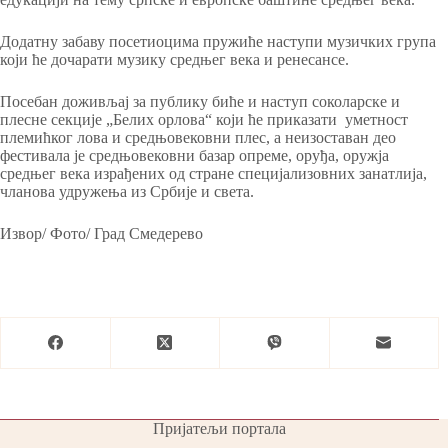
Додатну забаву посетиоцима пружиће наступи музичких група
који ће дочарати музику средњег века и ренесансе.
Посебан доживљај за публику биће и наступ соколарске и
плесне секције „Белих орлова“ који ће приказати уметност
племићког лова и средњовековни плес, а неизоставан део
фестивала је средњовековни базар опреме, оруђа, оружја
средњег века израђених од стране специјализовних занатлија,
чланова удружења из Србије и света.
Извор/ Фото/ Град Смедерево
Пријатељи портала