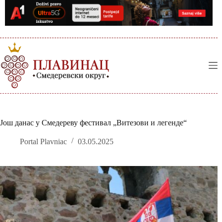
Skip
to
content
Још данас у Смедереву фестивал „Витезови и легенде“
Portal Plavniac
03.05.2025