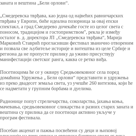
заната и вештина „Бели орлови“.
„Смедеревска тврђава, као једна од највећих равничарских
тврђава у Европи, биће идеална позорница за овај епски
спектакл, а град Смедерево дочекаће госте из целог света с
поносом, традицијом и гостопримством”, рекла је између
осталог в. д. директорa ЈП ,,Смедеревска тврђава“, Марија
Марковић Ставрић прогласивши фестивал званично отвореним
и позвала све љубитеље историје и витештва из целе Србије и
региона да не пропусте прилику да уживо присуствују
манифестацији светског ранга, каква се ретко виђа.
Посетиоцима ће се у оквиру Средњовековног села поред
домаћина Удружења „ Бели орлови“ представити и удружења
из преко двадесет земаља света, уз учешће 260 витезова, који ће
се надметати у групним борбама и дуелима.
Радионице попут стреличарства, соколарства, јахања коња,
мачевања, средњовековног сликарства и разних старих заната и
вештина су прилика да се посетиоци активно укључе у
програм фестивала.
Посебан акценат и пажња посвећени су деци и њиховој
едукацији на тему српске и европске баштине средњег века.