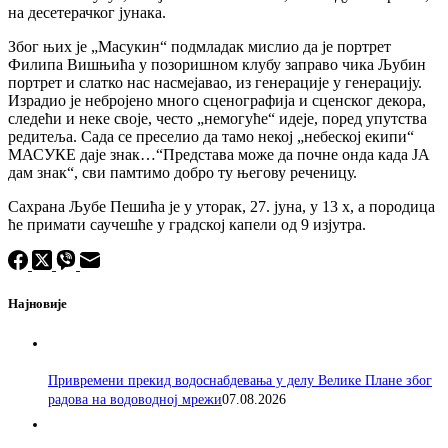
на десетерачког јунака.
Због њих је „Масукин“ подмладак мислио да је портрет
Филипа Вишњића у позоришном клубу заправо чика Љубин
портрет и слатко нас насмејавао, из генерације у генерацију.
Израдио је небројено много сценографија и сценског декора,
следећи и неке своје, често „немогуће“ идеје, поред упутства
редитеља. Сада се преселио да тамо некој „небеској екипи“
МАСУКЕ даје знак…“Представа може да почне онда када ЈА
дам знак“, сви памтимо добро ту његову реченицу.
Сахрана Љубе Пешића је у уторак, 27. јуна, у 13 х, а породица
ће примати саучешће у градској капели од 9 изјутра.
Најновије
Привремени прекид водоснабдевања у делу Велике Плане због
радова на водоводној мрежи
07.08.2026