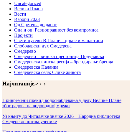
Uncategorized
Велика Плана
Вести
Избори 2023
Од Сретења до данас
Она и он: Равноправност без компромиса
Пројекти
Свети путеви В.Плане – цркве и манастири
Слободарски дух Смедерева
Смедерево
Смедерево – винска престоница Подунавља
Смедеревска винска регија – брендирање бренда
Смедеревска Паланка
Смедеревска села: Слике живота
Најчитаније
Привремени прекид водоснабдевања у делу Велике Плане
због радова на водоводној мрежи
Уз књигу до Читалачке значке 2026 – Народна библиотека
Смедерево позива ученике