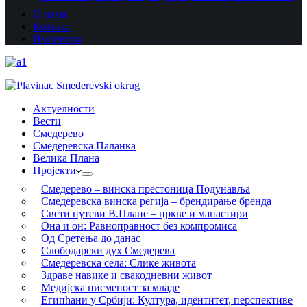
О нама
Контакт
Импресум
Актуелности
Вести
Смедерево
Смедеревска Паланка
Велика Плана
Пројекти
Смедерево – винска престоница Подунавља
Смедеревска винска регија – брендирање бренда
Свети путеви В.Плане – цркве и манастири
Она и он: Равноправност без компромиса
Од Сретења до данас
Слободарски дух Смедерева
Смедеревска села: Слике живота
Здраве навике и свакодневни живот
Медијска писменост за младе
Египћани у Србији: Култура, идентитет, перспективе