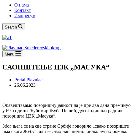
О нама
Контакт
Импресум
Search
Menu
САОПШТЕЊЕ ЦЗК „МАСУКА“
Portal Plavniac
26.06.2023
Обавештавамо позоришну јавност да је пре два дана преминуо
у 69. години Љубомир Љуба Пешић, дугогодишњи радник
позоришта ЦЗК „Масука“.
Због њега се на све стране Србије говорило „свако позориште
има свога Љубу“, али је само наш личио, онако дугих бркова,