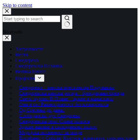
Skip to content
No results
Актуелности
Вести
Смедерево
Смедеревска Паланка
Велика Плана
Пројекти
Смедерево – винска престоница Подунавља
Смедеревска винска регија – брендирање бренда
Свети путеви В.Плане – цркве и манастири
Она и он: Равноправност без компромиса
Од Сретења до данас
Слободарски дух Смедерева
Смедеревска села: Слике живота
Здраве навике и свакодневни живот
Медијска писменост за младе
Египћани у Србији: Култура, идентитет, перспективе