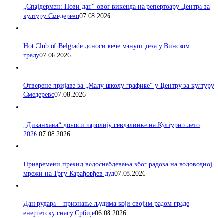
„Спајдермен: Нови дан“ овог викенда на репертоару Центра за
културу Смедерево
07.08.2026
Hot Club of Belgrade доноси вече мануш џеза у Винском
граду
07.08.2026
Отворене пријаве за „Малу школу графике“ у Центру за културу
Смедерево
07.08.2026
„Диванхана“ доноси чаролију севдалинке на Културно лето
2026.
07.08.2026
Привремени прекид водоснабдевања због радова на водоводној
мрежи на Тргу Карађорђев дуд
07.08.2026
Дан рудара – признање људима који својим радом граде
енергетску снагу Србије
06.08.2026