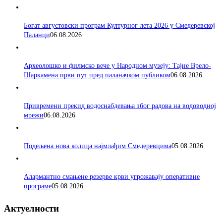
Богат августовски програм Културног лета 2026 у Смедеревској
Паланци
06.08.2026
Археолошко и филмско вече у Народном музеју: Тајне Врело-
Шаркамена први пут пред паланачком публиком
06.08.2026
Привремени прекид водоснабдевања због радова на водоводној
мрежи
06.08.2026
Подељена нова колица најмлађим Смедеревцима
05.08.2026
Алармантно смањене резерве крви угрожавају оперативне
програме
05.08.2026
Актуелности