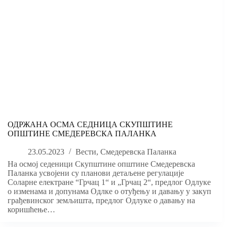
ОДРЖАНА ОСМА СЕДНИЦА СКУПШТИНЕ
ОПШТИНЕ СМЕДЕРЕВСКА ПАЛАНКА
23.05.2023
Вести
,
Смедеревска Паланка
На осмој седеници Скупштине општине Смедеревска
Паланка усвојени су планови детаљене регулације
Соларне електране “Грчац 1“ и „Грчац 2“, предлог Одлуке
о изменама и допунама Одлке о отуђењу и давању у закуп
грађевинског земљишта, предлог Одлуке о давању на
коришћење…