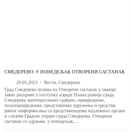
СМЕДЕРЕВО: У ПОНЕДЕЉАК ОТВОРЕНИ САСТАНАК
26.05.2023
Вести
,
Смедерево
Град Смедерево позива на Отворени састанак у оквиру
Јавне расправе у поступку израде Плана развоја града
Смедерева заинтересоване грађане, привреднике,
пољопривреднике, представнике удружења и средства
јавног информисања са представницима надлежних органа
и служби Градске управе града Смедерева. Отворени
састанак се одржава у понедељак,…