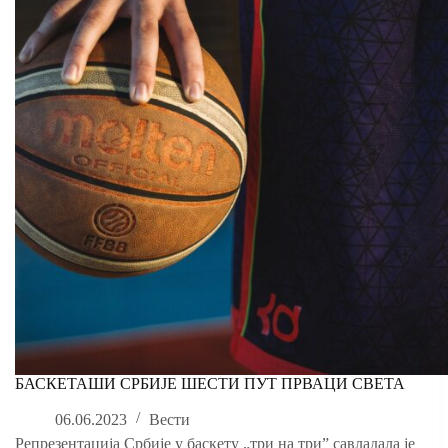
БАСКЕТАШИ СРБИЈЕ ШЕСТИ ПУТ ПРВАЦИ СВЕТА
06.06.2023
Вести
Репрезентација Србије у баскету „три на три” савладалa је