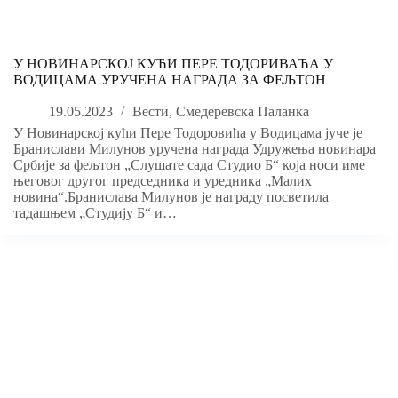
У НОВИНАРСКОЈ КУЋИ ПЕРЕ ТОДОРИВАЋА У
ВОДИЦАМА УРУЧЕНА НАГРАДА ЗА ФЕЉТОН
19.05.2023
Вести
,
Смедеревска Паланка
У Новинарској кући Пере Тодоровића у Водицама јуче је
Бранислави Милунов уручена награда Удружења новинара
Србије за фељтон „Слушате сада Студио Б“ која носи име
његовог другог председника и уредника „Малих
новина“.Бранислава Милунов је награду посветила
тадашњем „Студију Б“ и…