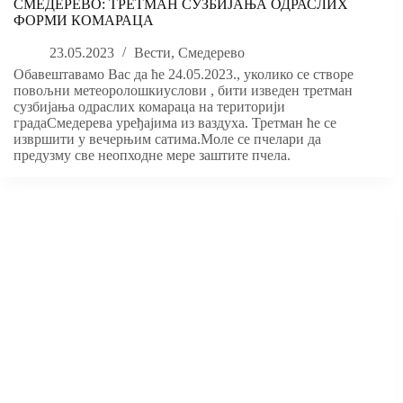
СМЕДЕРЕВО: ТРЕТМАН СУЗБИЈАЊА ОДРАСЛИХ
ФОРМИ КОМАРАЦА
23.05.2023
Вести
,
Смедерево
Обавештавамо Вас да ће 24.05.2023., уколико се створе
повољни метеоролошкиуслови , бити изведен третман
сузбијања одраслих комараца на територији
градаСмедерева уређајима из ваздуха. Третман ће се
извршити у вечерњим сатима.Моле се пчелари да
предузму све неопходне мере заштите пчела.