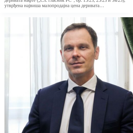
деривата нафте („Сл. гласник РС“, бр. 15/23, 25/23 и 34/23),
утврђена највиша малопродајна цена деривата…