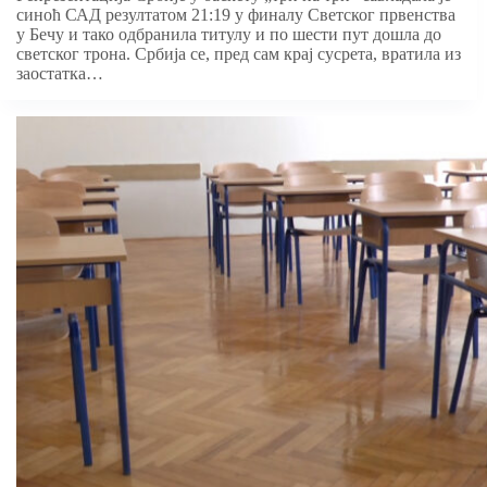
синоћ САД резултатом 21:19 у финалу Светског првенства
у Бечу и тако одбранила титулу и по шести пут дошла до
светског трона. Србија се, пред сам крај сусрета, вратила из
заостатка…