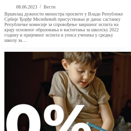
08.06.2023
Вести
Вршилац дужности министра просвете у Влади Републике
Србије Ђорђе Милићевић присуствовао је данас састанку
Републичке комисије за спровођење завршног испита на
крају основног образовања и васпитања за школску 2022
годину и пријемног испита и уписа ученика у средњу
школу за…