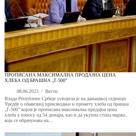
ПРОПИСАНА МАКСИМАЛНА ПРОДАЈНА ЦЕНА
ХЛЕБА ОД БРАШНА „Т-500”
08.06.2023
Вести
Влада Републике Србије усвојила је на данашњој седници
Уредбу о обавезној производњи и промету хлеба од брашна
„Т-500” којом је прописана максимална продајна цена
хлеба у износу од 54 динара, као и да укупна стопа марже,
која се обрачунава на…