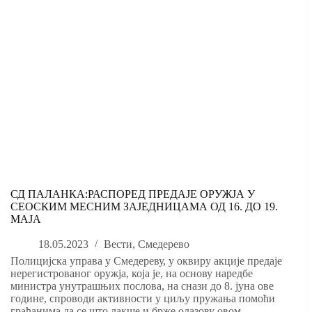
СД ПАЛАНКА:РАСПОРЕД ПРЕДАЈЕ ОРУЖЈА У
СЕОСКИМ МЕСНИМ ЗАЈЕДНИЦАМА ОД 16. ДО 19.
МАЈА
18.05.2023
Вести
,
Смедерево
Полицијска управа у Смедереву, у оквиру акције предаје
нерегистрованог оружја, која је, на основу наредбе
министра унутрашњих послова, на снази до 8. јуна ове
године, спроводи активности у циљу пружања помоћи
грађанима да се што лакше и брже одазову овом…