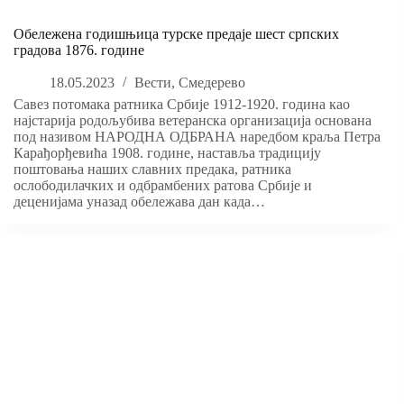
Обележена годишњица турске предаје шест српских
градова 1876. године
18.05.2023
Вести
,
Смедерево
Савез потомака ратника Србије 1912-1920. година као
најстарија родољубива ветеранска организација основана
под називом НАРОДНА ОДБРАНА наредбом краља Петра
Карађорђевића 1908. године, наставља традицију
поштовања наших славних предака, ратника
ослободилачких и одбрамбених ратова Србије и
деценијама уназад обележава дан када…