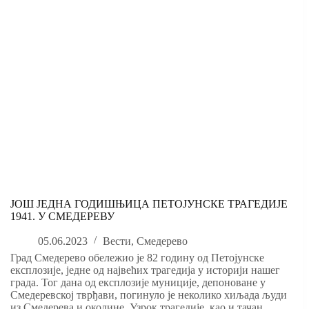
ЈОШ ЈЕДНА ГОДИШЊИЦА ПЕТОЈУНСКЕ ТРАГЕДИЈЕ
1941. У СМЕДЕРЕВУ
05.06.2023
Вести
,
Смедерево
Град Смедерево обележио је 82 годину од Петојунске
експлозије, једне од највећих трагедија у историји нашег
града. Тог дана од експлозије муниције, депоноване у
Смедеревској тврђави, погинуло је неколико хиљада људи
из Смедерева и околине. Узрок трагедије, као и тачан…