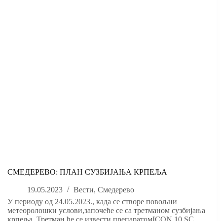
СМЕДЕРЕВО: ПЛАН СУЗБИЈАЊА КРПЕЉА
19.05.2023
Вести
,
Смедерево
У периоду од 24.05.2023., када се створе повољни
метеоролошки услови,започеће се са третманом сузбијања
крпеља. Третман ће се извести препаратомICON 10 SC,