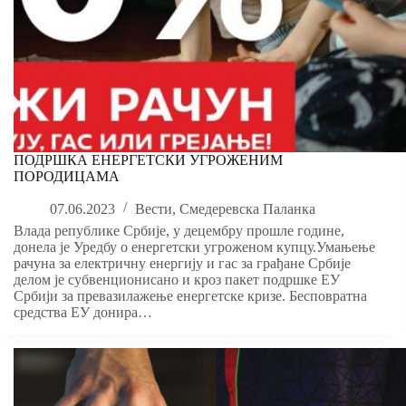
ПОДРШКА ЕНЕРГЕТСКИ УГРОЖЕНИМ
ПОРОДИЦАМА
07.06.2023
Вести
,
Смедеревска Паланка
Влада републике Србије, у децембру прошле године,
донела је Уредбу о енергетски угроженом купцу.Умањење
рачуна за електричну енергију и гас за грађане Србије
делом је субвенционисано и кроз пакет подршке ЕУ
Србији за превазилажење енергетске кризе. Бесповратна
средства ЕУ донира…