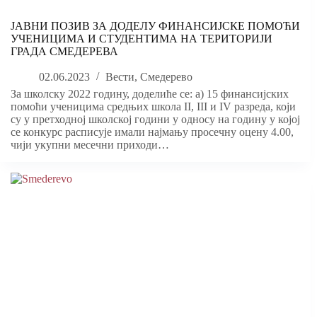
ЈАВНИ ПОЗИВ ЗА ДОДЕЛУ ФИНАНСИЈСКЕ ПОМОЋИ
УЧЕНИЦИМА И СТУДЕНТИМА НА ТЕРИТОРИЈИ
ГРАДА СМЕДЕРЕВА
02.06.2023
Вести
,
Смедерево
За школску 2022 годину, доделиће се: а) 15 финансијских
помоћи ученицима средњих школа II, III и IV разреда, који
су у претходној школској години у односу на годину у којој
се конкурс расписује имали најмању просечну оцену 4.00,
чији укупни месечни приходи…