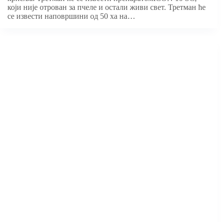
који није отрован за пчеле и остали живи свет. Третман ће
се извести наповршини од 50 ха на…