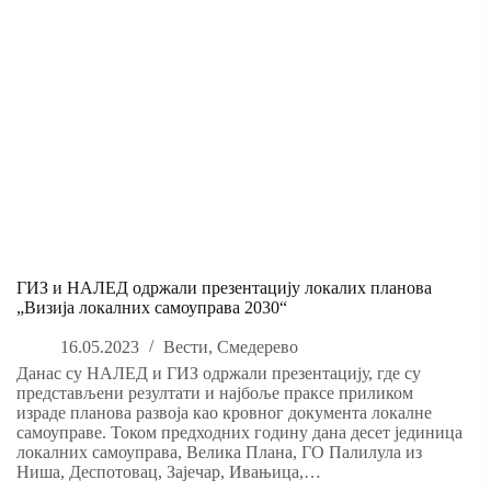
ГИЗ и НАЛЕД одржали презентацију локалих планова
„Визија локалних самоуправа 2030“
16.05.2023
Вести
,
Смедерево
Данас су НАЛЕД и ГИЗ одржали презентацију, где су
представљени резултати и најбоље праксе приликом
израде планова развоја као кровног документа локалне
самоуправе. Током предходних годину дана десет јединица
локалних самоуправа, Велика Плана, ГО Палилула из
Ниша, Деспотовац, Зајечар, Ивањица,…