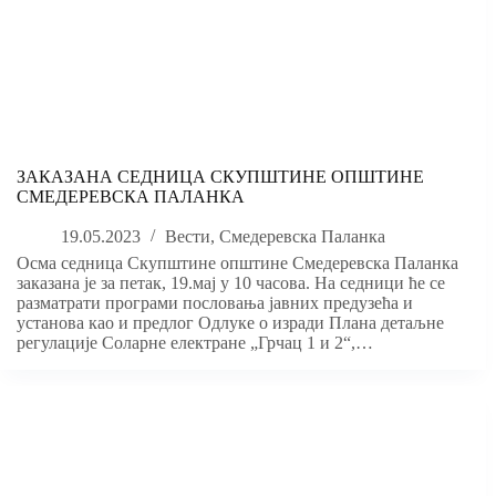
ЗАКАЗАНА СЕДНИЦА СКУПШТИНЕ ОПШТИНЕ
СМЕДЕРЕВСКА ПАЛАНКА
19.05.2023
Вести
,
Смедеревска Паланка
Осма седница Скупштине општине Смедеревска Паланка
заказана је за петак, 19.мај у 10 часова. На седници ће се
разматрати програми пословања јавних предузећа и
установа као и предлог Одлуке о изради Плана детаљне
регулације Соларне електране „Грчац 1 и 2“,…