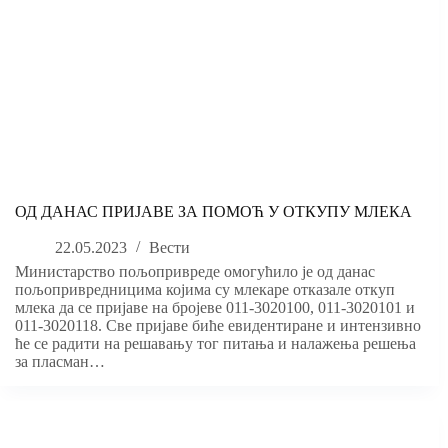
ОД ДАНАС ПРИЈАВЕ ЗА ПОМОЋ У ОТКУПУ МЛЕКА
22.05.2023
Вести
Министарство пољопривреде омогућило је од данас
пољопривредницима којима су млекаре отказале откуп
млека да се пријаве на бројеве 011-3020100, 011-3020101 и
011-3020118. Све пријаве биће евидентиране и интензивно
ће се радити на решавању тог питања и налажења решења
за пласман…