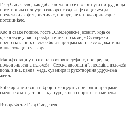
Град Смедерево, као добар домаћин се и овог пута потрудио да
посетиоцима понуди разноврсне садржаје са циљем да
представи своје туристичке, привредне и пољопривредне
потенцијале.
Као и сваке године, госте ,,Смедеревске јесени“, која се
организује у част грожђа и вина, по коме је Смедерево
препознатљиво, очекује богат програм који ће се одржати на
више локација у граду.
Манифестацију прати неизоставни дефиле, привредна,
пољопривредна изложба ,,Сеоска дворишта“, продајна изложба
воћа, вина, цвећа, меда, сувенира и рукотворина удружења
жена.
Биће организовани и бројни концерти, пригодни програми
смедеревских установа културе, као и спортска такмичења.
Извор/ Фото/ Град Смедерево