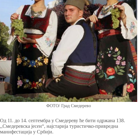
ФОТО/ Град Смедерево
Од 11. до 14. септембра у Смедереву ће бити одржана 138.
,,Смедеревска јесен“, најстарија туристичко-привредна
манифестација у Србији.